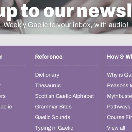
up to our newsl
Weekly Gaelic to your inbox, with audio!
n
Reference
How & W
Dictionary
Why is Gae
r
Thesaurus
Reasons t
ers
Scottish Gaelic Alphabet
Mythbuste
aelic
Grammar Bites
Pathways
Gaelic Sounds
Course Fi
Typing in Gaelic
View all