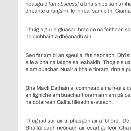
neasgaid
[an abscess]
a bha shìos san amhai
dhèante a ruigsinn le inneal sam bith. Ciama
Thuig e gur e gluasad bras de na fèithean sa
no dìobhairt a dhèanadh sin.
Seo far am bi an sgeul a’ fàs neònach. Dh’ìsli
eile a bha na laighe sa leabaidh. Thog e slu
e am buachar. Nuair a bha e tioram, rinn e p
Bha MacIllEathain a’ coimhead air a h-uile c
an lighiche am buachar tioram ann am pàipear 
na dotairean Gallta tilleadh a-steach.
Thug iad sùil air a’ phasgan air a’ bhòrd. ‘Dè
Bha fàileadh neònach air, ceart gu leòr. Cha 