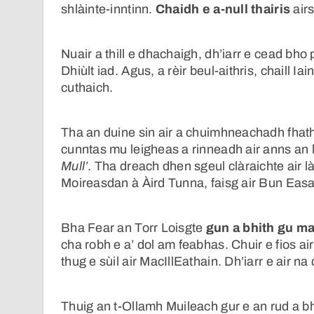
shlàinte-inntinn.
Chaidh e a-null thairis
air
Nuair a thill e dhachaigh, dh’iarr e cead bh
Dhiùlt iad. Agus, a rèir beul-aithris, chaill Ia
cuthaich.
Tha an duine sin air a chuimhneachadh fhat
cunntas mu leigheas a rinneadh air anns an
Mull’
. Tha dreach dhen sgeul clàraichte air l
Moireasdan à Àird Tunna, faisg air Bun Easai
Bha Fear an Torr Loisgte
gun a bhith gu m
cha robh e a’ dol am feabhas. Chuir e fios ai
thug e sùil air MacIllEathain. Dh’iarr e air n
Thuig an t-Ollamh Muileach gur e an rud a bh