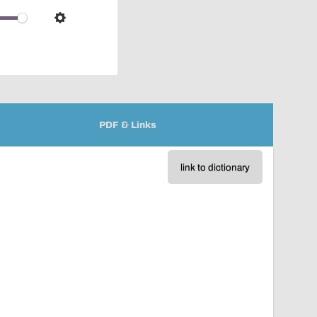
over
audio
Settings
player
PDF & Links
link to dictionary