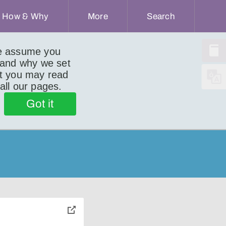
How & Why
More
Search
we assume you
 and why we set
ut you may read
 all our pages.
Got it
toggle
pop-