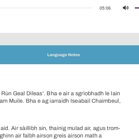
05:06
Mute
Language Notes
Rùn Geal Dìleas’. Bha e air a sgrìobhadh le Iain
 am Muile. Bha e ag iarraidh Iseabail Chaimbeul,
aid. Air sàillibh sin, thainig mulad air, agus trom-
ghinn air falbh airson greis airson math a