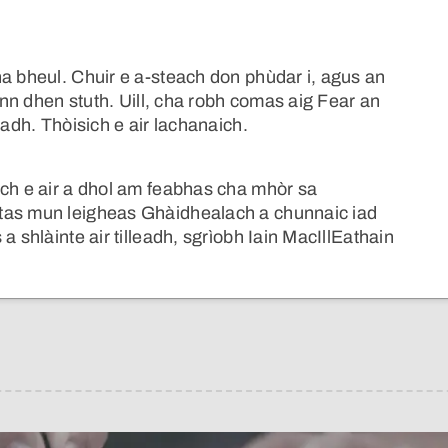
a bheul. Chuir e a-steach don phùdar i, agus an
hinn dhen stuth. Uill, cha robh comas aig Fear an
eadh. Thòisich e air lachanaich.
ich e air a dhol am feabhas cha mhòr sa
tas mun leigheas Ghàidhealach a chunnaic iad
a shlàinte air tilleadh, sgrìobh Iain MacIllEathain