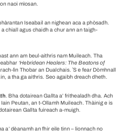
son naoi mìosan.
o phàrantan Iseabail an nighean aca a phòsadh.
in a chiall agus chaidh a chur ann an taigh-
hast ann am beul-aithris nam Muileach. Tha
 leabhar
‘Hebridean Healers: The Beatons of
àrach-lìn Thobar an Dualchais. ʼS e fear Dòmhnall
n, a tha ga aithris. Seo agaibh dreach dheth.
ath
. Bha dotairean Gallta a’ frithealadh dha. Ach
r Iain Peutan, an t-Ollamh Muileach. Thàinig e is
a dotairean Gallta fuireach a-muigh.
a a’ dèanamh an fhir eile tinn – lionnach no