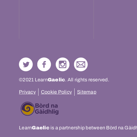
©2021 Learn
Gaelic
. All rights reserved.
Privacy
Cookie Policy
Sitemap
Learn
Gaelic
is a partnership between Bòrd na Gàid