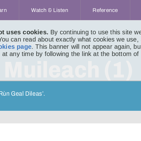
arn
Watch & Listen
Reference
ot uses cookies.
By continuing to use this site 
 You can read about exactly what cookies we use,
ACHAIDH
LITIR 1399
okies page
. This banner will not appear again, b
 at any time by following the link at the bottom of
 Muileach (1)
Rùn Geal Dìleas’.