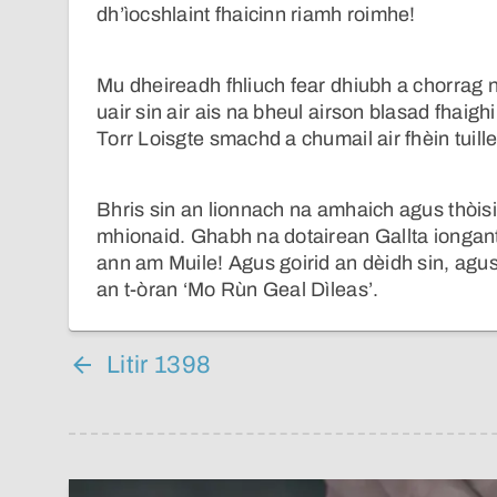
dh’ìocshlaint fhaicinn riamh roimhe!
Mu dheireadh fhliuch fear dhiubh a chorrag n
uair sin air ais na bheul airson blasad fhaig
Torr Loisgte smachd a chumail air fhèin tuill
Bhris sin an lionnach na amhaich agus thòis
mhionaid. Ghabh na dotairean Gallta iongan
ann am Muile! Agus goirid an dèidh sin, agus 
an t-òran ‘Mo Rùn Geal Dìleas’.
Litir 1398