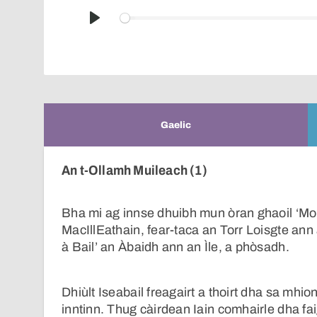
Play
Gaelic
An t-Ollamh Muileach (1)
Bha mi ag innse dhuibh mun òran ghaoil ‘Mo 
MacIllEathain, fear-taca an Torr Loisgte ann
à Bail’ an Àbaidh ann an Ìle, a phòsadh.
Dhiùlt Iseabail freagairt a thoirt dha sa mhion
inntinn. Thug càirdean Iain comhairle dha fai