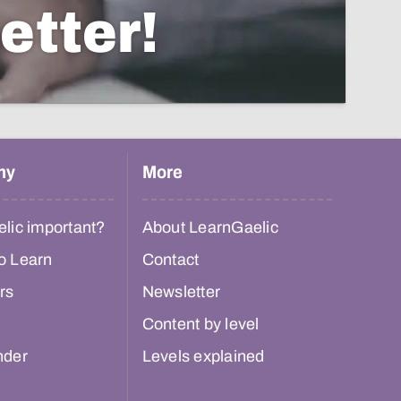
etter!
hy
More
lic important?
About LearnGaelic
o Learn
Contact
rs
Newsletter
Content by level
nder
Levels explained