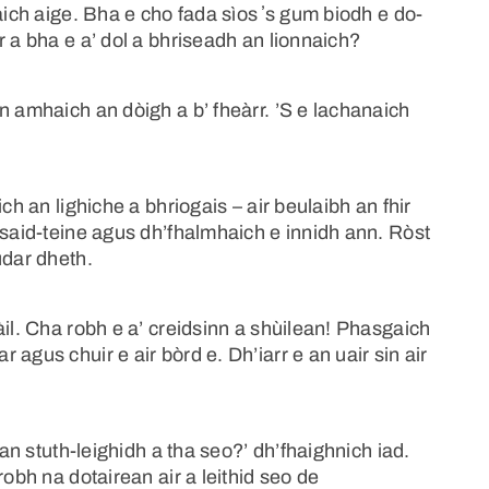
ch aige. Bha e cho fada sìos ʼs gum biodh e do-
r a bha e a’ dol a bhriseadh an lionnaich?
n amhaich an dòigh a b’ fheàrr. ’S e lachanaich
ch an lighiche a bhriogais – air beulaibh an fhir
asaid-teine agus dh’fhalmhaich e innidh ann. Ròst
ùdar dheth.
àil. Cha robh e a’ creidsinn a shùilean! Phasgaich
agus chuir e air bòrd e. Dh’iarr e an uair sin air
 an stuth-leighidh a tha seo?’ dh’fhaighnich iad.
robh na dotairean air a leithid seo de