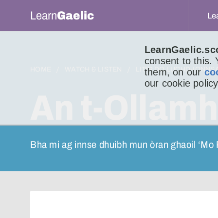
Learn
Gaelic
Le
LearnGaelic.sc
consent to this.
HOME
WATCH & LISTEN
LITIR DO LUCHD-IONNS
them, on our
co
our cookie policy
An t-Ollamh
Bha mi ag innse dhuibh mun òran ghaoil ‘Mo 