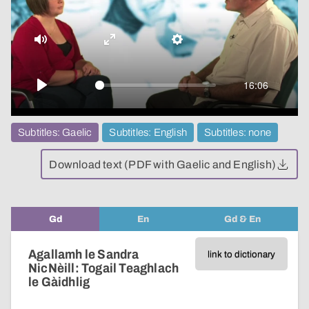
video
Mute
Enter
Settings
fullscreen
16:06
Play
Subtitles: Gaelic
Subtitles: English
Subtitles: none
Download text (PDF with Gaelic and English)
Gd
En
Gd & En
Agallamh le Sandra
link to dictionary
NicNèill: Togail Teaghlach
le Gàidhlig