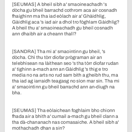
[SEUMAS] A bheil sibh a' smaoineachadh 's
dòcha gu bheil barrachd cothrom aca air cosnadh
fhaighinn ma tha iad eòlach air a' Ghàidhlig,
Gàidhlig aca 's iad air a dhol tro fòghlam Gàidhlig?
A bheil thu a' smaoineachadh gu bheil cosnadh
ann dhaibh air a cheann thall?
[SANDRA] Tha mi a' smaointinn gu bheil, 's
dòcha. Chì thu tòrr diofar prògraman air an
telebhisean na làithean seo 's tha tòrr diofar rudan
a' tighinn a-mach ann an Gàidhlig 's thig e tro
media no na arts no rud sam bith a gheibh thu, ma
tha iad ag iarraidh teagasg no sìon mar sin. Tha mi
a' smaointinn gu bheil barrachd ann an-diugh na
bha.
[SEUMAS] Tha eòlaichean foghlaim bho chionn
fhada air a bhith a' cumail a-mach gu bheil clann a
tha dà-chananach nas comasaiche. A bheil sibh a'
mothachadh dhan a sin?