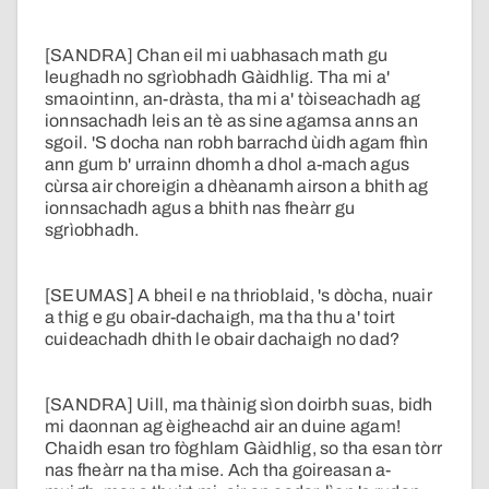
[SANDRA] Chan eil mi uabhasach math gu
leughadh no sgrìobhadh Gàidhlig. Tha mi a'
smaointinn, an-dràsta, tha mi a' tòiseachadh ag
ionnsachadh leis an tè as sine agamsa anns an
sgoil. 'S docha nan robh barrachd ùidh agam fhìn
ann gum b' urrainn dhomh a dhol a-mach agus
cùrsa air choreigin a dhèanamh airson a bhith ag
ionnsachadh agus a bhith nas fheàrr gu
sgrìobhadh.
[SEUMAS] A bheil e na thrioblaid, 's dòcha, nuair
a thig e gu obair-dachaigh, ma tha thu a' toirt
cuideachadh dhith le obair dachaigh no dad?
[SANDRA] Uill, ma thàinig sìon doirbh suas, bidh
mi daonnan ag èigheachd air an duine agam!
Chaidh esan tro fòghlam Gàidhlig, so tha esan tòrr
nas fheàrr na tha mise. Ach tha goireasan a-