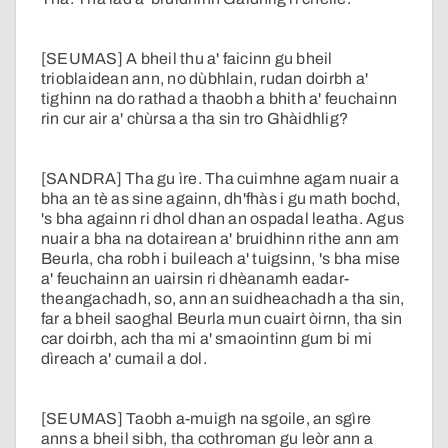
[SEUMAS] A bheil thu a' faicinn gu bheil
trioblaidean ann, no dùbhlain, rudan doirbh a'
tighinn na do rathad a thaobh a bhith a' feuchainn
rin cur air a' chùrsa a tha sin tro Ghàidhlig?
[SANDRA] Tha gu ìre. Tha cuimhne agam nuair a
bha an tè as sine againn, dh'fhàs i gu math bochd,
's bha againn ri dhol dhan an ospadal leatha. Agus
nuair a bha na dotairean a' bruidhinn rithe ann am
Beurla, cha robh i buileach a' tuigsinn, 's bha mise
a' feuchainn an uairsin ri dhèanamh eadar-
theangachadh, so, ann an suidheachadh a tha sin,
far a bheil saoghal Beurla mun cuairt òirnn, tha sin
car doirbh, ach tha mi a' smaointinn gum bi mi
dìreach a' cumail a dol.
[SEUMAS] Taobh a-muigh na sgoile, an sgìre
anns a bheil sibh, tha cothroman gu leòr ann a