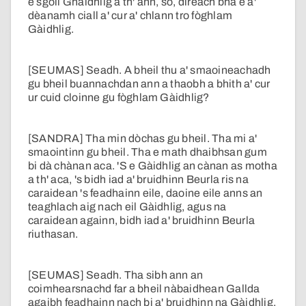
e sgoil Ghàidhlig a th' ann, so, dìreach bha e a'
dèanamh ciall a' cur a' chlann tro fòghlam
Gàidhlig.
[SEUMAS] Seadh. A bheil thu a' smaoineachadh
gu bheil buannachdan ann a thaobh a bhith a' cur
ur cuid cloinne gu fòghlam Gàidhlig?
[SANDRA] Tha min dòchas gu bheil. Tha mi a'
smaointinn gu bheil. Tha e math dhaibhsan gum
bi dà chànan aca. 'S e Gàidhlig an cànan as motha
a th' aca, 's bidh iad a' bruidhinn Beurla ris na
caraidean 's feadhainn eile, daoine eile anns an
teaghlach aig nach eil Gàidhlig, agus na
caraidean againn, bidh iad a' bruidhinn Beurla
riuthasan.
[SEUMAS] Seadh. Tha sibh ann an
coimhearsnachd far a bheil nàbaidhean Gallda
agaibh feadhainn nach bi a' bruidhinn na Gàidhlig.