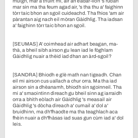
muigh, mar a thuirt mi, air an eadar-lìon 's rudan
mar sin ma tha feum agad air, 's tha thu a' faighinn
tòrr taic bhon an sgoil cuideachd. Tha fhios 'am air
pàrantan aig nach eil mòran Gàidhlig. Tha iadsan
a' faighinn tòrr taic bhon an sgoil.
[SEUMAS] A' coimhead air adhart beagan, ma-
thà, a bheil sibh airson gu lean iad le fòghlam
Gàidhlig nuair a thèid iad dhan an àrd-sgoil?
[SANDRA] Bhiodh e glè math nan tigeadh. Chan
eil mi airson cus uallach a chur orra. Ma tha iad
airson sin a dhèanamh, bhiodh sin sgoinneil. Tha
mi a' smaointinn dìreach gu bheil sinn ag iarraidh
orra a bhith eòlach air Gàidhlig 's measail air
Gàidhlig 's dòcha dìreach a' cumail a' dol a'
bruidhinn, ma dh'fhaodte ma tha teaghlach aca
fhèin nuair a dh'fhàsas iad suas gun cùm iad a' dol
leis.