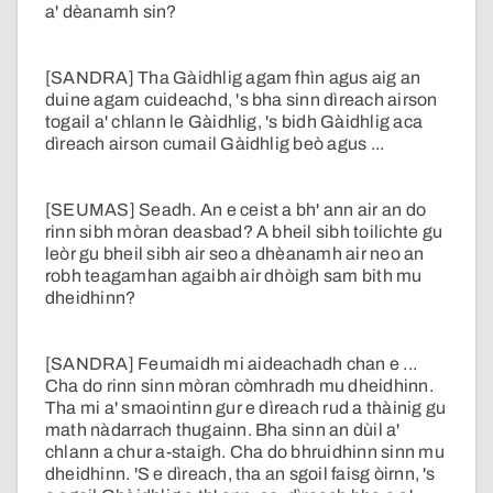
a' dèanamh sin?
[SANDRA] Tha Gàidhlig agam fhìn agus aig an
duine agam cuideachd, 's bha sinn dìreach airson
togail a' chlann le Gàidhlig, 's bidh Gàidhlig aca
dìreach airson cumail Gàidhlig beò agus ...
[SEUMAS] Seadh. An e ceist a bh' ann air an do
rinn sibh mòran deasbad? A bheil sibh toilichte gu
leòr gu bheil sibh air seo a dhèanamh air neo an
robh teagamhan agaibh air dhòigh sam bith mu
dheidhinn?
[SANDRA] Feumaidh mi aideachadh chan e ...
Cha do rinn sinn mòran còmhradh mu dheidhinn.
Tha mi a' smaointinn gur e dìreach rud a thàinig gu
math nàdarrach thugainn. Bha sinn an dùil a'
chlann a chur a-staigh. Cha do bhruidhinn sinn mu
dheidhinn. 'S e dìreach, tha an sgoil faisg òirnn, 's