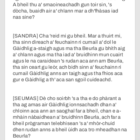
A bheil thu a' smaoineachadh gun toir sin, 's
dòcha, buaidh air a' chlann mar a dh'fhàsas iad
nas sine?
[SANDRA] Cha 'reid mi gu bheil. Mar a thuirt mi,
tha sinn dìreach a' feuchainn ri cumail a' dol le
Gàidhlig a-staigh agus ma tha Beurla gu bhith aig
a' chlann agus ma tha iad a' bruidhinn mun cuairt
agus le na caraidean 's rudan aca ann am Beurla,
tha sin ceart gu leòr, ach bidh sinn a' feuchainn ri
cumail Gàidhlig anns an taigh agus tha fhios aca
gur e Gàidhlig a th' aca san sgoil cuideachd.
[SEUMAS] Dè cho soirbh 's a tha e do phàrant a
tha ag amas air Gàidhlig ionnsachadh dhan a'
chloinn aca ann an saoghal far a bheil, chan e a-
mhàin nàbaidhean a' bruidhinn Beurla, ach far a
bheil prògraman telebhisean 's a' mhòr-chuid
dhen rudan anns a bheil ùidh aca tro mheadhan na
Beurla?