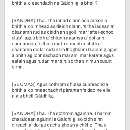
bhith a' cleachdadh na Gàidhlig, a bheil?
[SANDRA] Tha. Tha ionad clann aca airson a
bhith a' coimhead às dèidh clann, 's tha iadsan a'
dèanamh rud às dèidh an sgoil, mar "after-school
club", agus bidh a' chlann agamsa a' dol ann
uaireannan, 's tha e math dìreach a bhith a'
dèanamh diofar rudan tro fhoghlaim Gàidhlig agus
a bhith ag ionnsachadh mar sin, mar karate agus
ealain agus rudan mar sin, so tha sin mun cuairt
òirnn.
[SEUMAS] Agus cothrom dhutsa cuideachd a
bhith a' coinneachadh ri pàrantan 's daoine eile
aig a bheil Gàidhlig.
[SANDRA] Tha. Tha cothrom againne. Tha tòrr
charaidean againn le Gàidhlig, so bidh sinn
dìreach a' dol gu dachaighean a chèile. Tha e