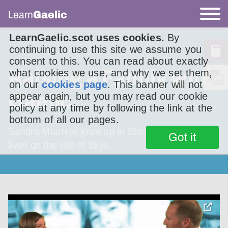
Learn
Gaelic
LearnGaelic.scot uses cookies.
By
continuing to use this site we assume you
consent to this. You can read about exactly
Raising a Family with
what cookies we use, and why we set them,
on our
cookies page
. This banner will not
Gaelic
appear again, but you may read our cookie
policy at any time by following the link at the
bottom of all our pages.
Sandra MacNeil grew up in Stornoway but now
Got it
lives on the Isle of Skye.
toggle
pop-
over