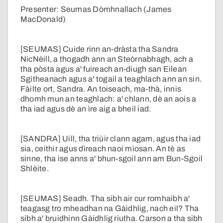
Presenter: Seumas Dòmhnallach (James
MacDonald)
[SEUMAS] Cuide rinn an-dràsta tha Sandra
NicNèill, a thogadh ann an Steòrnabhagh, ach a
tha pòsta agus a' fuireach an-diugh san Eilean
Sgitheanach agus a' togail a teaghlach ann an sin.
Fàilte ort, Sandra. An toiseach, ma-thà, innis
dhomh mun an teaghlach: a' chlann, dè an aois a
tha iad agus dè an ìre aig a bheil iad.
[SANDRA] Uill, tha triùir clann agam, agus tha iad
sia, ceithir agus dìreach naoi mìosan. An tè as
sinne, tha ise anns a' bhun-sgoil ann am Bun-Sgoil
Shlèite.
[SEUMAS] Seadh. Tha sibh air cur romhaibh a'
teagasg tro mheadhan na Gàidhlig, nach eil? Tha
sibh a' bruidhinn Gàidhlig riutha. Carson a tha sibh