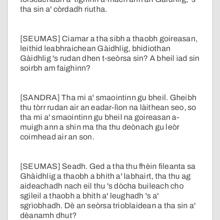
tha sin a' còrdadh riutha.
[SEUMAS] Ciamar a tha sibh a thaobh goireasan,
leithid leabhraichean Gàidhlig, bhidiothan
Gàidhlig 's rudan dhen t-seòrsa sin? A bheil iad sin
soirbh am faighinn?
[SANDRA] Tha mi a' smaointinn gu bheil. Gheibh
thu tòrr rudan air an eadar-lìon na làithean seo, so
tha mi a' smaointinn gu bheil na goireasan a-
muigh ann a shin ma tha thu deònach gu leòr
coimhead air an son.
[SEUMAS] Seadh. Ged a tha thu fhèin fileanta sa
Ghàidhlig a thaobh a bhith a' labhairt, tha thu ag
aideachadh nach eil thu 's dòcha buileach cho
sgileil a thaobh a bhith a' leughadh 's a'
sgrìobhadh. Dè an seòrsa trioblaidean a tha sin a'
dèanamh dhut?