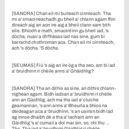
[SANDRA] Chan eil mi buileach cinnteach. Tha
mi a' smaoineachadh gu bheil a' chlann agam fhìn
dìreach aig an aon ìre aig a bheil clann sam bith
eile. Bhiodh e math, smaointinn gu bheil iad, 's
dòcha, nuair a dh'fhàsas iad nas sine, gum bi
barrachd chothroman aca. Chan eil mi cinnteach,
ach 's dòcha. 'S dòcha.
[SEUMAS] Fiù 's aig an ìre òg a tha seo, am bi iad
a' bruidhinn ri chèile anns a' Ghàidhlig?
[SANDRA] Tha an dithis as sine, an dithis chlann-
nighean agam. Bidh iadsan a' bruidhinn ri chèile
ann an Gàidhlig, ach ma tha iad a' cluiche
geamannan, 's ann anns a' Bheurla a bhios na
dèideagan aca a' bruidhinn, 's an uairsin bidh iad
ag innse dhaibh dè a tha a' tachairt ann an
Gàidhlig 's a' cumail a dol mar sin, so, chì thu ...
Tha. Tha iad a' bruidhinn Gàidhlig ri chèile.