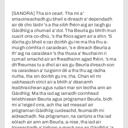
[SANDRA] Tha sin ceart. Tha mi a'
smaoineachadh gu bheil e dìreach a' dependadh
air dè cho làidir 's a tha sibh fhèin aig an taigh gu
Gàidhlig a chumail a' dol. Tha Beurla gu bhith mun
cuairt orra co-dhiù, 's tha fhios agam air a shin. 'S
dòcha gu bheil e car doirbh gu ìre ma tha thu a-
muigh còmhla ri caraidean, 's e dìreach Beurla a
th' aig na caraidean 's tha thusa a' feuchainn ri
cumail smachd air an fheadhainn agad fhèin, 's ma
dh'fheumas tu a dhol air ais gu Beurla dìreach son
na caraidean a' tuigsinn dè a tha thu ag ràdha
riutha, tha sin doirbh gu ìre, tha. Chan eil mi
uabhasach strict air a bhith a' dèanamh
leabhraichean agus rudan mar sin leotha ann an
Gàidhlig. Ma tha iad ag iarraidh coimhead
telebhisean Beurla agus prògraman Beurla, bidh
mi a' leigeil orra, ach tha iad measail air
prògraman Gàidhlig cuideachd, feumaidh mi
aideachadh. Na prògraman, na cartùns a tha iad
eòlach air ann am Beurla, a-nise, tha iad air
tòiseachadh a' tighinn a-mach ann an Gàidhlig, 's