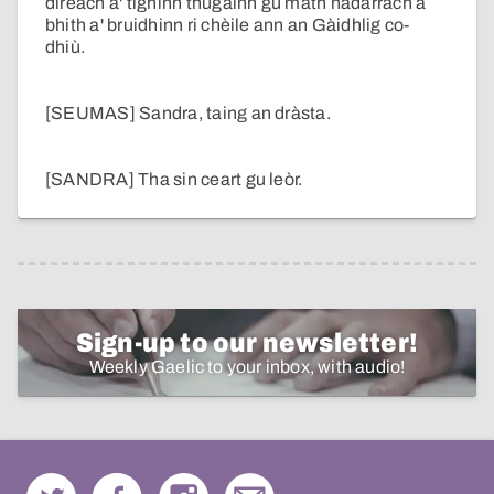
dìreach a' tighinn thugainn gu math nàdarrach a
bhith a' bruidhinn ri chèile ann an Gàidhlig co-
dhiù.
[SEUMAS] Sandra, taing an dràsta.
[SANDRA] Tha sin ceart gu leòr.
Sign-up to our newsletter!
Weekly Gaelic to your inbox, with audio!