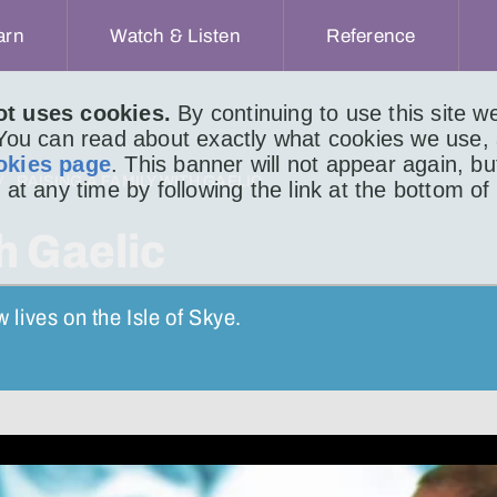
arn
Watch & Listen
Reference
ot uses cookies.
By continuing to use this site 
 You can read about exactly what cookies we use,
okies page
. This banner will not appear again, b
RAISING A FAMILY WITH GAELIC
 at any time by following the link at the bottom of
h Gaelic
lives on the Isle of Skye.