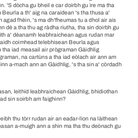
hin. 'S dòcha gu bheil e car doirbh gu ìre ma tha
 Beurla a th' aig na caraidean 's tha thusa a'
 agad fhèin, 's ma dh'fheumas tu a dhol air ais
n dè a tha thu ag ràdha riutha, tha sin doirbh gu
 bhith a' dèanamh leabhraichean agus rudan mar
arraidh coimhead telebhisean Beurla agus
ch tha iad measail air prògraman Gàidhlig
raman, na cartùns a tha iad eòlach air ann am
ghinn a-mach ann an Gàidhlig, 's tha sin a' còrdadh
an, leithid leabhraichean Gàidhlig, bhidiothan
iad sin soirbh am faighinn?
bh thu tòrr rudan air an eadar-lìon na làithean
ireasan a-muigh ann a shin ma tha thu deònach gu