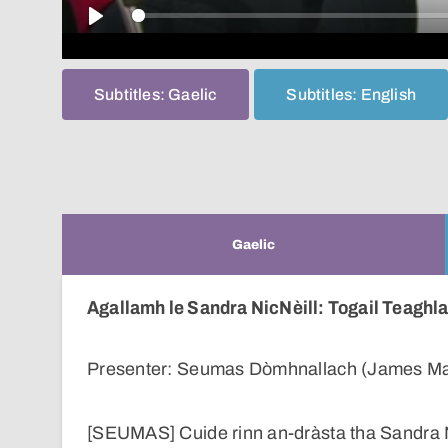
Play
Subtitles: Gaelic
Subtitles: English
Gaelic
Agallamh le Sandra NicNèill: Togail Teaghla
Presenter: Seumas Dòmhnallach (James M
[SEUMAS] Cuide rinn an-dràsta tha Sandra N