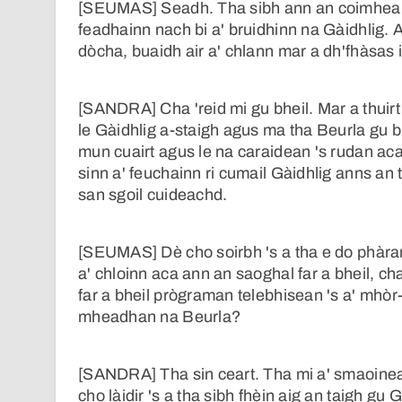
[SEUMAS] Seadh. Tha sibh ann an coimhears
feadhainn nach bi a' bruidhinn na Gàidhlig. A
dòcha, buaidh air a' chlann mar a dh'fhàsas 
[SANDRA] Cha 'reid mi gu bheil. Mar a thuirt 
le Gàidhlig a-staigh agus ma tha Beurla gu bh
mun cuairt agus le na caraidean 's rudan aca
sinn a' feuchainn ri cumail Gàidhlig anns an 
san sgoil cuideachd.
[SEUMAS] Dè cho soirbh 's a tha e do phàra
a' chloinn aca ann an saoghal far a bheil, c
far a bheil prògraman telebhisean 's a' mhòr
mheadhan na Beurla?
[SANDRA] Tha sin ceart. Tha mi a' smaoinea
cho làidir 's a tha sibh fhèin aig an taigh gu