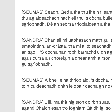
[SEUMAS] Seadh. Ged a tha thu fhèin fileanta
thu ag aideachadh nach eil thu 's dòcha buile
sgrìobhadh. Dè an seòrsa trioblaidean a tha
[SANDRA] Chan eil mi uabhasach math gu le
smaointinn, an-dràsta, tha mi a' tòiseachad
an sgoil. 'S docha nan robh barrachd ùidh 
agus cùrsa air choreigin a dhèanamh airson 
gu sgrìobhadh.
[SEUMAS] A bheil e na thrioblaid, 's dòcha, n
toirt cuideachadh dhith le obair dachaigh no
[SANDRA] Uill, ma thàinig sìon doirbh suas,
agam! Chaidh esan tro fòghlam Gàidhlig, so t