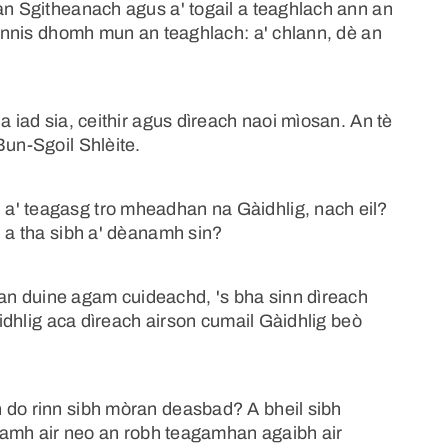
an Sgitheanach agus a' togail a teaghlach ann an
, innis dhomh mun an teaghlach: a' chlann, dè an
a iad sia, ceithir agus dìreach naoi mìosan. An tè
Bun-Sgoil Shlèite.
a' teagasg tro mheadhan na Gàidhlig, nach eil?
n a tha sibh a' dèanamh sin?
n duine agam cuideachd, 's bha sinn dìreach
Gàidhlig aca dìreach airson cumail Gàidhlig beò
 do rinn sibh mòran deasbad? A bheil sibh
èanamh air neo an robh teagamhan agaibh air