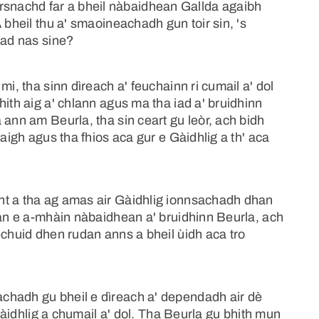
nachd far a bheil nàbaidhean Gallda agaibh
 bheil thu a' smaoineachadh gun toir sin, 's
iad nas sine?
mi, tha sinn dìreach a' feuchainn ri cumail a' dol
ith aig a' chlann agus ma tha iad a' bruidhinn
 ann am Beurla, tha sin ceart gu leòr, ach bidh
taigh agus tha fhios aca gur e Gàidhlig a th' aca
nt a tha ag amas air Gàidhlig ionnsachadh dhan
han e a-mhàin nàbaidhean a' bruidhinn Beurla, ach
-chuid dhen rudan anns a bheil ùidh aca tro
chadh gu bheil e dìreach a' dependadh air dè
 Gàidhlig a chumail a' dol. Tha Beurla gu bhith mun