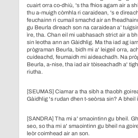
cuairt orra co-dhiù, 's tha fhios agam air a s
thu a-muigh còmhla ri caraidean, 's e dìreach
feuchainn ri cumail smachd air an fheadhainn
gu Beurla dìreach son na caraidean a' tuigsin
ìre, tha. Chan eil mi uabhasach strict air a
sin leotha ann an Gàidhlig. Ma tha iad ag i
prògraman Beurla, bidh mi a' leigeil orra, a
cuideachd, feumaidh mi aideachadh. Na pròg
Beurla, a-nise, tha iad air tòiseachadh a' ti
riutha.
[SEUMAS] Ciamar a tha sibh a thaobh goireas
Gàidhlig 's rudan dhen t-seòrsa sin? A bheil 
[SANDRA] Tha mi a' smaointinn gu bheil. Ghei
seo, so tha mi a' smaointinn gu bheil na go
leòr coimhead air an son.