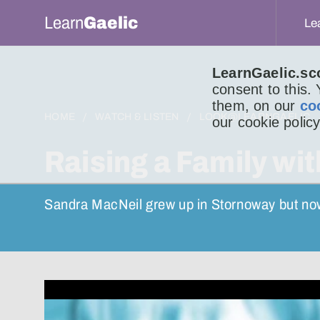
Learn
Gaelic
Le
LearnGaelic.sc
consent to this.
them, on our
co
HOME
WATCH & LISTEN
LOOK@LEARNGAELIC
our cookie policy
Raising a Family wit
Sandra MacNeil grew up in Stornoway but now 