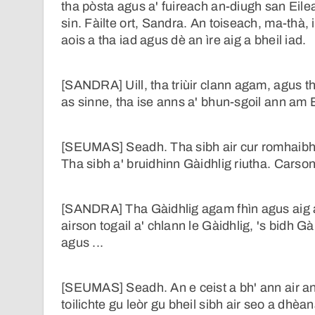
tha pòsta agus a' fuireach an-diugh san Eile
sin. Fàilte ort, Sandra. An toiseach, ma-thà
aois a tha iad agus dè an ìre aig a bheil iad.
[SANDRA] Uill, tha triùir clann agam, agus th
as sinne, tha ise anns a' bhun-sgoil ann am 
[SEUMAS] Seadh. Tha sibh air cur romhaibh 
Tha sibh a' bruidhinn Gàidhlig riutha. Carso
[SANDRA] Tha Gàidhlig agam fhìn agus aig a
airson togail a' chlann le Gàidhlig, 's bidh 
agus ...
[SEUMAS] Seadh. An e ceist a bh' ann air an
toilichte gu leòr gu bheil sibh air seo a dh