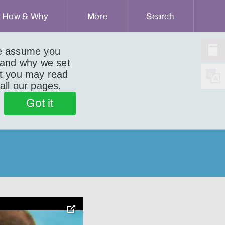
How & Why
More
Search
we assume you
 and why we set
ut you may read
 all our pages.
Got it
toggle
pop-