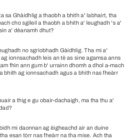
 sa Ghàidhlig a thaobh a bhith a' labhairt, tha
ach cho sgileil a thaobh a bhith a' leughadh 's a'
 sin a' dèanamh dhut?
ughadh no sgrìobhadh Gàidhlig. Tha mi a'
h ag ionnsachadh leis an tè as sine agamsa anns
agam fhìn ann gum b' urrainn dhomh a dhol a-mach
a bhith ag ionnsachadh agus a bhith nas fheàrr
uair a thig e gu obair-dachaigh, ma tha thu a'
 dad?
 bidh mi daonnan ag èigheachd air an duine
ha esan tòrr nas fheàrr na tha mise. Ach tha