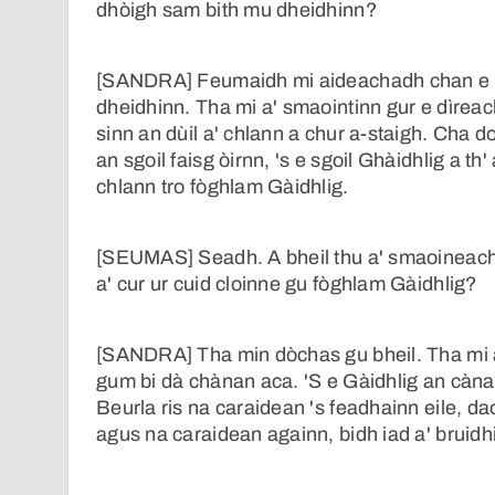
dhòigh sam bith mu dheidhinn?
[SANDRA] Feumaidh mi aideachadh chan e .
dheidhinn. Tha mi a' smaointinn gur e dìrea
sinn an dùil a' chlann a chur a-staigh. Cha d
an sgoil faisg òirnn, 's e sgoil Ghàidhlig a th
chlann tro fòghlam Gàidhlig.
[SEUMAS] Seadh. A bheil thu a' smaoineach
a' cur ur cuid cloinne gu fòghlam Gàidhlig?
[SANDRA] Tha min dòchas gu bheil. Tha mi a
gum bi dà chànan aca. 'S e Gàidhlig an cànan
Beurla ris na caraidean 's feadhainn eile, da
agus na caraidean againn, bidh iad a' bruidh