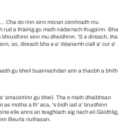
.. Cha do rinn sinn mòran còmhradh mu
ch rud a thàinig gu math nàdarrach thugainn. Bha
o bhruidhinn sinn mu dheidhinn. 'S e dìreach, tha
' ann, so, dìreach bha e a' dèanamh ciall a' cur a'
adh gu bheil buannachdan ann a thaobh a bhith
' smaointinn gu bheil. Tha e math dhaibhsan
 as motha a th' aca, 's bidh iad a' bruidhinn
oine eile anns an teaghlach aig nach eil Gàidhlig,
inn Beurla riuthasan.