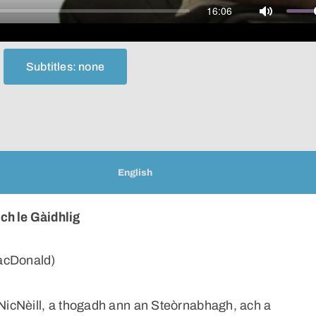
16:06
Mute
Subtitles: none
English
ch le Gàidhlig
acDonald)
icNèill, a thogadh ann an Steòrnabhagh, ach a