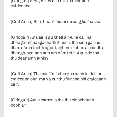
[Griogair]
First prizes
bha mi a’ cluinntinn
cuideachd.
[Ceit Anna] Bha, bha, ò fhuair mi còig
first prizes
.
[Griogair] An uair ’s gu bheil a h-uile càil na
dheagh-mheasgachadh fhliuch, tha sinn ga chur
dhan dàrna taobh agus faighinn clobhd a chaidh a
dheagh-sgoladh ann am bùrn teth. Agus dè tha
thu dèanamh a-nis?
[Ceit Anna] Tha cur flùr fodha gus nach fuirich an
craiceann oirr', man a cur thu flùr cha bhi craiceann
oirr’.
[Griogair] Agus carson a tha thu cleachdadh
bobhla?