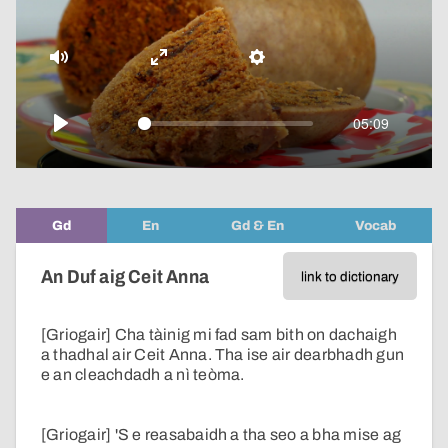
video
Mute
Enter
Settings
fullscreen
05:09
Play
Gd
En
Gd & En
Vocab
An Duf aig Ceit Anna
link to dictionary
[Griogair] Cha tàinig mi fad sam bith on dachaigh
a thadhal air Ceit Anna. Tha ise air dearbhadh gun
e an cleachdadh a nì teòma.
[Griogair] 'S e reasabaidh a tha seo a bha mise ag