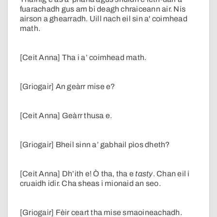
fuarachadh gus am bi deagh chraiceann air. Nis
airson a ghearradh. Uill nach eil sin a' coimhead
math.
[Ceit Anna] Tha i a’ coimhead math.
[Griogair] An geàrr mise e?
[Ceit Anna] Geàrr thusa e.
[Griogair] Bheil sinn a’ gabhail pìos dheth?
[Ceit Anna] Dh’ith e! Ò tha, tha e
tasty
. Chan eil i
cruaidh idir. Cha sheas i mionaid an seo.
[Griogair] Fèir ceart tha mise smaoineachadh.