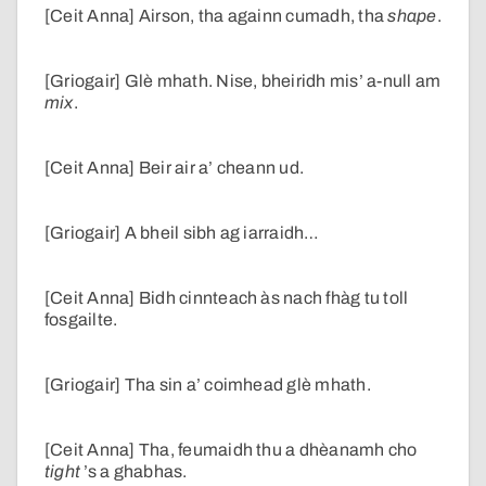
[Ceit Anna] Airson, tha againn cumadh, tha
shape
.
[Griogair] Glè mhath. Nise, bheiridh mis’ a-null am
mix
.
[Ceit Anna] Beir air a’ cheann ud.
[Griogair] A bheil sibh ag iarraidh…
[Ceit Anna] Bidh cinnteach às nach fhàg tu toll
fosgailte.
[Griogair] Tha sin a’ coimhead glè mhath.
[Ceit Anna] Tha, feumaidh thu a dhèanamh cho
tight
’s a ghabhas.