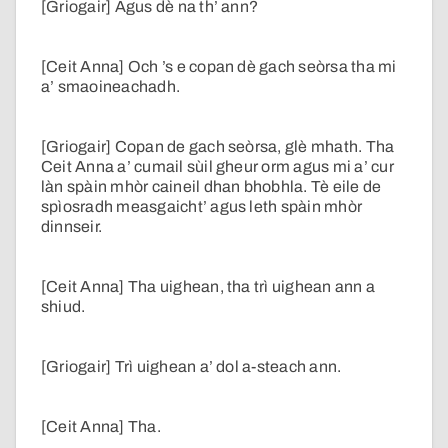
[Griogair] Agus dè na th’ ann?
[Ceit Anna] Och ’s e copan dè gach seòrsa tha mi
a’ smaoineachadh.
[Griogair] Copan de gach seòrsa, glè mhath. Tha
Ceit Anna a’ cumail sùil gheur orm agus mi a’ cur
làn spàin mhòr caineil dhan bhobhla. Tè eile de
spìosradh measgaicht’ agus leth spàin mhòr
dinnseir.
[Ceit Anna] Tha uighean, tha trì uighean ann a
shiud.
[Griogair] Trì uighean a’ dol a-steach ann.
[Ceit Anna] Tha.