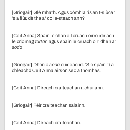
[Griogair] Glè mhath. Agus còmhla ris an t-siùcar
’s a flùr, dè tha a’ dol a-steach ann?
[Ceit Anna] Spàin le chan eil cruach oirre idir ach
le criomag
tartar
, agus spàin le cruach oir’ dhen a’
soda
.
[Griogair] Dhen a
soda
cuideachd. ’S e spàin-tì a
chleachd Ceit Anna airson seo a thomhas.
[Ceit Anna] Dìreach craiteachan a chur ann.
[Griogair] Fèir craiteachan salainn.
[Ceit Anna] Dìreach craiteachan.