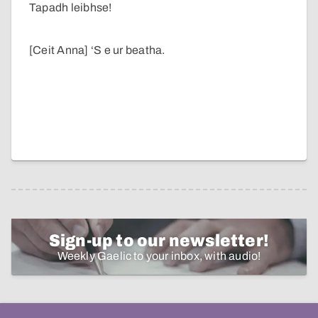
Tapadh leibhse!
[Ceit Anna] ‘S e ur beatha.
Sign-up to our newsletter!
Weekly Gaelic to your inbox, with audio!