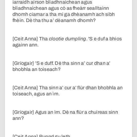
iarraidh airson bliadhnaichean agus
bliadhnaichean agus cò as fheàrr sealltainn
dhomh ciamar a tha mi ga dhèanamh ach sibh
fhèin. Dè tha thu a’ dèanamh dhomh?
[Ceit Anna] Tha
clootie dumpling
. 'S e duf a bhios
againn ann.
[Griogair] ’S e duff. Dè tha sinn a’ cur dhan a’
bhobhla an toiseach?
[Ceit Anna] Tha sinn a’ cur a’ flùr dhan bhobhla an
toiseach, agus an ìm.
[Griogair] Agus an ìm. Dè na flùr a chuireas sinn
ann?
[Ceit Anna] Punnd gu leth.