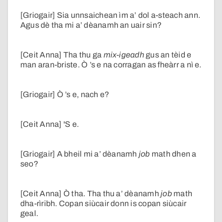
[Griogair] Sia unnsaichean ìm a’ dol a-steach ann.
Agus dè tha mi a’ dèanamh an uair sin?
[Ceit Anna] Tha thu ga
mix-igeadh
gus an tèid e
man aran-briste. Ò ’s e na corragan as fheàrr a nì e.
[Griogair] Ò ’s e, nach e?
[Ceit Anna] 'S e.
[Griogair] A bheil mi a’ dèanamh
job
math dhen a
seo?
[Ceit Anna] Ò tha. Tha thu a’ dèanamh
job
math
dha-rìribh. Copan siùcair donn is copan siùcair
geal.