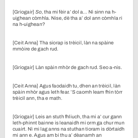
[Griogair]
So
, tha mi fèir a’ dol a… Nì sinn na h-
uighean còmhla. Nise, dè tha a’ dol ann còmhla ri
na h-uighean?
[Ceit Anna] Tha siorap is trèicil, làn na spàine
mmòire de gach rud.
[Griogair] Làn spàin mhòr de gach rud. Seo a-nis.
[Ceit Anna] Agus faodaidh tu, dhen an trèicil, làn
spàin mhòr agus leth fear. ’S caomh leam fhìn tòrr
trèicil ann, tha e math.
[Griogair] Leis an stuth fhliuch, tha mi a’ cur gann
leth-phinnt bainne is leanaidh mi orm ga chur mun
cuairt. Nì mi lag anns na stuthan tioram is dòrtaidh
mi ann e. Agus am bi thu a’ dèanamh an