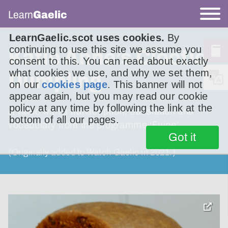
Learn
Gaelic
LearnGaelic.scot uses cookies.
By
continuing to use this site we assume you
Katie Anne’s Clootie
consent to this. You can read about exactly
what cookies we use, and why we set them,
Dumpling
on our
cookies page
. This banner will not
appear again, but you may read our cookie
policy at any time by following the link at the
A video with a transcription, translation and
bottom of all our pages.
vocabulary from the programme ‘Fuine’
Got it
(Originally added to Watch Gaelic in 2021.)
toggle
pop-
over