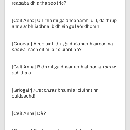
reasabaidh a tha seo tric?
[Ceit Anna] Uill tha mi ga dhèanamh, uill, dà thrup
anns a’ bhliadhna, bidh sin gu leòr dhomh.
[Griogair] Agus bidh thu ga dhèanamh airson na
shows,
nach eil mi air cluinntinn?
[Ceit Anna] Bidh mi ga dhèanamh airson an
show
,
ach tha e…
[Griogair]
First prizes
bha mi a’ cluinntinn
cuideachd!
[Ceit Anna] Dè?