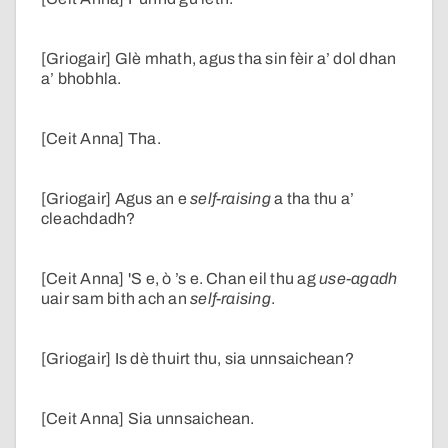
[Griogair] Glè mhath, agus tha sin fèir a’ dol dhan
a’ bhobhla.
[Ceit Anna] Tha.
[Griogair] Agus an e
self-raising
a tha thu a’
cleachdadh?
[Ceit Anna] 'S e, ò ’s e. Chan eil thu ag
use-agadh
uair sam bith ach an
self-raising
.
[Griogair] Is dè thuirt thu, sia unnsaichean?
[Ceit Anna] Sia unnsaichean.