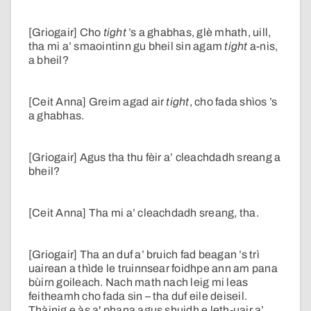
[Griogair] Cho
tight
’s a ghabhas, glè mhath, uill,
tha mi a’ smaointinn gu bheil sin agam
tight
a-nis,
a bheil?
[Ceit Anna] Greim agad air
tight
, cho fada shìos ’s
a ghabhas.
[Griogair] Agus tha thu fèir a’ cleachdadh sreang a
bheil?
[Ceit Anna] Tha mi a’ cleachdadh sreang, tha.
[Griogair] Tha an duf a’ bruich fad beagan ’s trì
uairean a thìde le truinnsear foidhpe ann am pana
bùirn goileach. Nach math nach leig mi leas
feitheamh cho fada sin – tha duf eile deiseil.
Thàinig e às a' phana agus shuidh e leth-uair a’