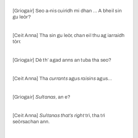
[Griogair] Seo a-nis cuiridh mi dhan … A bheil sin
gu leòr?
[Ceit Anna] Tha sin gu leòr, chan eil thu ag iarraidh
tòrr.
[Griogair] Dè th’ agad anns an tuba tha seo?
[Ceit Anna] Tha
currants
agus
raisins
agus…
[Griogair]
Sultanas,
an e?
[Ceit Anna]
Sultanas that’s right
trì, tha trì
seòrsachan ann.