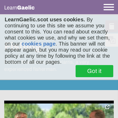
Learn
Gaelic
LearnGaelic.scot uses cookies.
By
continuing to use this site we assume you
consent to this. You can read about exactly
what cookies we use, and why we set them,
Fishing
on our
cookies page
. This banner will not
appear again, but you may read our cookie
policy at any time by following the link at the
bottom of all our pages.
Callum Macdonald from Harris, a very
experienced fisherman.
Got it
toggle
pop-
over