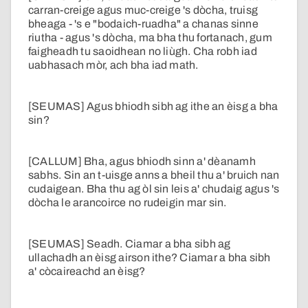
carran-creige agus muc-creige 's dòcha, truisg
bheaga - 's e "bodaich-ruadha" a chanas sinne
riutha - agus 's dòcha, ma bha thu fortanach, gum
faigheadh tu saoidhean no liùgh. Cha robh iad
uabhasach mòr, ach bha iad math.
[SEUMAS] Agus bhiodh sibh ag ithe an èisg a bha
sin?
[CALLUM] Bha, agus bhiodh sinn a' dèanamh
sabhs. Sin an t-uisge anns a bheil thu a' bruich nan
cudaigean. Bha thu ag òl sin leis a' chudaig agus 's
dòcha le arancoirce no rudeigin mar sin.
[SEUMAS] Seadh. Ciamar a bha sibh ag
ullachadh an èisg airson ithe? Ciamar a bha sibh
a' còcaireachd an èisg?