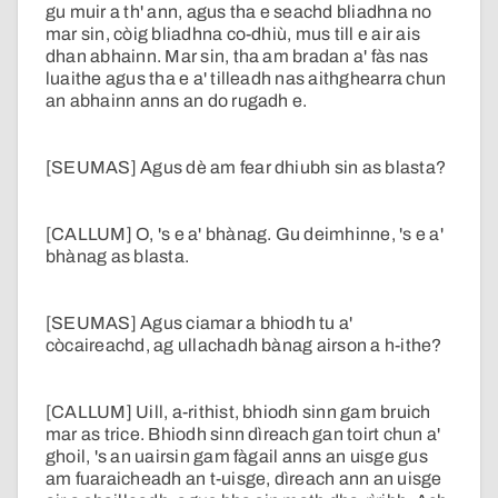
gu muir a th' ann, agus tha e seachd bliadhna no
mar sin, còig bliadhna co-dhiù, mus till e air ais
dhan abhainn. Mar sin, tha am bradan a' fàs nas
luaithe agus tha e a' tilleadh nas aithghearra chun
an abhainn anns an do rugadh e.
[SEUMAS] Agus dè am fear dhiubh sin as blasta?
[CALLUM] O, 's e a' bhànag. Gu deimhinne, 's e a'
bhànag as blasta.
[SEUMAS] Agus ciamar a bhiodh tu a'
còcaireachd, ag ullachadh bànag airson a h-ithe?
[CALLUM] Uill, a-rithist, bhiodh sinn gam bruich
mar as trice. Bhiodh sinn dìreach gan toirt chun a'
ghoil, 's an uairsin gam fàgail anns an uisge gus
am fuaraicheadh an t-uisge, dìreach ann an uisge