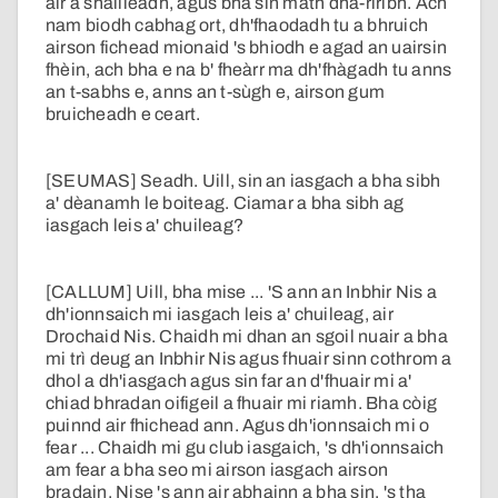
air a shailleadh, agus bha sin math dha-rìribh. Ach
nam biodh cabhag ort, dh'fhaodadh tu a bhruich
airson fichead mionaid 's bhiodh e agad an uairsin
fhèin, ach bha e na b' fheàrr ma dh'fhàgadh tu anns
an t-sabhs e, anns an t-sùgh e, airson gum
bruicheadh e ceart.
[SEUMAS] Seadh. Uill, sin an iasgach a bha sibh
a' dèanamh le boiteag. Ciamar a bha sibh ag
iasgach leis a' chuileag?
[CALLUM] Uill, bha mise ... 'S ann an Inbhir Nis a
dh'ionnsaich mi iasgach leis a' chuileag, air
Drochaid Nis. Chaidh mi dhan an sgoil nuair a bha
mi trì deug an Inbhir Nis agus fhuair sinn cothrom a
dhol a dh'iasgach agus sin far an d'fhuair mi a'
chiad bhradan oifigeil a fhuair mi riamh. Bha còig
puinnd air fhichead ann. Agus dh'ionnsaich mi o
fear ... Chaidh mi gu club iasgaich, 's dh'ionnsaich
am fear a bha seo mi airson iasgach airson
bradain. Nise 's ann air abhainn a bha sin, 's tha