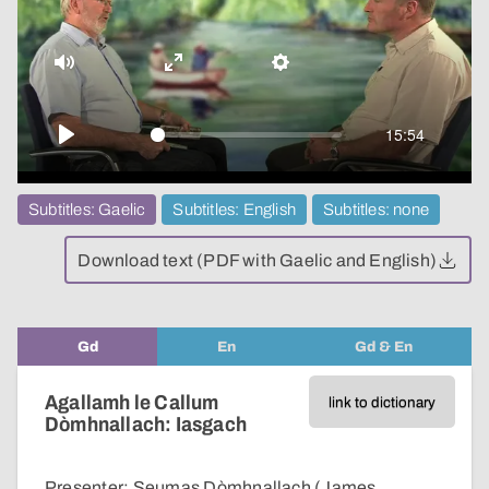
video
Mute
Enter
Settings
fullscreen
15:54
Play
Subtitles: Gaelic
Subtitles: English
Subtitles: none
Download text (PDF with Gaelic and English)
Gd
En
Gd & En
Agallamh le Callum
link to dictionary
Dòmhnallach: Iasgach
Presenter: Seumas Dòmhnallach (James