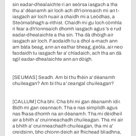
sin eadar-dhealaichte ri an seòrsa iasgach a tha
thu a' dèanamh air loch ach dh'ionnsaich mi an t-
iasgach air loch nuair a chaidh mi a Leòdhas, a
Steòrnabhagh a-rithist. Chaidh mi gu loch còmhla
ri fear a dh'ionnsaich dhomh iasgach agus 's e rud
eadar-dhealaichte a tha sin. Tha dà dhòigh air
iasgach air loch. Faodaidh tu a dhol a-mach ann
am bàta beag, ann an eathar bheag, geòla, air neo
faodaidh tu iasgach far a' chladaich, ach tha an dà
sgil eadar-dhealaichte ann an dòigh.
[SEUMAS] Seadh. Am bi thu fhèin a' dèanamh
chuileagan? Am bi thu a' ceangal chuileagan?
[CALLUM] Cha bhi. Cha bhi mi gan dèanamh idir.
Bidh mi gan ceannach. Tha e nas sìmplidh agus
nas fhasa dhomh na an dèanamh. Tha mi dèidheil
air a bhith a' cruinneachadh chuileagan. Tha mi air
a bhith a' cruinneachadh chuileagan, tha mi a'
creidsinn, bho chionn deich air fhichead bliadhna,