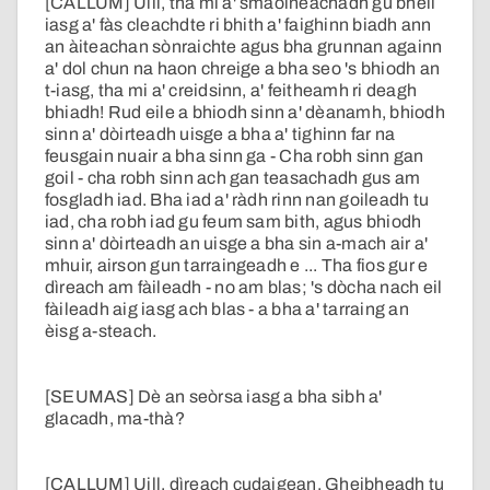
[CALLUM] Uill, tha mi a' smaoineachadh gu bheil
iasg a' fàs cleachdte ri bhith a' faighinn biadh ann
an àiteachan sònraichte agus bha grunnan againn
a' dol chun na haon chreige a bha seo 's bhiodh an
t-iasg, tha mi a' creidsinn, a' feitheamh ri deagh
bhiadh! Rud eile a bhiodh sinn a' dèanamh, bhiodh
sinn a' dòirteadh uisge a bha a' tighinn far na
feusgain nuair a bha sinn ga - Cha robh sinn gan
goil - cha robh sinn ach gan teasachadh gus am
fosgladh iad. Bha iad a' ràdh rinn nan goileadh tu
iad, cha robh iad gu feum sam bith, agus bhiodh
sinn a' dòirteadh an uisge a bha sin a-mach air a'
mhuir, airson gun tarraingeadh e ... Tha fios gur e
dìreach am fàileadh - no am blas; 's dòcha nach eil
fàileadh aig iasg ach blas - a bha a' tarraing an
èisg a-steach.
[SEUMAS] Dè an seòrsa iasg a bha sibh a'
glacadh, ma-thà?
[CALLUM] Uill, dìreach cudaigean. Gheibheadh tu