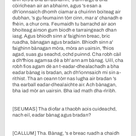
còirichean air an abhainn, agus 's esan a
dh'ionnsaich dhomh ciamar a chuirinn boiteag air
dubhan, 's gu feumainn tòrr cinn, mar a' chanadh e
fhèin, a chur orra. Feumaidh tu barrachd air aon
bhoiteag airson gum biodh e tarraingeach dhan
iasg. Agus bhiodh sinn a' faighinn breac, bric
ruadha, bànagan agus bradain. Bhiodh sinn a'
faighinn bànagan mòra, mòra an uairsin, 'fhios
agad, suas gu seachd, ochd puinnd. Cha robh càil
a dh'fhios agamsa dè a bh' ann am bànag. Uill, cha
robh fios agam dè an t-eadar-dhealachadh a bha
eadar bànag is bradan, ach dh'ionnsaich mi sin a-
rithist. Tha an ceann tòrr nas lugha air bradan 's
tha earball eadar-dhealaichte air. Ach bànagan,
bha iad mòr an uairsin. Bha iad math dha-rìribh.
[SEUMAS] Tha diofar a thaobh aois cuideachd,
nach eil, eadar bànag agus bradan?
[CALLUM] Tha. Bànag, 's e breac ruadh a chaidh