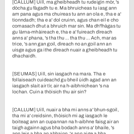
[CALLUM] Uill, ma gheibheadh tu rudeigin mòr, 's
dòcha gu fàgadh tu e. Ma bhruicheas tu iasg ann
am pana agus ma chuireas tu ann an ola e, tha e a'
tionndadh; tha e a' dol cruinn, agus chan eil e cho
comasach dhut a bhruich mar sin. Ma dh'fhàgas tu
gu làrna-mhàireach e, tha e a' fuireach dìreach
anns a' phana, 's tha thu ... tha thu ... Ach, mar as
trice, 's ann gan goil, dìreach no an goil ann an
uisge agus ga ithe dìreach nuair a gheibheadh tu
dhachaidh.
[SEUMAS] Uill, sin iasgach na mara. Tha e
follaiseach cuideachd gu bheil ùidh agad ann an
iasgach slait air tìr, air na h-aibhnichean 's na
lochan. Cuin a thòisich thu air sin?
[CALLUM] Uill, nuair a bha mi anns a' bhun-sgoil,
tha mi a' creidsinn, thòisich mi ag iasgach le
boiteag ann an cupannan na h-aibhne faisg air an
taigh againn agus bha bodach anns a' bhaile, 's
ann leis a bha an abhainn, 's ann aige a bha