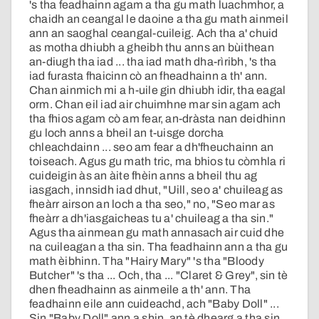
's tha feadhainn agam a tha gu math luachmhor, a
chaidh an ceangal le daoine a tha gu math ainmeil
ann an saoghal ceangal-cuileig. Ach tha a' chuid
as motha dhiubh a gheibh thu anns an bùithean
an-diugh tha iad ... tha iad math dha-rìribh, 's tha
iad furasta fhaicinn cò an fheadhainn a th' ann.
Chan ainmich mi a h-uile gin dhiubh idir, tha eagal
orm. Chan eil iad air chuimhne mar sin agam ach
tha fhios agam cò am fear, an-dràsta nan deidhinn
gu loch anns a bheil an t-uisge dorcha
chleachdainn ... seo am fear a dh'fheuchainn an
toiseach. Agus gu math tric, ma bhios tu còmhla ri
cuideigin às an àite fhèin anns a bheil thu ag
iasgach, innsidh iad dhut, "Uill, seo a' chuileag as
fheàrr airson an loch a tha seo," no, "Seo mar as
fheàrr a dh'iasgaicheas tu a' chuileag a tha sin."
Agus tha ainmean gu math annasach air cuid dhe
na cuileagan a tha sin. Tha feadhainn ann a tha gu
math èibhinn. Tha "Hairy Mary" 's tha "Bloody
Butcher" 's tha ... Och, tha ... "Claret & Grey", sin tè
dhen fheadhainn as ainmeile a th' ann. Tha
feadhainn eile ann cuideachd, ach "Baby Doll" ...
Sin "Baby Doll" ann a shin, an tè dhearg a tha sin