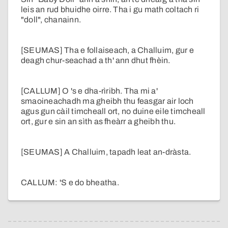
leis an rud bhuidhe oirre. Tha i gu math coltach ri
"doll", chanainn.
[SEUMAS] Tha e follaiseach, a Challuim, gur e
deagh chur-seachad a th' ann dhut fhèin.
[CALLUM] O 's e dha-rìribh. Tha mi a'
smaoineachadh ma gheibh thu feasgar air loch
agus gun càil timcheall ort, no duine eile timcheall
ort, gur e sin an sìth as fheàrr a gheibh thu.
[SEUMAS] A Challuim, tapadh leat an-dràsta.
CALLUM: 'S e do bheatha.