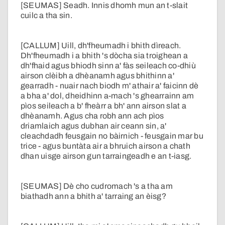
[SEUMAS] Seadh. Innis dhomh mun an t-slait
cuilc a tha sin.
[CALLUM] Uill, dh'fheumadh i bhith dìreach.
Dh'fheumadh i a bhith 's dòcha sia troighean a
dh'fhaid agus bhiodh sinn a' fàs seileach co-dhiù
airson clèibh a dhèanamh agus bhithinn a'
gearradh - nuair nach biodh m' athair a' faicinn dè
a bha a' dol, dheidhinn a-mach 's ghearrainn am
pìos seileach a b' fheàrr a bh' ann airson slat a
dhèanamh. Agus cha robh ann ach pìos
driamlaich agus dubhan air ceann sin, a'
cleachdadh feusgain no bàirnich - feusgain mar bu
trice - agus buntàta air a bhruich airson a chath
dhan uisge airson gun tarraingeadh e an t-iasg.
[SEUMAS] Dè cho cudromach 's a tha am
biathadh ann a bhith a' tarraing an èisg?