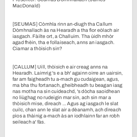
MacDonald)
[SEUMAS] Còmhla rinn an-diugh tha Callum
Dòmhnallach às na Hearadh a tha fìor eòlach air
iasgach. Fàilte ort, a Challuim. Tha ùidh mhòr
agad fhèin, tha e follaiseach, anns an iasgach.
Ciamar a thòisich sin?
[CALLUM] Uill, thòisich e air creag anns na
Hearadh. Laimrig 's e a bh' againn oirre an uairsin,
far am faigheadh tu a-mach gu cudaigean, agus,
ma bha thu fortanach, gheibheadh tu beagan iasg
nas motha na sin cuideachd, 's dòcha saoidhean
no liùghag no rudeigin mar sin, ach sin mar a
thòisich mise, dìreach ... Agus ag iasgach le slat
cuilc, chan ann le slat air a dèanamh, ach dìreach
pìos a thàinig a-mach às an iodhlainn far an robh
seileach a' fàs.