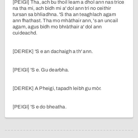
[PEIGI] Tha, ach bu thoil leam a dhol ann nas trice
na tha mi, ach bidh mi a' dol ann trì no ceithir
tursan sa bhliadhna. 'S tha an teaghlach agam
ann fhathast. Tha mo mhàthair ann, 's an uncail
agam, agus bidh mo bhràthair a' dol ann
cuideachd.
[DEREK] 'S e an dachaigh a th' ann.
[PEIGI] 'S e. Gu dearbha.
[DEREK] A Pheigi, tapadh leibh gu mòr.
[PEIGI] 'S e do bheatha.