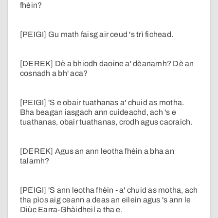
fhèin?
[PEIGI] Gu math faisg air ceud 's trì fichead.
[DEREK] Dè a bhiodh daoine a' dèanamh? Dè an
cosnadh a bh' aca?
[PEIGI] 'S e obair tuathanas a' chuid as motha.
Bha beagan iasgach ann cuideachd, ach 's e
tuathanas, obair tuathanas, crodh agus caoraich.
[DEREK] Agus an ann leotha fhèin a bha an
talamh?
[PEIGI] 'S ann leotha fhèin - a' chuid as motha, ach
tha pìos aig ceann a deas an eilein agus 's ann le
Diùc Earra-Ghàidheil a tha e.