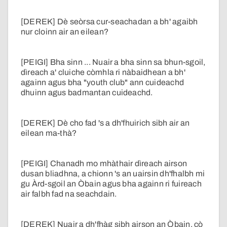
[DEREK] Dè seòrsa cur-seachadan a bh' agaibh
nur cloinn air an eilean?
[PEIGI] Bha sinn ... Nuair a bha sinn sa bhun-sgoil,
dìreach a' cluiche còmhla ri nàbaidhean a bh'
againn agus bha "youth club" ann cuideachd
dhuinn agus badmantan cuideachd.
[DEREK] Dè cho fad 's a dh'fhuirich sibh air an
eilean ma-thà?
[PEIGI] Chanadh mo mhàthair dìreach airson
dusan bliadhna, a chionn 's an uairsin dh'fhalbh mi
gu Àrd-sgoil an Òbain agus bha againn ri fuireach
air falbh fad na seachdain.
[DEREK] Nuair a dh'fhàg sibh airson an Òbain, cò