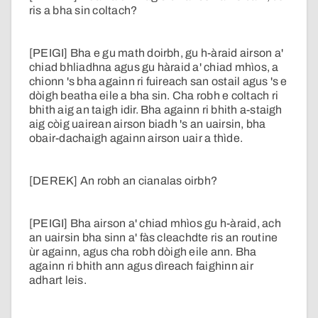
ris a bha sin coltach?
[PEIGI] Bha e gu math doirbh, gu h-àraid airson a'
chiad bhliadhna agus gu hàraid a' chiad mhìos, a
chionn 's bha againn ri fuireach san ostail agus 's e
dòigh beatha eile a bha sin. Cha robh e coltach ri
bhith aig an taigh idir. Bha againn ri bhith a-staigh
aig còig uairean airson biadh 's an uairsin, bha
obair-dachaigh againn airson uair a thìde.
[DEREK] An robh an cianalas oirbh?
[PEIGI] Bha airson a' chiad mhìos gu h-àraid, ach
an uairsin bha sinn a' fàs cleachdte ris an routine
ùr againn, agus cha robh dòigh eile ann. Bha
againn ri bhith ann agus dìreach faighinn air
adhart leis.