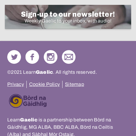
Sign-up to our newsletter!
Weekly Gaelic to your inbox, with audio!
©2021 Learn
Gaelic
. All rights reserved.
Privacy
Cookie Policy
Sitemap
Learn
Gaelic
is a partnership between Bòrd na
Gàidhlig, MG ALBA, BBC ALBA, Bòrd na Ceiltis
(Alba) and Sàbhal Mòr Ostaig.