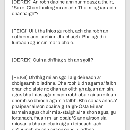
[DEREK] An robh daoine ann nur measg a thuirt,
"Sin e. Chan fhuiling mi an còrr. Tha mi ag iarraidh
dhachaigh"?
[PEIGI] Uill, tha fhios gu robh, ach cha robh an
cothrom ann faighinn dhachaigh. Bha agad ri
fuireach agus sin mar a bha e.
[DEREK] Cuin a dh'fhàg sibh an sgoil?
[PEIGI] Dh'fhàg mi an sgoil aig deireadh a'
chòigeamh bliadhna. Cha robh ùidh agam a' falbh
dhan cholaiste no dhan an oilthigh aig an àm sin,
agus bha fhios agam nach robh obair air an eilean
dhomh so bhiodh agam ri falbh. Bha sanas anns a'
phàipear airson obair aig Taigh-Òsta Eilean
Iarmain agus chuir mi a-staigh air a shon agus, gu
fortanach, fhuair mi an obair. 'S ann airson sia
mìosan a bha an obair aig an toiseach, ach
dh'fhuirich mi ann airson ochd bliadhna.