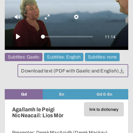
video
Mute
Enter
Settings
fullscreen
11:14
Play
Subtitles: Gaelic
Subtitles: English
Subtitles: none
Download text (PDF with Gaelic and English)
Gd
En
Gd & En
Agallamh le Peigi
link to dictionary
NicNeacail: Lios Mòr
Presenter: Derek MacAoidh (Derek Mackay)