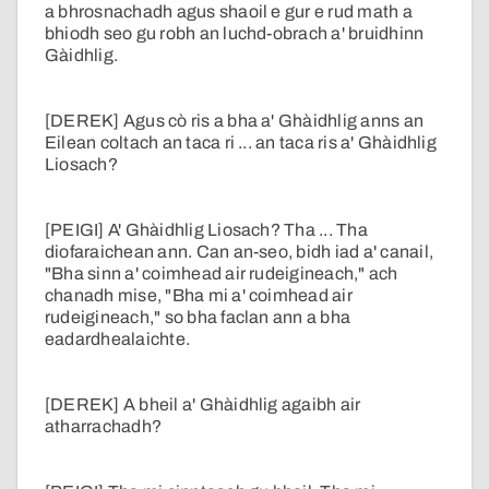
a bhrosnachadh agus shaoil e gur e rud math a
bhiodh seo gu robh an luchd-obrach a' bruidhinn
Gàidhlig.
[DEREK] Agus cò ris a bha a' Ghàidhlig anns an
Eilean coltach an taca ri ... an taca ris a' Ghàidhlig
Liosach?
[PEIGI] A' Ghàidhlig Liosach? Tha ... Tha
diofaraichean ann. Can an-seo, bidh iad a' canail,
"Bha sinn a' coimhead air rudeigineach," ach
chanadh mise, "Bha mi a' coimhead air
rudeigineach," so bha faclan ann a bha
eadardhealaichte.
[DEREK] A bheil a' Ghàidhlig agaibh air
atharrachadh?