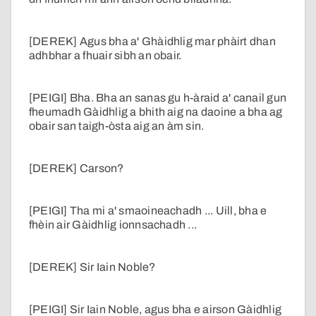
[DEREK] Agus bha a' Ghàidhlig mar phàirt dhan
adhbhar a fhuair sibh an obair.
[PEIGI] Bha. Bha an sanas gu h-àraid a' canail gun
fheumadh Gàidhlig a bhith aig na daoine a bha ag
obair san taigh-òsta aig an àm sin.
[DEREK] Carson?
[PEIGI] Tha mi a' smaoineachadh ... Uill, bha e
fhèin air Gàidhlig ionnsachadh ...
[DEREK] Sir Iain Noble?
[PEIGI] Sir Iain Noble, agus bha e airson Gàidhlig