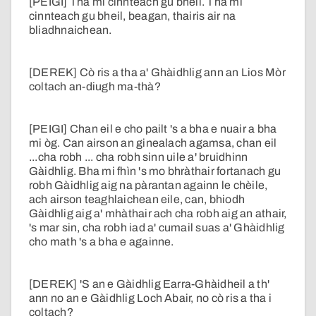
[PEIGI] Tha mi cinnteach gu bheil. Tha mi
cinnteach gu bheil, beagan, thairis air na
bliadhnaichean.
[DEREK] Cò ris a tha a' Ghàidhlig ann an Lios Mòr
coltach an-diugh ma-thà?
[PEIGI] Chan eil e cho pailt 's a bha e nuair a bha
mi òg. Can airson an ginealach agamsa, chan eil
...cha robh ... cha robh sinn uile a' bruidhinn
Gàidhlig. Bha mi fhìn 's mo bhràthair fortanach gu
robh Gàidhlig aig na pàrantan againn le chèile,
ach airson teaghlaichean eile, can, bhiodh
Gàidhlig aig a' mhàthair ach cha robh aig an athair,
's mar sin, cha robh iad a' cumail suas a' Ghàidhlig
cho math 's a bha e againne.
[DEREK] 'S an e Gàidhlig Earra-Ghàidheil a th'
ann no an e Gàidhlig Loch Abair, no cò ris a tha i
coltach?