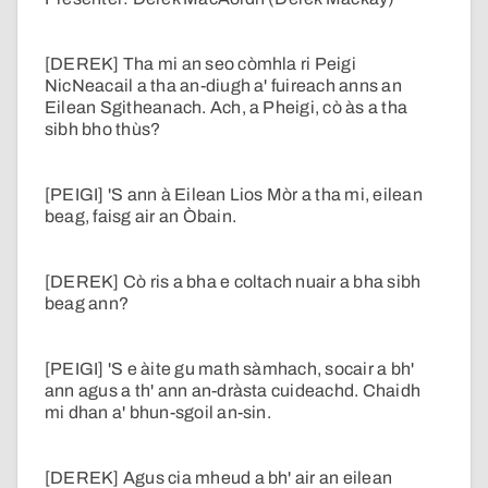
[DEREK] Tha mi an seo còmhla ri Peigi
NicNeacail a tha an-diugh a' fuireach anns an
Eilean Sgitheanach. Ach, a Pheigi, cò às a tha
sibh bho thùs?
[PEIGI] 'S ann à Eilean Lios Mòr a tha mi, eilean
beag, faisg air an Òbain.
[DEREK] Cò ris a bha e coltach nuair a bha sibh
beag ann?
[PEIGI] 'S e àite gu math sàmhach, socair a bh'
ann agus a th' ann an-dràsta cuideachd. Chaidh
mi dhan a' bhun-sgoil an-sin.
[DEREK] Agus cia mheud a bh' air an eilean