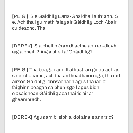
[PEIGI] 'S e Gàidhlig Earra-Ghàidheil a th' ann. 'S
e. Ach tha i gu math faisg air Gàidhlig Loch Abair
cuideachd. Tha.
[DEREK] 'S a bheil mòran dhaoine ann an-diugh
aig a bheil i? Aig a bheil a' Ghàidhlig?
[PEIGI] Tha beagan ann fhathast, an ginealach as
sine, chanainn, ach tha an fheadhainn òga, tha iad
airson Gàidhlig ionnsachadh agus tha iad a'
faighinn beagan sa bhun-sgoil agus bidh
clasaichean Gàidhlig aca thairis air a'
gheamhradh.
[DEREK] Agus am bi sibh a' dol air ais ann tric?