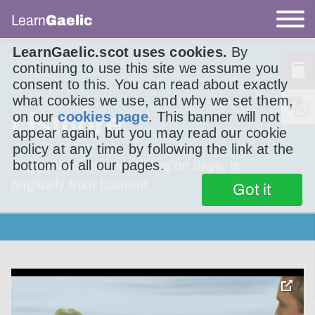
Learn
Gaelic
LearnGaelic.scot uses cookies.
By
continuing to use this site we assume you
consent to this. You can read about exactly
what cookies we use, and why we set them,
Lismore
on our
cookies page
. This banner will not
appear again, but you may read our cookie
policy at any time by following the link at the
bottom of all our pages.
Peggy Nicolson, now living on Skye, is
originally from Lismore.
Got it
toggle
pop-
over