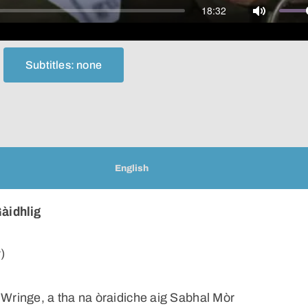
18:32
Mute
Subtitles: none
English
àidhlig
)
ringe, a tha na òraidiche aig Sabhal Mòr