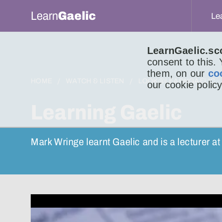
Learn
Gaelic
Le
LearnGaelic.sc
consent to this.
them, on our
co
HOME
WATCH & LISTEN
LOOK@LEARNGAELIC
our cookie policy
Learning Gaelic
Mark Wringe learnt Gaelic and is a lecturer a