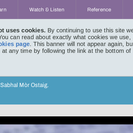
arn
Watch & Listen
Reference
ot uses cookies.
By continuing to use this site 
 You can read about exactly what cookies we use,
okies page
. This banner will not appear again, b
LEARNING GAELIC
 at any time by following the link at the bottom of
t Sabhal Mòr Ostaig.