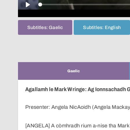
Play
Subtitles: Gaelic
Subtitles: English
Gaelic
Agallamh le Mark Wringe: Ag Ionnsachadh G
Presenter: Angela NicAoidh (Angela Mackay
[ANGELA] A còmhradh rium a-nise tha Mark W