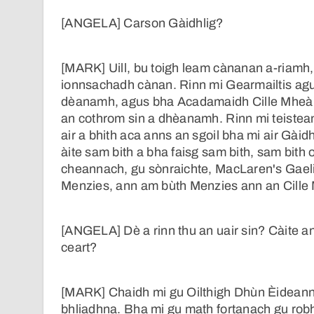
[ANGELA] Carson Gàidhlig?
[MARK] Uill, bu toigh leam cànanan a-riamh,
ionnsachadh cànan. Rinn mi Gearmailtis agus
dèanamh, agus bha Acadamaidh Cille Mheàrn
an cothrom sin a dhèanamh. Rinn mi teistea
air a bhith aca anns an sgoil bha mi air Gà
àite sam bith a bha faisg sam bith, sam bith 
cheannach, gu sònraichte, MacLaren's Gaeli
Menzies, ann am bùth Menzies ann an Cille
[ANGELA] Dè a rinn thu an uair sin? Càite a
ceart?
[MARK] Chaidh mi gu Oilthigh Dhùn Èideann a
bhliadhna. Bha mi gu math fortanach gu ro