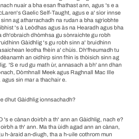
nach nuair a bha esan fhathast ann, agus 's e a
cLaren's Gaelic Self-Taught, agus e a' sìor innse
s sinn ag atharrachadh na rudan a bha sgrìobhte
Uibhist 's à Leòdhas agus às na Hearadh agus bha
 a dh'obraich dhòmhsa gu sònraichte gu robh
uidhinn Gàidhlig 's gu robh sinn a' bruidhinn
saichean leotha fhèin a' chùis. Dh'fheumadh tu
dèanamh an oidhirp sinn fhìn is thòisich sinn ag
ig. 'S e rud gu math ùr, annasach a bh' ann dhan
ònach, Dòmhnall Meek agus Raghnall Mac Ille
agus sin mar a thachair e.
 e dhut Gàidhlig ionnsachadh?
"O 's e cànan doirbh a th' ann an Gàidhlig, nach e?
oirbh a th' ann. Ma tha ùidh agad ann an cànan,
 gu h-àraid an-diugh, tha a h-uile cothrom mun