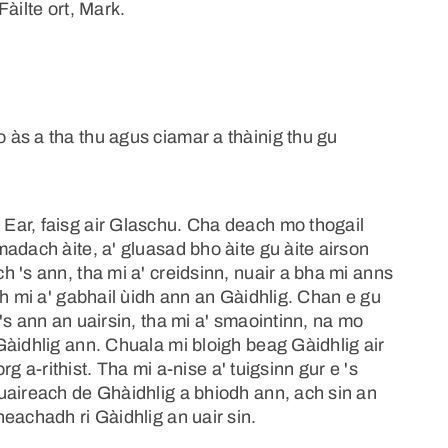
àilte ort, Mark.
às a tha thu agus ciamar a thàinig thu gu
Ear, faisg air Glaschu. Cha deach mo thogail
adach àite, a' gluasad bho àite gu àite airson
 's ann, tha mi a' creidsinn, nuair a bha mi anns
ch mi a' gabhail ùidh ann an Gàidhlig. Chan e gu
's ann an uairsin, tha mi a' smaointinn, na mo
àidhlig ann. Chuala mi bloigh beag Gàidhlig air
rg a-rithist. Tha mi a-nise a' tuigsinn gur e 's
uaireach de Ghàidhlig a bhiodh ann, ach sin an
eachadh ri Gàidhlig an uair sin.