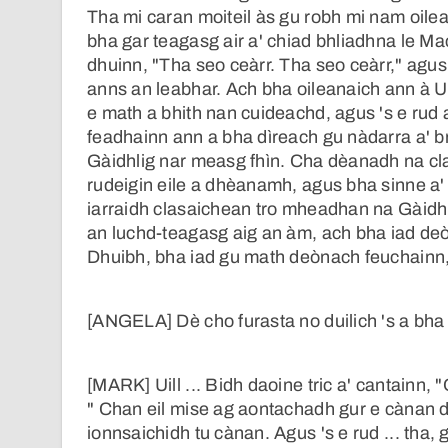
Tha mi caran moiteil às gu robh mi nam oilea
bha gar teagasg air a' chiad bhliadhna le Ma
dhuinn, "Tha seo ceàrr. Tha seo ceàrr," agu
anns an leabhar. Ach bha oileanaich ann à 
e math a bhith nan cuideachd, agus 's e rud
feadhainn ann a bha dìreach gu nàdarra a' br
Gàidhlig nar measg fhìn. Cha dèanadh na cla
rudeigin eile a dhèanamh, agus bha sinne a' 
iarraidh clasaichean tro mheadhan na Gàidhl
an luchd-teagasg aig an àm, ach bha iad de
Dhuibh, bha iad gu math deònach feuchainn, 
[ANGELA] Dè cho furasta no duilich 's a bha
[MARK] Uill ... Bidh daoine tric a' cantainn, 
" Chan eil mise ag aontachadh gur e cànan d
ionnsaichidh tu cànan. Agus 's e rud ... tha,