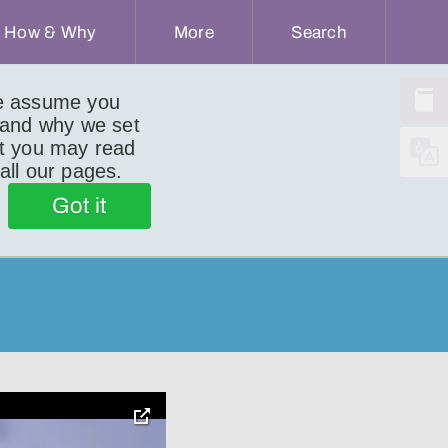
How & Why
More
Search
we assume you
 and why we set
ut you may read
 all our pages.
Got it
toggle
pop-