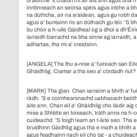
òraidiche 's chaidh mi air ais ann agus bha 
inntinneach an seòrsa spèis agus inbhe a bh'
na dùthcha, air na sràidean, agus gu robh d
agus a' buntainn ris an dùthaich gu lèir. 'S
bu chòir a h-uile Gàidheal òg a dhol a dh'Èir
iarraidh barrachd na bha sinne ag iarraidh, a
adhartas, tha mi a' creidsinn.
[ANGELA] Tha thu a-nise a' fuireach san E
Ghàidhlig. Ciamar a tha seo a' còrdadh riut?
[MARK] Tha glan. Chan iarrainn a bhith a' fu
ràdh. 'S e coimhearsnachd uabhasach beòthai
àite ann. Chan eil a' Ghàidhlig cho làidir ai
mise a Shlèite an toiseach, tràth anns na h-
cuideachd. 'S toigh leam an t-àite seo. Tha e
bruidhinn Gàidhlig agus tha e math a bhith a
agus feadhainn nach eil cho òg - a chuideac