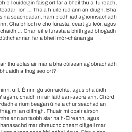
h eil cuideigin faisg ort far a bheil thu a' fuireach,
 teadar-lìon ... Tha a h-uile rud ann an-diugh. Bha
nns na seachdadan, nam biodh iad ag ionnsachadh
inn. Cha bhiodh e cho furasta, ceart gu leòr, agus
achaidh ... Chan eil e furasta a bhith gad bhogadh
 dùthchannan far a bheil mòr-chànan ga
uair thu eòlas air mar a bha cùisean ag obrachadh
 bhuaidh a thug seo ort?
n, uill, Èirinn gu sònraichte, agus bha ùidh
h' agam, chaidh mi air làithean-saora ann. Chòrd
òrdadh e rium beagan ùine a chur seachad an
fhàg mi an oilthigh. Fhuair mi obair airson
imhe ann an taobh siar na h-Èireann, agus
shanasachd mar dhreuchd cheart oifigeil mar