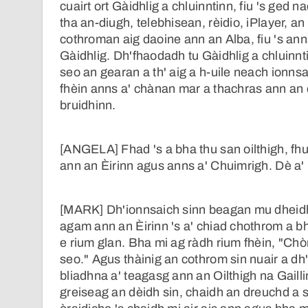
cuairt ort Gàidhlig a chluinntinn, fiu 's ged nac
tha an-diugh, telebhisean, rèidio, iPlayer, an
cothroman aig daoine ann an Alba, fiu 's a
Gàidhlig. Dh'fhaodadh tu Gàidhlig a chluinnt
seo an gearan a th' aig a h-uile neach ionns
fhèin anns a' chànan mar a thachras ann an
bruidhinn.
[ANGELA] Fhad 's a bha thu san oilthigh, fh
ann an Èirinn agus anns a' Chuimrigh. Dè a'
[MARK] Dh'ionnsaich sinn beagan mu dheidhin
agam ann an Èirinn 's a' chiad chothrom a b
e rium glan. Bha mi ag ràdh rium fhèin, "Ch
seo." Agus thàinig an cothrom sin nuair a dh'
bliadhna a' teagasg ann an Oilthigh na Gaill
greiseag an dèidh sin, chaidh an dreuchd a 