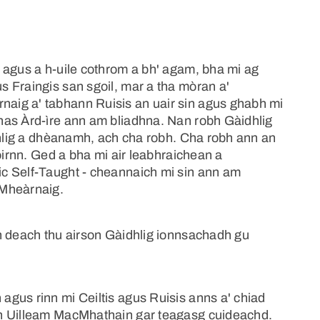
 agus a h-uile cothrom a bh' agam, bha mi ag
 Fraingis san sgoil, mar a tha mòran a'
aig a' tabhann Ruisis an uair sin agus ghabh mi
nas Àrd-ìre ann am bliadhna. Nan robh Gàidhlig
idhlig a dhèanamh, ach cha robh. Cha robh ann an
oirnn. Ged a bha mi air leabhraichean a
c Self-Taught - cheannaich mi sin ann am
 Mheàrnaig.
n deach thu airson Gàidhlig ionnsachadh gu
gus rinn mi Ceiltis agus Ruisis anns a' chiad
bh Uilleam MacMhathain gar teagasg cuideachd.