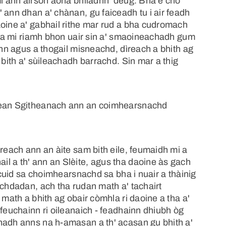
mi ann airson aona bhliadhn' deug. Bha e cho
 ann dhan a' chànan, gu faiceadh tu i air feadh
aoine a' gabhail rithe mar rud a bha cudromach
 bha mi riamh bhon uair sin a' smaoineachadh gum
inn agus a thogail misneachd, dìreach a bhith ag
 bith a' sùileachadh barrachd. Sin mar a thig
ilean Sgitheanach ann an coimhearsnachd
ireach ann an àite sam bith eile, feumaidh mi a
l a th' ann an Slèite, agus tha daoine às gach
g cuid sa choimhearsnachd sa bha i nuair a thàinig
ochdadan, ach tha rudan math a' tachairt
 math a bhith ag obair còmhla ri daoine a tha a'
 feuchainn ri oileanaich - feadhainn dhiubh òg
hadh anns na h-amasan a th' acasan gu bhith a'