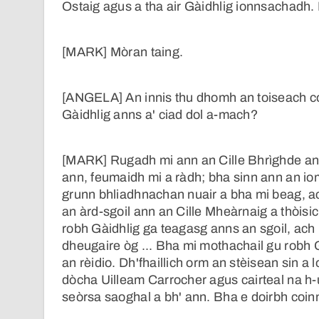
Ostaig agus a tha air Gàidhlig ionnsachadh. F
[MARK] Mòran taing.
[ANGELA] An innis thu dhomh an toiseach co 
Gàidhlig anns a' ciad dol a-mach?
[MARK] Rugadh mi ann an Cille Bhrìghde an 
ann, feumaidh mi a ràdh; bha sinn ann an iom
grunn bhliadhnachan nuair a bha mi beag, ach
an àrd-sgoil ann an Cille Mheàrnaig a thòisi
robh Gàidhlig ga teagasg anns an sgoil, ach 
dheugaire òg ... Bha mi mothachail gu robh G
an rèidio. Dh'fhaillich orm an stèisean sin a lo
dòcha Uilleam Carrocher agus cairteal na h-
seòrsa saoghal a bh' ann. Bha e doirbh coinn