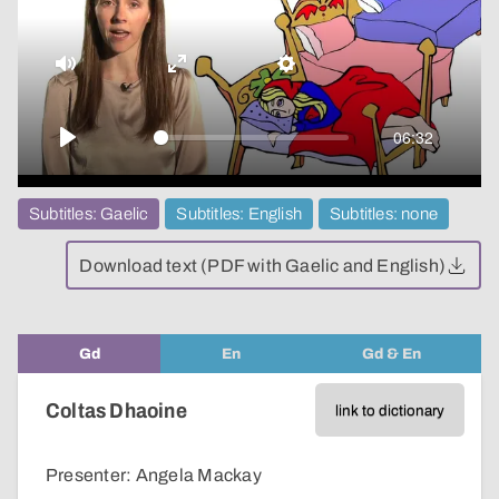
video
Mute
Enter
Settings
fullscreen
06:32
Play
Subtitles: Gaelic
Subtitles: English
Subtitles: none
Download text (PDF with Gaelic and English)
Gd
En
Gd & En
Coltas Dhaoine
link to dictionary
Presenter: Angela Mackay