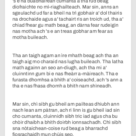
's e na buadhairean cumanta a tha rud beag
diofraichte no mì-riaghailteach. Mar sin, anns an
sgeulachd ud far a bheil na trì gobhair a' dol thairis
na drochaide agus a' tachairt ris an troich ud, tha a'
chiad fhear gu math beag, an dàrna fear rudeigin
nas motha ach 's e an treas gobhar am fear as
motha buileach.
Tha an taigh agam an ìre mhath beag ach tha an
taigh aig mo charaid nas lugha buileach. Tha latha
math againn an seo an-diugh, ach tha mi a'
cluinntinn gum bi e nas fheàrr a-màireach. Tha e
furasta dhomhsa a bhith a' coiseachd, ach 's ann a
tha e nas fhasa dhomh a bhith nam shìneadh.
Mar sin, chì sibh gu bheil am pailteas dhiubh ann
nach lean am pàtran, ach ri linn is gu bheil iad sin
cho cumanta, cluinnidh sibh tric iad agus cha bu
chòir dhaibh a bhith doirbh ionnsachadh. Chì sibh
sna nòtaichean-coise rud beag a bharrachd
fiosrachaidh mun chùis seo.