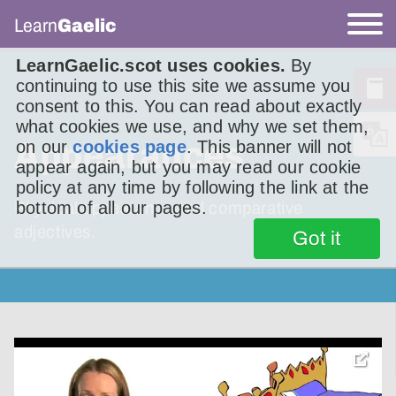
Learn
Gaelic
LearnGaelic.scot uses cookies.
By
continuing to use this site we assume you
consent to this. You can read about exactly
what cookies we use, and why we set them,
Appearances
on our
cookies page
. This banner will not
appear again, but you may read our cookie
policy at any time by following the link at the
bottom of all our pages.
Physical appearance and comparative
adjectives.
Got it
toggle
pop-
over