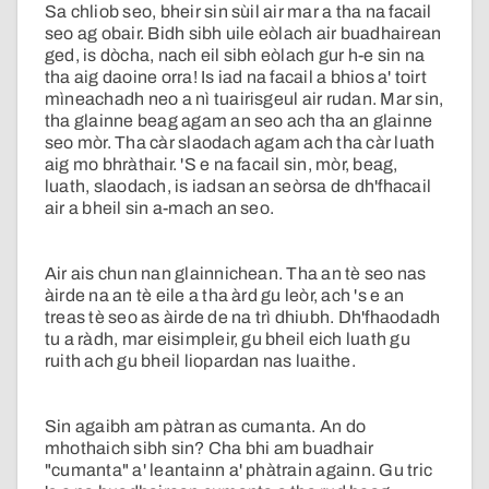
Sa chliob seo, bheir sin sùil air mar a tha na facail
seo ag obair. Bidh sibh uile eòlach air buadhairean
ged, is dòcha, nach eil sibh eòlach gur h-e sin na
tha aig daoine orra! Is iad na facail a bhios a' toirt
mìneachadh neo a nì tuairisgeul air rudan. Mar sin,
tha glainne beag agam an seo ach tha an glainne
seo mòr. Tha càr slaodach agam ach tha càr luath
aig mo bhràthair. 'S e na facail sin, mòr, beag,
luath, slaodach, is iadsan an seòrsa de dh'fhacail
air a bheil sin a-mach an seo.
Air ais chun nan glainnichean. Tha an tè seo nas
àirde na an tè eile a tha àrd gu leòr, ach 's e an
treas tè seo as àirde de na trì dhiubh. Dh'fhaodadh
tu a ràdh, mar eisimpleir, gu bheil eich luath gu
ruith ach gu bheil liopardan nas luaithe.
Sin agaibh am pàtran as cumanta. An do
mhothaich sibh sin? Cha bhi am buadhair
"cumanta" a' leantainn a' phàtrain againn. Gu tric