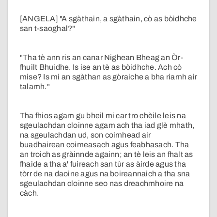
[ANGELA] "A sgàthain, a sgàthain, cò as bòidhche
san t-saoghal?"
"Tha tè ann ris an canar Nighean Bheag an Òr-
fhuilt Bhuidhe. Is ise an tè as bòidhche. Ach cò
mise? Is mi an sgàthan as gòraiche a bha riamh air
talamh."
Tha fhios agam gu bheil mi car tro chèile leis na
sgeulachdan cloinne agam ach tha iad glè mhath,
na sgeulachdan ud, son coimhead air
buadhairean coimeasach agus feabhasach. Tha
an troich as gràinnde againn; an tè leis an fhalt as
fhaide a tha a' fuireach san tùr as àirde agus tha
tòrr de na daoine agus na boireannaich a tha sna
sgeulachdan cloinne seo nas dreachmhoire na
càch.