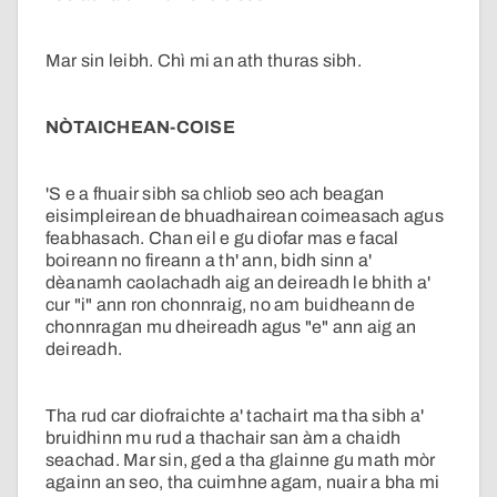
Mar sin leibh. Chì mi an ath thuras sibh.
NÒTAICHEAN-COISE
'S e a fhuair sibh sa chliob seo ach beagan
eisimpleirean de bhuadhairean coimeasach agus
feabhasach. Chan eil e gu diofar mas e facal
boireann no fireann a th' ann, bidh sinn a'
dèanamh caolachadh aig an deireadh le bhith a'
cur "i" ann ron chonnraig, no am buidheann de
chonnragan mu dheireadh agus "e" ann aig an
deireadh.
Tha rud car diofraichte a' tachairt ma tha sibh a'
bruidhinn mu rud a thachair san àm a chaidh
seachad. Mar sin, ged a tha glainne gu math mòr
againn an seo, tha cuimhne agam, nuair a bha mi