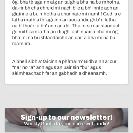
òg, bha tè againn aig an taigh a bha na bu mhotha,
da-rìribh cha chreid mi nach b' e a bh' innte ach an
glainne a bu mhotha a chunnaic mi riamh! Ged is e
latha math a th' againn an seo andiugh b' e latha
na b' fheàrr a bh' ann an-dè. Tha mise car slaodach
gu ruith san latha an-diugh, ach nuair a bha mi òg,
bha mi na bu shlaodaiche an uair a bha mi na bu
reamhra.
A bheil sibh a' faicinn a phàtrain? Bidh sinn a' cur
"na" no "a" ann agus an uair sin "bu" agus
sèimheachadh far an gabhadh a dhèanamh.
Sign-up to our newsletter!
Weekly Gaelic to your inbox, with audio!