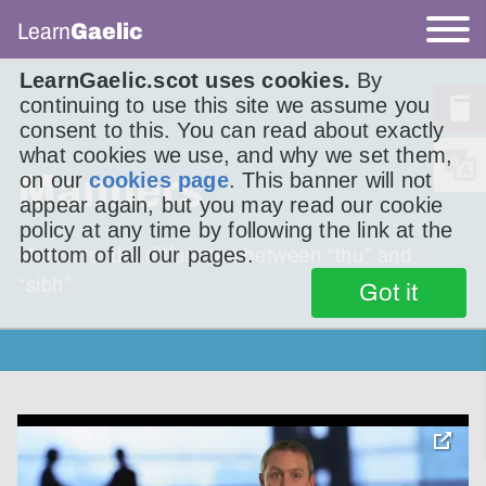
Learn
Gaelic
LearnGaelic.scot uses cookies.
By
continuing to use this site we assume you
consent to this. You can read about exactly
what cookies we use, and why we set them,
Manners
on our
cookies page
. This banner will not
appear again, but you may read our cookie
policy at any time by following the link at the
bottom of all our pages.
Manners: the difference between “thu” and
“sibh”
Got it
toggle
pop-
over