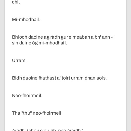
dhi.
Mì-mhodhail.
Bhiodh daoine ag ràdh gur e meaban a bh' ann -
sin duine òg mì-mhodhail.
Urram.
Bidh daoine fhathast a' toirt urram dhan aois.
Neo-fhoirmeil.
Tha "thu" neo-fhoirmeil.
Airidh. (chan e àirigh, neo àraidh.)