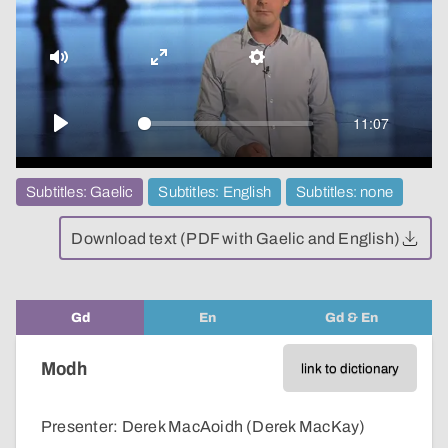
video
Mute
Enter
Settings
fullscreen
11:07
Play
Subtitles: Gaelic
Subtitles: English
Subtitles: none
Download text (PDF with Gaelic and English)
Gd
En
Gd & En
Modh
link to dictionary
Presenter: Derek MacAoidh (Derek MacKay)