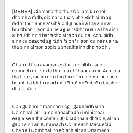
[DEREK] Ciamar a tha thu? No, am bu chòir
dhomh a ràdh, ciamar a tha sibh? Bidh sinn ag
ràdh "thu" anns a' Ghàidhlig nuair a tha sinn a'
bruidhinn ri aon duine agus "sibh" nuair a tha sinn
a' bruidhinn ri barrachd air aon duine. Ach, bidh
sinn cuideachd ag ràdh "sibh" ri aon duine nuair a
tha sinn airson spèis a shealltainn dha no dhi.
Chan eil fios agamsa cò thu - no sibh - ach
cumaidh mi orm le thu, ma dh'fhaodas mi. Ach, ma
tha fios agad cò ris a tha thu a' bruidhinn, bu chòir
beachd a bhith agad an e "thu" no "sibh" a bu chòir
dhut a ràdh.
Can gu bheil fireannach òg - gabhaidh sinn
Dòmhnall air - a' coinneachadh ri ministear
eaglaise a tha còrr air 60 bliadhna a dh'aois, air an
gabh sinn an tUrramach Coinneach MacLeòid.
Chan eil Dòmhnall ro eòlach air an Urramach