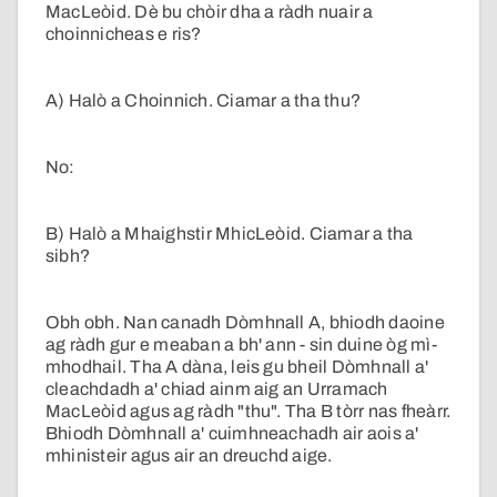
MacLeòid. Dè bu chòir dha a ràdh nuair a
choinnicheas e ris?
A) Halò a Choinnich. Ciamar a tha thu?
No:
B) Halò a Mhaighstir MhicLeòid. Ciamar a tha
sibh?
Obh obh. Nan canadh Dòmhnall A, bhiodh daoine
ag ràdh gur e meaban a bh' ann - sin duine òg mì-
mhodhail. Tha A dàna, leis gu bheil Dòmhnall a'
cleachdadh a' chiad ainm aig an Urramach
MacLeòid agus ag ràdh "thu". Tha B tòrr nas fheàrr.
Bhiodh Dòmhnall a' cuimhneachadh air aois a'
mhinisteir agus air an dreuchd aige.