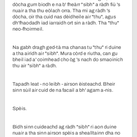
dòcha gum biodh e na b' fheàrr "sibh" a ràdh fiù 's
nuair a tha thu eòlach orra. Tha mi ag ràdh 's
dòcha, oir tha cuid nas dèidheile air "thu", agus
dh'fhaodadh iad iarraidh ort sin a ràdh. Tha "thu"
neo-fhoirmeil.
Na gabh dragh ged-tà ma chanas tu "thu" ri duine
a tha airidh air "sibh". Mura còrd e riutha, can gu
bheil iad a' coimhead cho òg 's nach do smaoinich
thu air "sibh" a ràdh.
Tapadh leat - no leibh - airson èisteachd. Bheir
sinn sùil air cuid de na facail a bh' agam a-nis.
Spèis.
Bidh sinn cuideachd ag ràdh "sibh" ri aon duine
nuair a tha sinn airson spèis a shealltainn dha no