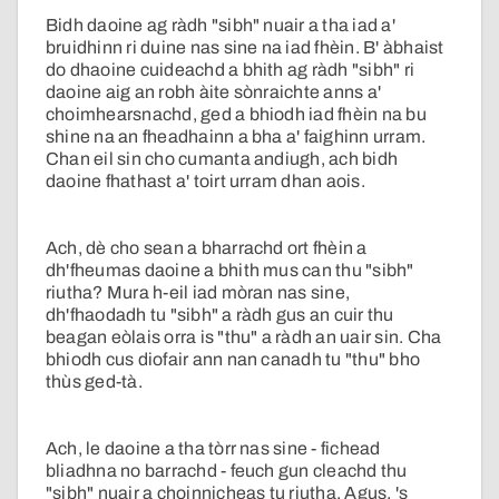
Bidh daoine ag ràdh "sibh" nuair a tha iad a'
bruidhinn ri duine nas sine na iad fhèin. B' àbhaist
do dhaoine cuideachd a bhith ag ràdh "sibh" ri
daoine aig an robh àite sònraichte anns a'
choimhearsnachd, ged a bhiodh iad fhèin na bu
shine na an fheadhainn a bha a' faighinn urram.
Chan eil sin cho cumanta andiugh, ach bidh
daoine fhathast a' toirt urram dhan aois.
Ach, dè cho sean a bharrachd ort fhèin a
dh'fheumas daoine a bhith mus can thu "sibh"
riutha? Mura h-eil iad mòran nas sine,
dh'fhaodadh tu "sibh" a ràdh gus an cuir thu
beagan eòlais orra is "thu" a ràdh an uair sin. Cha
bhiodh cus diofair ann nan canadh tu "thu" bho
thùs ged-tà.
Ach, le daoine a tha tòrr nas sine - fichead
bliadhna no barrachd - feuch gun cleachd thu
"sibh" nuair a choinnicheas tu riutha. Agus, 's