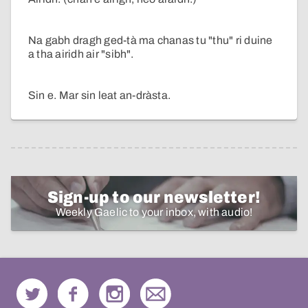
Na gabh dragh ged-tà ma chanas tu "thu" ri duine
a tha airidh air "sibh".
Sin e. Mar sin leat an-dràsta.
Sign-up to our newsletter!
Weekly Gaelic to your inbox, with audio!