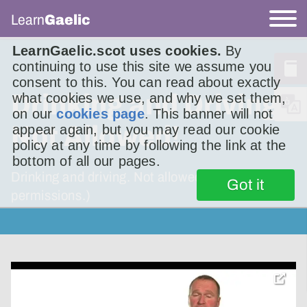
Learn
Gaelic
LearnGaelic.scot uses cookies.
By
continuing to use this site we assume you
consent to this. You can read about exactly
Drinking and Driving.
what cookies we use, and why we set them,
on our
cookies page
. This banner will not
Not Allowed!
appear again, but you may read our cookie
policy at any time by following the link at the
bottom of all our pages.
Drinking and driving. Not allowed! (Rules and
Got it
permissions.)
toggle
pop-
over