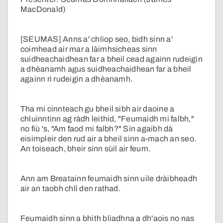
MacDonald)
[SEUMAS] Anns a' chliop seo, bidh sinn a'
coimhead air mar a làimhsicheas sinn
suidheachaidhean far a bheil cead againn rudeigin
a dhèanamh agus suidheachaidhean far a bheil
againn ri rudeigin a dhèanamh.
Tha mi cinnteach gu bheil sibh air daoine a
chluinntinn ag ràdh leithid, "Feumaidh mi falbh,"
no fiù 's, "Am faod mi falbh?" Sin agaibh dà
eisimpleir den rud air a bheil sinn a-mach an seo.
An toiseach, bheir sinn sùil air feum.
Ann am Breatainn feumaidh sinn uile dràibheadh
air an taobh chlì den rathad.
Feumaidh sinn a bhith bliadhna a dh'aois no nas