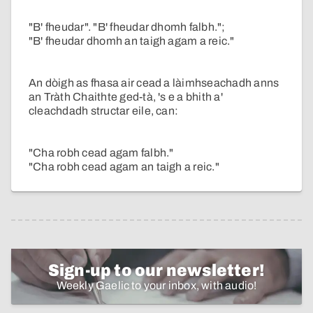
"B' fheudar". "B' fheudar dhomh falbh.";
"B' fheudar dhomh an taigh agam a reic."
An dòigh as fhasa air cead a làimhseachadh anns
an Tràth Chaithte ged-tà, 's e a bhith a'
cleachdadh structar eile, can:
"Cha robh cead agam falbh."
"Cha robh cead agam an taigh a reic."
Sign-up to our newsletter!
Weekly Gaelic to your inbox, with audio!