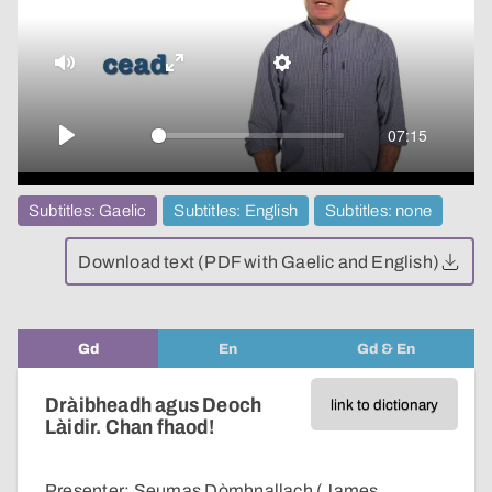
video
Mute
Enter
Settings
fullscreen
07:15
Play
Subtitles: Gaelic
Subtitles: English
Subtitles: none
Download text (PDF with Gaelic and English)
Gd
En
Gd & En
Dràibheadh agus Deoch
link to dictionary
Làidir. Chan fhaod!
Presenter: Seumas Dòmhnallach (James