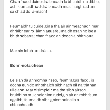
Chan fhaod duine dràibheadh fo bhuaidh na dibhe,
ach feumaidh iad dràibheadh mus fhaigh iad ann
sa chiad dol a-mach!
Feumaidh tu cuideigin a tha air ainmeachadh mar
dhràibhear ro làimh agus feumaidh esan no ise a
bhith sòbarra; chan fhaod an deoch a bhith orra.
Mar sin leibh an-dràsta.
Bonn-notaichean
Leis an dà ghnìomhair seo, 'feum' agus 'faod', is
dòcha gun do mhothaich sibh nach eil na tràthan
uile ann. Mar eisimpleir, ma tha sibh airson
bruidhinn mu dheidhinn rudeigin air an robh feum
agaibh, feumaidh sibh gnìomhair eile a
chleachdadh,