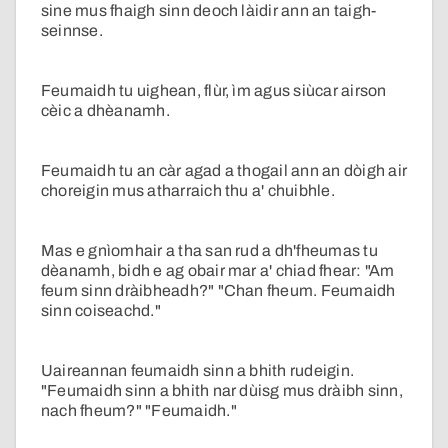
sine mus fhaigh sinn deoch làidir ann an taigh-
seinnse.
Feumaidh tu uighean, flùr, ìm agus siùcar airson
cèic a dhèanamh.
Feumaidh tu an càr agad a thogail ann an dòigh air
choreigin mus atharraich thu a' chuibhle.
Mas e gnìomhair a tha san rud a dh'fheumas tu
dèanamh, bidh e ag obair mar a' chiad fhear: "Am
feum sinn dràibheadh?" "Chan fheum. Feumaidh
sinn coiseachd."
Uaireannan feumaidh sinn a bhith rudeigin.
"Feumaidh sinn a bhith nar dùisg mus dràibh sinn,
nach fheum?" "Feumaidh."