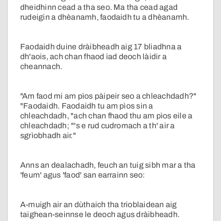
dheidhinn cead a tha seo. Ma tha cead agad
rudeigin a dhèanamh, faodaidh tu a dhèanamh.
Faodaidh duine dràibheadh aig 17 bliadhna a
dh'aois, ach chan fhaod iad deoch làidir a
cheannach.
"Am faod mi am pìos pàipeir seo a chleachdadh?"
"Faodaidh. Faodaidh tu am pìos sin a
chleachdadh, "ach chan fhaod thu am pìos eile a
chleachdadh; "'s e rud cudromach a th' air a
sgrìobhadh air."
Anns an dealachadh, feuch an tuig sibh mar a tha
'feum' agus 'faod' san earrainn seo:
A-muigh air an dùthaich tha trioblaidean aig
taighean-seinnse le deoch agus dràibheadh.