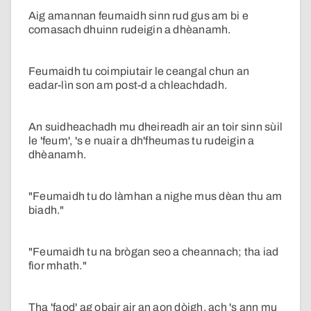
Aig amannan feumaidh sinn rud gus am bi e
comasach dhuinn rudeigin a dhèanamh.
Feumaidh tu coimpiutair le ceangal chun an
eadar-lìn son am post-d a chleachdadh.
An suidheachadh mu dheireadh air an toir sinn sùil
le 'feum', 's e nuair a dh'fheumas tu rudeigin a
dhèanamh.
"Feumaidh tu do làmhan a nighe mus dèan thu am
biadh."
"Feumaidh tu na brògan seo a cheannach; tha iad
fìor mhath."
Tha 'faod' ag obair air an aon dòigh, ach 's ann mu