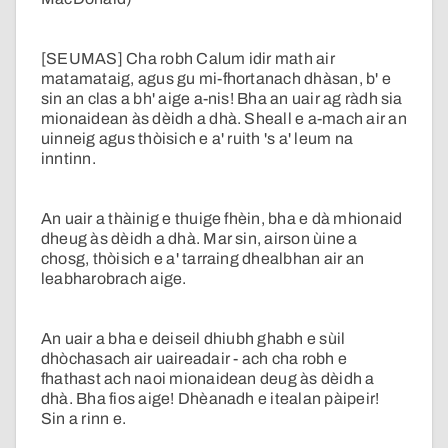
[SEUMAS] Cha robh Calum idir math air
matamataig, agus gu mi-fhortanach dhàsan, b' e
sin an clas a bh' aige a-nis! Bha an uair ag ràdh sia
mionaidean às dèidh a dhà. Sheall e a-mach air an
uinneig agus thòisich e a' ruith 's a' leum na
inntinn.
An uair a thàinig e thuige fhèin, bha e dà mhionaid
dheug às dèidh a dhà. Mar sin, airson ùine a
chosg, thòisich e a' tarraing dhealbhan air an
leabharobrach aige.
An uair a bha e deiseil dhiubh ghabh e sùil
dhòchasach air uaireadair - ach cha robh e
fhathast ach naoi mionaidean deug às dèidh a
dhà. Bha fios aige! Dhèanadh e itealan pàipeir!
Sin a rinn e.