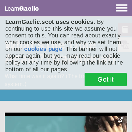
Learn
Gaelic
LearnGaelic.scot uses cookies.
By
continuing to use this site we assume you
consent to this. You can read about exactly
What's the Time
what cookies we use, and why we set them,
on our
cookies page
. This banner will not
Again? (traditional)
appear again, but you may read our cookie
policy at any time by following the link at the
bottom of all our pages.
What time was it again? (The traditional
Got it
system.)
toggle
pop-
over