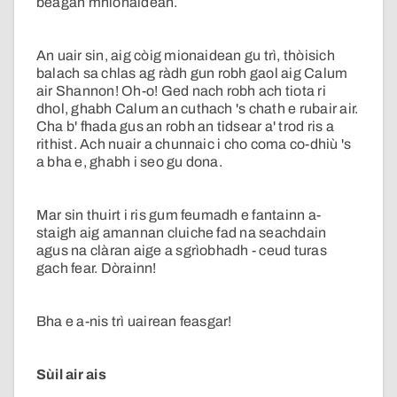
beagan mhionaidean.
An uair sin, aig còig mionaidean gu trì, thòisich
balach sa chlas ag ràdh gun robh gaol aig Calum
air Shannon! Oh-o! Ged nach robh ach tiota ri
dhol, ghabh Calum an cuthach 's chath e rubair air.
Cha b' fhada gus an robh an tidsear a' trod ris a
rithist. Ach nuair a chunnaic i cho coma co-dhiù 's
a bha e, ghabh i seo gu dona.
Mar sin thuirt i ris gum feumadh e fantainn a-
staigh aig amannan cluiche fad na seachdain
agus na clàran aige a sgrìobhadh - ceud turas
gach fear. Dòrainn!
Bha e a-nis trì uairean feasgar!
Sùil air ais