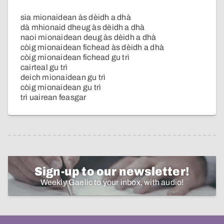
sia mionaidean às dèidh a dhà
dà mhionaid dheug às dèidh a dhà
naoi mionaidean deug às dèidh a dhà
còig mionaidean fichead às dèidh a dhà
còig mionaidean fichead gu trì
cairteal gu trì
deich mionaidean gu trì
còig mionaidean gu trì
trì uairean feasgar
Sign-up to our newsletter!
Weekly Gaelic to your inbox, with audio!