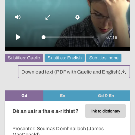
video
Mute
Enter
Settings
fullscreen
07:16
Play
Subtitles: Gaelic
Subtitles: English
Subtitles: none
Download text (PDF with Gaelic and English)
Gd
En
Gd & En
Dè an uair a tha e a-rithist?
link to dictionary
Presenter: Seumas Dòmhnallach (James
MacDonald)