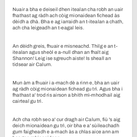
Nuair a bha e deiseil dhen itealan cha robh an uair
fhathast ag ràdh ach còig mionaidean fichead às
dèidh a dhà. Bha e ag iarraidh an t-itealan a chath,
ach cha leigeadh an t-eagal leis.
An dèidh greis, fhuair e misneachd. Thilg e an t-
itealan agus sheòl e a-null dhan an fhalt aig
Shannon! Leig ise sgreuch aiste! Is sheall an
tidsear air Calum.
Mun àm a fhuair i a-mach dè a rinn e, bha an uair
ag ràdh còig mionaidean fichead gu trì. Agus bha i
fhathast a' trod ris airson a bhith mì-mhodhail aig
cairteal gu trì.
Ach cha robh seo a' cur dragh air Calum, fiù 's aig
deich mionaidean gu trì, oir bha e a' sùileachadh
gum faigheadh e a-mach às a chlas aice ann am