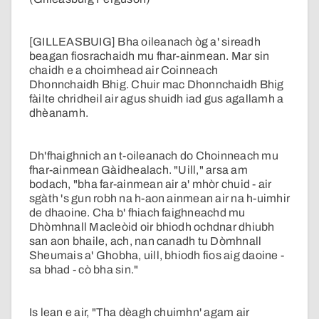
[GILLEASBUIG] Bha oileanach òg a' sireadh
beagan fiosrachaidh mu fhar-ainmean. Mar sin
chaidh e a choimhead air Coinneach
Dhonnchaidh Bhig. Chuir mac Dhonnchaidh Bhig
fàilte chridheil air agus shuidh iad gus agallamh a
dhèanamh.
Dh'fhaighnich an t-oileanach do Choinneach mu
fhar-ainmean Gàidhealach. "Uill," arsa am
bodach, "bha far-ainmean air a' mhòr chuid - air
sgàth 's gun robh na h-aon ainmean air na h-uimhir
de dhaoine. Cha b' fhiach faighneachd mu
Dhòmhnall Macleòid oir bhiodh ochdnar dhiubh
san aon bhaile, ach, nan canadh tu Dòmhnall
Sheumais a' Ghobha, uill, bhiodh fios aig daoine -
sa bhad - cò bha sin."
Is lean e air, "Tha dèagh chuimhn' agam air