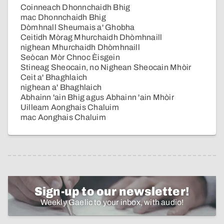
Coinneach Dhonnchaidh Bhig
mac Dhonnchaidh Bhig
Dòmhnall Sheumais a' Ghobha
Ceitidh Mòrag Mhurchaidh Dhòmhnaill
nighean Mhurchaidh Dhòmhnaill
Seòcan Mòr Chnoc Èisgein
Stineag Sheocain, no Nighean Sheocain Mhòir
Ceit a' Bhaghlaich
nighean a' Bhaghlaich
Abhainn 'ain Bhig agus Abhainn 'ain Mhòir
Uilleam Aonghais Chaluim
mac Aonghais Chaluim
Sign-up to our newsletter!
Weekly Gaelic to your inbox, with audio!