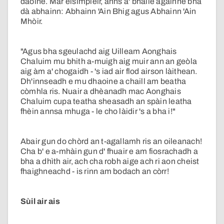
daoine. Mar eisimpleir, anns a' bhaile againne bha
dà abhainn: Abhainn 'Ain Bhig agus Abhainn 'Ain
Mhòir.
"Agus bha sgeulachd aig Uilleam Aonghais
Chaluim mu bhith a-muigh aig muir ann an geòla
aig àm a' chogaidh - 's iad air flod airson làithean.
Dh'innseadh e mu dhaoine a chaill am beatha
còmhla ris. Nuair a dhèanadh mac Aonghais
Chaluim cupa teatha sheasadh an spàin leatha
fhèin annsa mhuga - le cho làidir 's a bha i!"
Abair gun do chòrd an t-agallamh ris an oileanach!
Cha b' e a-mhàin gun d' fhuair e am fiosrachadh a
bha a dhìth air, ach cha robh aige ach ri aon cheist
fhaighneachd - is rinn am bodach an còrr!
Sùil air ais