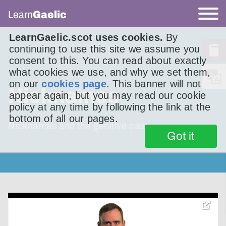
Learn
Gaelic
LearnGaelic.scot uses cookies.
By
continuing to use this site we assume you
consent to this. You can read about exactly
what cookies we use, and why we set them,
on our
cookies page
. This banner will not
Nicknames
appear again, but you may read our cookie
policy at any time by following the link at the
bottom of all our pages.
Nicknames and the genitive case.
Got it
toggle
pop-
over