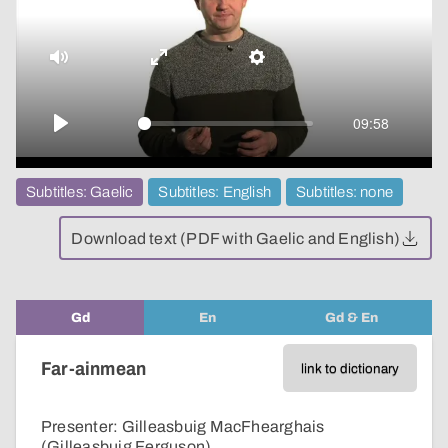
video
Mute
Enter
Settings
fullscreen
09:58
Play
Subtitles: Gaelic
Subtitles: English
Subtitles: none
Download text (PDF with Gaelic and English)
Gd
En
Gd & En
Far-ainmean
link to dictionary
Presenter: Gilleasbuig MacFhearghais
(Gilleasbuig Ferguson)