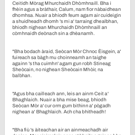
Ceitidh Mòrag Mhurchaidh Dhòmhnaill. Bha i
fhèin agus a bràthair, Calum, nam fìor nàbaidhean
dhomhsa. Nuair a bhiodh feum agam air cuideigin
a shuidheadh dhomh 's mi a' tarraing dhealbhan,
bhiodh nighean Mhurchaidh Dhòmhnaill an
còmhnaidh deònach sin a dhèanamh.
"Bha bodach àraid, Seòcan Mòr Chnoc Èisgein, a'
fuireach sa bàgh mu choinneamh an taighe
againn 's tha cuimhn' agam gun robh Stineag
Sheòcain, no nighean Sheòcain Mhòir, na
balbhan.
"Agus bha cailleach ann, leis an ainm Ceit a'
Bhaghlaich. Nuair a bha mise beag, bhiodh
Seòcan Mòr a' cur orm gum bithinn a' pògadh
nighean a' Bhaghlaich. Ach cha bhitheadh!
"Bha fiù 's àiteachan air an ainmeachadh air