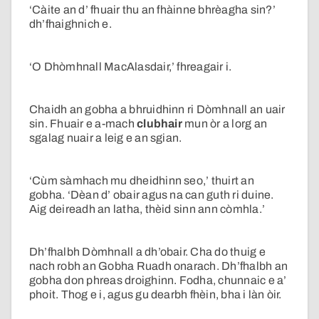
‘Càite an d’ fhuair thu an fhàinne bhrèagha sin?’
dh’fhaighnich e.
‘O Dhòmhnall MacAlasdair,’ fhreagair i.
Chaidh an gobha a bhruidhinn ri Dòmhnall an uair
sin. Fhuair e a-mach
clubhair
mun òr a lorg an
sgalag nuair a leig e an sgian.
‘Cùm sàmhach mu dheidhinn seo,’ thuirt an
gobha. ‘Dèan d’ obair agus na can guth ri duine.
Aig deireadh an latha, thèid sinn ann còmhla.’
Dh’fhalbh Dòmhnall a dh’obair. Cha do thuig e
nach robh an Gobha Ruadh onarach. Dh’fhalbh an
gobha don phreas droighinn. Fodha, chunnaic e a’
phoit. Thog e i, agus gu dearbh fhèin, bha i làn òir.