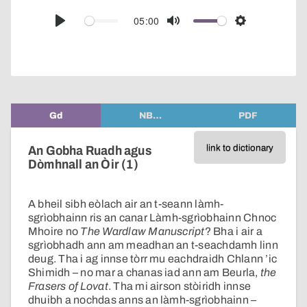
over
audio
05:00
Play
Mute
Settings
player
Gd
NB…
PDF
link to dictionary
An Gobha Ruadh agus
Dòmhnall an Òir (1)
A bheil sibh eòlach air an t-seann làmh-
sgrìobhainn ris an canar Làmh-sgrìobhainn Chnoc
Mhoire no
The Wardlaw Manuscript
? Bha i air a
sgrìobhadh ann am meadhan an t-seachdamh linn
deug. Tha i ag innse tòrr mu eachdraidh Chlann ’ic
Shimidh – no mar a chanas iad ann am Beurla,
the
Frasers of Lovat
. Tha mi airson stòiridh innse
dhuibh a nochdas anns an làmh-sgrìobhainn –