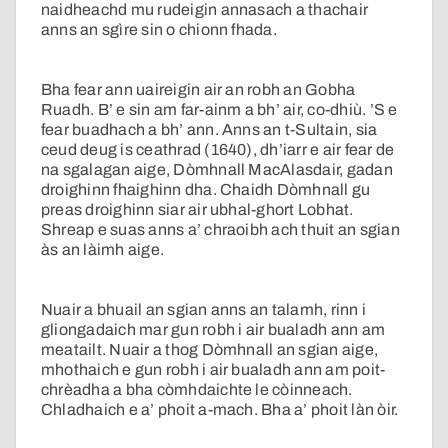
naidheachd mu rudeigin annasach a thachair
anns an sgìre sin o chionn fhada.
Bha fear ann uaireigin air an robh an Gobha
Ruadh. B’ e sin am far-ainm a bh’ air, co-dhiù. ’S e
fear buadhach a bh’ ann. Anns an t-Sultain, sia
ceud deug is ceathrad (1640), dh’iarr e air fear de
na sgalagan aige, Dòmhnall MacAlasdair, gadan
droighinn fhaighinn dha. Chaidh Dòmhnall gu
preas droighinn siar air ubhal-ghort Lobhat.
Shreap e suas anns a’ chraoibh ach thuit an sgian
às an làimh aige.
Nuair a bhuail an sgian anns an talamh, rinn i
gliongadaich mar gun robh i air bualadh ann am
meatailt. Nuair a thog Dòmhnall an sgian aige,
mhothaich e gun robh i air bualadh ann am poit-
chrèadha a bha còmhdaichte le còinneach.
Chladhaich e a’ phoit a-mach. Bha a’ phoit làn òir.