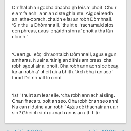
Dh’fhalbh an gobha dhachaigh leis a’ phoit. Chuir
e am falach i ann an ciste ghlaiste. Aig deireadh
an latha-obrach, chaidh e far an robh Dòmhnall.
‘Sin thu, a Dhòmhnaill,’ thuirt e, ‘rachamaid sìos
don phreas, agus lorgaidh sinn a’ phoit a tha làn
ulaidh.’
‘Ceart gu leòr,’ dh’aontaich Dòmhnall, agus e gun
amharas. Nuair a ràinig an dithis am preas, cha
robh sgeul air a’ phoit. Cha robh ann ach sloc beag
far an robh a’ phoit air a bhith. ‘Ach bha i an seo,’
thuirt Dòmhnall le cinnt.
‘Ist,’ thuirt am fear eile, ‘cha robh ann ach aisling.
Chan fhaca tu poit an seo. Cha robh òr an seo ann!
Na can ri duine gun robh.’ Agus dè thachair an uair
sin? Gheibh sibh a-mach anns an ath Litir.