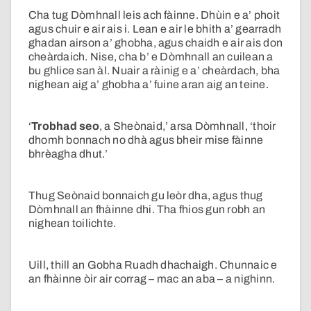
Cha tug Dòmhnall leis ach fàinne. Dhùin e a’ phoit
agus chuir e air ais i. Lean e air le bhith a’ gearradh
ghadan airson a’ ghobha, agus chaidh e air ais don
cheàrdaich. Nise, cha b’ e Dòmhnall an cuilean a
bu ghlice san àl. Nuair a ràinig e a’ cheàrdach, bha
nighean aig a’ ghobha a’ fuine aran aig an teine.
‘
Trobhad seo
, a Sheònaid,’ arsa Dòmhnall, ‘thoir
dhomh bonnach no dhà agus bheir mise fàinne
bhrèagha dhut.’
Thug Seònaid bonnaich gu leòr dha, agus thug
Dòmhnall an fhàinne dhi. Tha fhios gun robh an
nighean toilichte.
Uill, thill an Gobha Ruadh dhachaigh. Chunnaic e
an fhàinne òir air corrag – mac an aba – a nighinn.