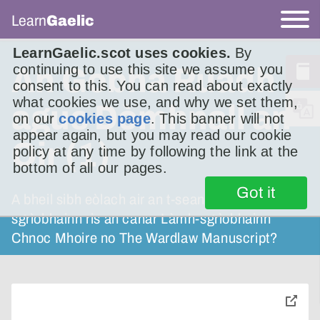
Learn
Gaelic
LearnGaelic.scot uses cookies.
By
continuing to use this site we assume you
An Gobha Ruadh
consent to this. You can read about exactly
what cookies we use, and why we set them,
agus Dòmhnall an
on our
cookies page
. This banner will not
appear again, but you may read our cookie
Òir (1)
policy at any time by following the link at the
bottom of all our pages.
Got it
A bheil sibh eòlach air an t-seann làmh-
sgrìobhainn ris an canar Làmh-sgrìobhainn
Chnoc Mhoire no The Wardlaw Manuscript?
toggle
pop-