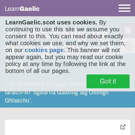
Learn
Gaelic
LearnGaelic.scot uses cookies.
By
continuing to use this site we assume you
A’ Ghàidhlig aig
consent to this. You can read about exactly
what cookies we use, and why we set them,
Oilthigh Ghlaschu
on our
cookies page
. This banner will not
appear again, but you may read our cookie
(4)
policy at any time by following the link at the
bottom of all our pages.
Got it
Tha mi fhathast a’ togail chriomagan às an
làraich-lìn ‘Sgeul na Gàidhlig aig Oilthigh
Ghlaschu’.
toggle
pop-