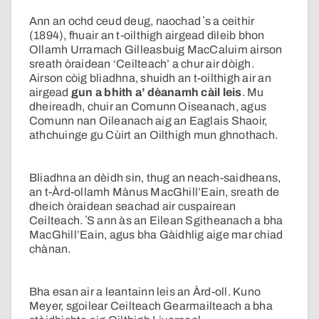
Ann an ochd ceud deug, naochad ʼs a ceithir
(1894), fhuair an t-oilthigh airgead dìleib bhon
Ollamh Urramach Gilleasbuig MacCaluim airson
sreath òraidean ‘Ceilteach’ a chur air dòigh.
Airson còig bliadhna, shuidh an t-oilthigh air an
airgead
gun a bhith a’ dèanamh càil leis
. Mu
dheireadh, chuir an Comunn Oiseanach, agus
Comunn nan Oileanach aig an Eaglais Shaoir,
athchuinge gu Cùirt an Oilthigh mun ghnothach.
Bliadhna an dèidh sin, thug an neach-saidheans,
an t-Àrd-ollamh Mànus MacGhill’Eain, sreath de
dheich òraidean seachad air cuspairean
Ceilteach. ʼS ann às an Eilean Sgitheanach a bha
MacGhill’Eain, agus bha Gàidhlig aige mar chiad
chànan.
Bha esan air a leantainn leis an Àrd-oll. Kuno
Meyer, sgoilear Ceilteach Gearmailteach a bha