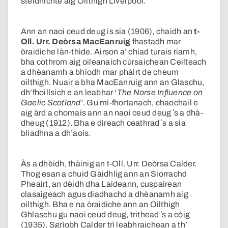
stèidhichte aig Oilthigh Liverpool.
Ann an naoi ceud deug is sia (1906), chaidh an
t-
Oll. Urr. Deòrsa MacEanruig
fhastadh mar
òraidiche làn-thìde. Airson a’ chiad turais riamh,
bha cothrom aig oileanaich cùrsaichean Ceilteach
a dhèanamh a bhiodh mar phàirt de cheum
oilthigh. Nuair a bha MacEanruig ann an Glaschu,
dh’fhoillsich e an leabhar ‘
The Norse Influence on
Gaelic Scotland’
. Gu mì-fhortanach, chaochail e
aig àrd a chomais ann an naoi ceud deug ʼs a dhà-
dheug (1912). Bha e dìreach ceathrad ʼs a sia
bliadhna a dh’aois.
Às a dhèidh, thàinig an t-Oll. Urr. Deòrsa Calder.
Thog esan a chuid Gàidhlig ann an Siorrachd
Pheairt, an dèidh dha Laideann, cuspairean
clasaigeach agus diadhachd a dhèanamh aig
oilthigh. Bha e na òraidiche ann an Oilthigh
Ghlaschu gu naoi ceud deug, trithead ʼs a còig
(1935). Sgrìobh Calder trì leabhraichean a th’