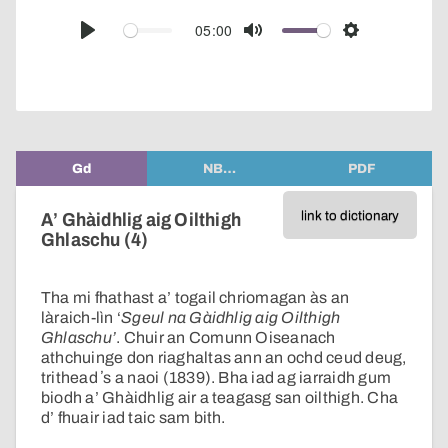
over
audio
05:00
Play
Mute
Settings
player
Gd
NB…
PDF
link to dictionary
A’ Ghàidhlig aig Oilthigh
Ghlaschu (4)
Tha mi fhathast a’ togail chriomagan às an
làraich-lìn ‘
Sgeul na Gàidhlig aig Oilthigh
Ghlaschu’
. Chuir an Comunn Oiseanach
athchuinge don riaghaltas ann an ochd ceud deug,
trithead ʼs a naoi (1839). Bha iad ag iarraidh gum
biodh a’ Ghàidhlig air a teagasg san oilthigh. Cha
d’ fhuair iad taic sam bith.