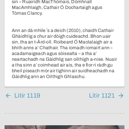
sin – Ruairidh MacThòmais, Dòmhnall
MacAmhlaigh, Cathair Ó Dochartaigh agus
Tòmas Clancy.
Ann an dà mhìle ʼs a deich (2010), chaidh Cathair
Ghàidhlig a chur air dòigh cuideachd. Bhon uair
sin, tha an t-Àrd-oll. Roibeard Ó Maolalaigh air a
bhith anns a’ Chathair. Tha iomadh iomairt ann –
acadamaigeach agus sòisealta – a tha a’
neartachadh na Gàidhlig san oilthigh a-nise. Nuair
a tha sinn a’ coimhead air ais, tha e fìor ri ràdh gu
bheil piseach mòr air tighinn air suidheachadh na
Gàidhlig ann an Oilthigh Ghlaschu.
Litir 1119
Litir 1121