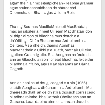
agam fhèin air mo sgeilpichean – leabhar gràmair
agus cruinneachaidhean de bhàrdachd
Dhonnchaidh Bhàin agus Uilleim Rois.
Thàinig Seumas MacIlleMhìcheil MacBhàtair,
mac an sgoileir ainmeil Uilleam MacBhàtair, don
oilthigh airson trì bliadhna mus deach e a
dh’Oilthigh Dhùn Èideann mar Àrd-ollamh na
Ceilteis. Às a dhèidh, thàinig Aonghas
MacMhathain à Uibhist a Tuath, bràthair Uilleim,
sgoilear Gàidhlig eile. Bha Aonghas na òraidiche
ann an Glaschu airson fichead bliadhna, le ceithir
bliadhna air falbh, agus e an sàs anns an Dàrna
Cogadh.
Ann an naoi ceud deug, caogad ʼs a sia (1956)
chaidh Aonghas a dhèanamh na Àrd-ollamh. Mu
dheireadh thall, an dèidh strì a thòisich còrr is ceud
bliadhna roimhe, bha Cathair Cheilteach ann an
Glaschu. Lean daoine ainmeil anns an dreuchd