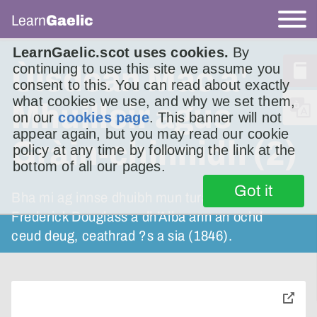
Learn
Gaelic
LearnGaelic.scot uses cookies.
By
continuing to use this site we assume you
Ùisdean Mac a'
consent to this. You can read about exactly
what cookies we use, and why we set them,
Mhuilleir agus
on our
cookies page
. This banner will not
appear again, but you may read our cookie
Gràin-chinnidh (2)
policy at any time by following the link at the
bottom of all our pages.
Got it
Bha mi ag innse dhuibh mun turas aig
Frederick Douglass a dh’Alba ann an ochd
ceud deug, ceathrad ?s a sia (1846).
toggle
pop-