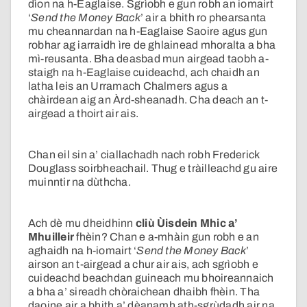
dìon na h-Eaglaise. Sgrìobh e gun robh an iomairt
‘
Send the Money Back
’ air a bhith ro phearsanta
mu cheannardan na h-Eaglaise Saoire agus gun
robhar ag iarraidh ìre de ghlainead mhoralta a bha
mì-reusanta. Bha deasbad mun airgead taobh a-
staigh na h-Eaglaise cuideachd, ach chaidh an
latha leis an Urramach Chalmers agus a
chàirdean aig an Àrd-sheanadh. Cha deach an t-
airgead a thoirt air ais.
Chan eil sin a’ ciallachadh nach robh Frederick
Douglass soirbheachail. Thug e tràilleachd gu aire
muinntir na dùthcha.
Ach dè mu dheidhinn
cliù Ùisdein Mhic a’
Mhuilleir
fhèin? Chan e a-mhàin gun robh e an
aghaidh na h-iomairt ‘
Send the Money Back
’
airson an t-airgead a chur air ais, ach sgrìobh e
cuideachd beachdan guineach mu bhoireannaich
a bha a’ sireadh chòraichean dhaibh fhèin. Tha
daoine air a bhith a’ dèanamh ath-sgrùdadh air na