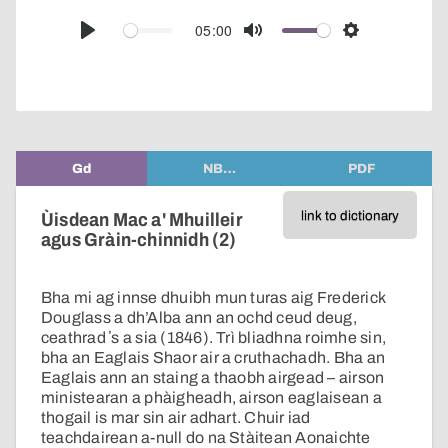
over
audio
05:00
Play
Mute
Settings
player
Gd
NB…
PDF
link to dictionary
Ùisdean Mac a' Mhuilleir
agus Gràin-chinnidh (2)
Bha mi ag innse dhuibh mun turas aig Frederick
Douglass a dh’Alba ann an ochd ceud deug,
ceathrad ʼs a sia (1846). Trì bliadhna roimhe sin,
bha an Eaglais Shaor air a cruthachadh. Bha an
Eaglais ann an staing a thaobh airgead – airson
ministearan a phàigheadh, airson eaglaisean a
thogail is mar sin air adhart. Chuir iad
teachdairean a-null do na Stàitean Aonaichte