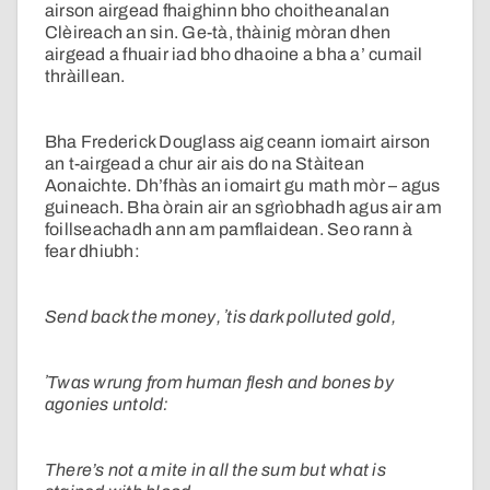
airson airgead fhaighinn bho choitheanalan
Clèireach an sin. Ge-tà, thàinig mòran dhen
airgead a fhuair iad bho dhaoine a bha a’ cumail
thràillean.
Bha Frederick Douglass aig ceann iomairt airson
an t-airgead a chur air ais do na Stàitean
Aonaichte. Dh’fhàs an iomairt gu math mòr – agus
guineach. Bha òrain air an sgrìobhadh agus air am
foillseachadh ann am pamflaidean. Seo rann à
fear dhiubh:
Send back the money, ʼtis dark polluted gold,
ʼTwas wrung from human flesh and bones by
agonies untold:
There’s not a mite in all the sum but what is