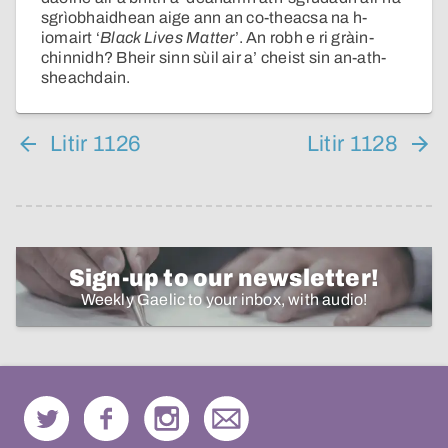
sgrìobhaidhean aige ann an co-theacsa na h-
iomairt ‘
Black Lives Matter
’. An robh e ri gràin-
chinnidh? Bheir sinn sùil air a’ cheist sin an-ath-
sheachdain.
Litir 1126
Litir 1128
Sign-up to our newsletter!
Weekly Gaelic to your inbox, with audio!