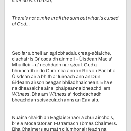
stained with blood,
There’s not a mite in all the sum but what is cursed
of God…
Seo far a bheil an sgrìobhadair, creag-eòlaiche,
clachair is Crìosdaidh ainmeil – Ùisdean Mac a’
Mhuilleir – a’ nochdadh nar sgeul. Ged a
bhuineadh e do Chromba ann an Ros an Ear, bha
Ùisdean air a bhith a’ fuireach ann an Dùn
Èideann airson beagan bhliadhnaichean. Bha e
na dheasaiche air a’ phàipear-naidheachd, am
Witnes
s. Bha am
Witness
a’ riochdachadh
bheachdan soisgeulach anns an Eaglais.
Nuair a chaidh an Eaglais Shaor a chur air chois,
b’ e a Modaràtor an t-Urramach Tòmas Chalmers.
Bha Chalmers gu math cliùmhor air feadh na