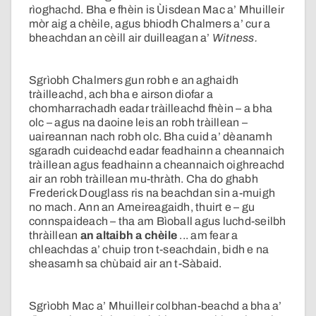
rìoghachd. Bha e fhèin is Ùisdean Mac a’ Mhuilleir
mòr aig a chèile, agus bhiodh Chalmers a’ cur a
bheachdan an cèill air duilleagan a’
Witness.
Sgrìobh Chalmers gun robh e an aghaidh
tràilleachd, ach bha e airson diofar a
chomharrachadh eadar tràilleachd fhèin – a bha
olc – agus na daoine leis an robh tràillean –
uaireannan nach robh olc. Bha cuid a’ dèanamh
sgaradh cuideachd eadar feadhainn a cheannaich
tràillean agus feadhainn a cheannaich oighreachd
air an robh tràillean mu-thràth. Cha do ghabh
Frederick Douglass ris na beachdan sin a-muigh
no mach. Ann an Ameireagaidh, thuirt e – gu
connspaideach – tha am Bìoball agus luchd-seilbh
thràillean
an altaibh a chèile
... am fear a
chleachdas a’ chuip tron t-seachdain, bidh e na
sheasamh sa chùbaid air an t-Sàbaid.
Sgrìobh Mac a’ Mhuilleir colbhan-beachd a bha a’