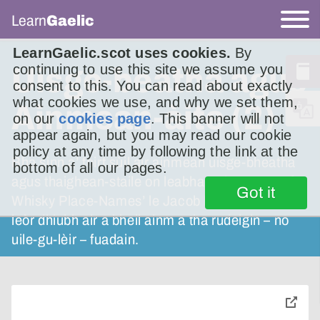
Learn
Gaelic
LearnGaelic.scot uses cookies.
By
continuing to use this site we assume you
Uisge-beatha agus
consent to this. You can read about exactly
what cookies we use, and why we set them,
Ainmean-àite (2)
on our
cookies page
. This banner will not
appear again, but you may read our cookie
policy at any time by following the link at the
Bha sinn a’ toirt sùil air ainmean uisge-bheatha
bottom of all our pages.
agus thaighean-staile on leabhar ‘The A to Z of
Got it
Whisky Place-Names’ le Jacob King. Tha gu
leòr dhiubh air a bheil ainm a tha rudeigin – no
uile-gu-lèir – fuadain.
toggle
pop-