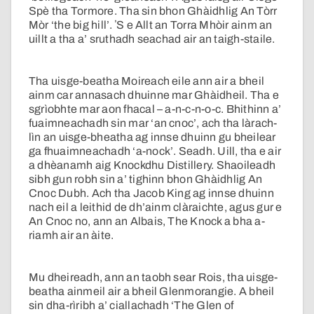
Spè tha Tormore. Tha sin bhon Ghàidhlig An Tòrr
Mòr ‘the big hill’. ʼS e Allt an Torra Mhòir ainm an
uillt a tha a’ sruthadh seachad air an taigh-staile.
Tha uisge-beatha Moireach eile ann air a bheil
ainm car annasach dhuinne mar Ghàidheil. Tha e
sgrìobhte mar aon fhacal – a-n-c-n-o-c. Bhithinn a’
fuaimneachadh sin mar ‘an cnoc’, ach tha làrach-
lìn an uisge-bheatha ag innse dhuinn gu bheilear
ga fhuaimneachadh ‘a-nock’. Seadh. Uill, tha e air
a dhèanamh aig Knockdhu Distillery. Shaoileadh
sibh gun robh sin a’ tighinn bhon Ghàidhlig An
Cnoc Dubh. Ach tha Jacob King ag innse dhuinn
nach eil a leithid de dh’ainm clàraichte, agus gur e
An Cnoc no, ann an Albais, The Knock a bha a-
riamh air an àite.
Mu dheireadh, ann an taobh sear Rois, tha uisge-
beatha ainmeil air a bheil Glenmorangie. A bheil
sin dha-rìribh a’ ciallachadh ‘The Glen of