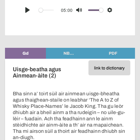
over
audio
05:00
Play
Mute
Settings
player
Gd
NB…
PDF
link to dictionary
Uisge-beatha agus
Ainmean-àite (2)
Bha sinn a’ toirt sùil air ainmean uisge-bheatha
agus thaighean-staile on leabhar ‘The A to Z of
Whisky Place-Names’ le Jacob King. Tha gu leòr
dhiubh air a bheil ainm a tha rudeigin – no uile-gu-
lèir – fuadain. Ach tha feadhainn ann le ainm
stèidhichte air ainm-àite a th’ air na mapaichean.
Tha mi airson sùil a thoirt air feadhainn dhiubh sin
an-diugh.