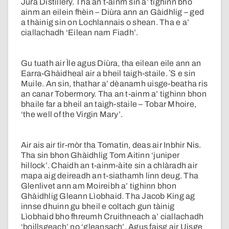
Jura Distillery. Tha an t-ainm sin a’ tighinn bho
ainm an eilein fhèin – Diùra ann an Gàidhlig – ged
a thàinig sin on Lochlannais o shean. Tha e a’
ciallachadh ‘Eilean nam Fiadh’.
Gu tuath air Ìle agus Diùra, tha eilean eile ann an
Earra-Ghàidheal air a bheil taigh-staile. ʼS e sin
Muile. An sin, thathar a’ dèanamh uisge-beatha ris
an canar Tobermory. Tha an t-ainm a’ tighinn bhon
bhaile far a bheil an taigh-staile – Tobar Mhoire,
‘the well of the Virgin Mary’.
Air ais air tìr-mòr tha Tomatin, deas air Inbhir Nis.
Tha sin bhon Ghàidhlig Tom Aitinn ‘juniper
hillock’. Chaidh an t-ainm-àite sin a chlàradh air
mapa aig deireadh an t-siathamh linn deug. Tha
Glenlivet ann am Moireibh a’ tighinn bhon
Ghàidhlig Gleann Lìobhaid. Tha Jacob King ag
innse dhuinn gu bheil e coltach gun tàinig
Lìobhaid bho fhreumh Cruithneach a’ ciallachadh
‘boillsgeach’ no ‘gleansach’. Agus faisg air Uisge