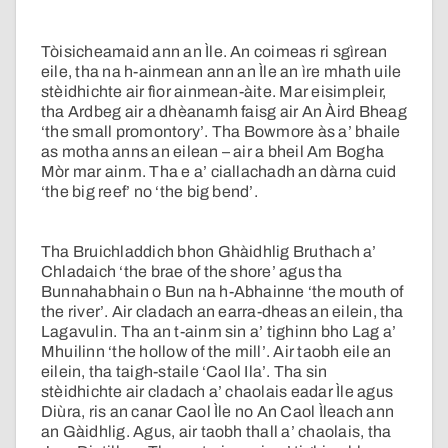
Tòisicheamaid ann an Ìle. An coimeas ri sgìrean
eile, tha na h-ainmean ann an Ìle an ìre mhath uile
stèidhichte air fìor ainmean-àite. Mar eisimpleir,
tha Ardbeg air a dhèanamh faisg air An Àird Bheag
‘the small promontory’. Tha Bowmore às a’ bhaile
as motha anns an eilean – air a bheil Am Bogha
Mòr mar ainm. Tha e a’ ciallachadh an dàrna cuid
‘the big reef’ no ‘the big bend’.
Tha Bruichladdich bhon Ghàidhlig Bruthach a’
Chladaich ‘the brae of the shore’ agus tha
Bunnahabhain o Bun na h-Abhainne ‘the mouth of
the river’. Air cladach an earra-dheas an eilein, tha
Lagavulin. Tha an t-ainm sin a’ tighinn bho Lag a’
Mhuilinn ‘the hollow of the mill’. Air taobh eile an
eilein, tha taigh-staile ‘Caol Ila’. Tha sin
stèidhichte air cladach a’ chaolais eadar Ìle agus
Diùra, ris an canar Caol Ìle no An Caol Ìleach ann
an Gàidhlig. Agus, air taobh thall a’ chaolais, tha