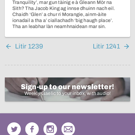
Tranquility’, mar gun tàinig e à Gleann Mòr na
Sìth? Tha Jacob King ag innse dhuinn nach eil.
Chaidh ‘Glen’ a chur ri Morangie, ainm-àite
ionadail a tha a’ ciallachadh ‘big haugh place’.
Tha an leabhar làn neamhnaidean mar sin.
Litir 1239
Litir 1241
Sign-up to our newsletter!
Weekly Gaelic to your inbox, with audio!