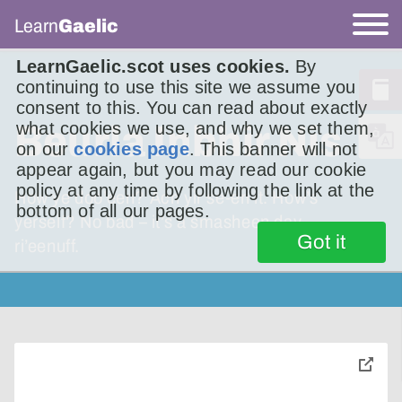
Learn
Gaelic
LearnGaelic.scot uses cookies.
By
continuing to use this site we assume you
consent to this. You can read about exactly
Beurla Inbhir Nis
what cookies we use, and why we set them,
on our
cookies page
. This banner will not
appear again, but you may read our cookie
policy at any time by following the link at the
How ye doo’een? Ach yir se-en it. How’s
bottom of all our pages.
yerself? No bad – it’s a smasheen day,
Got it
ri’eenuff.
toggle
pop-
over