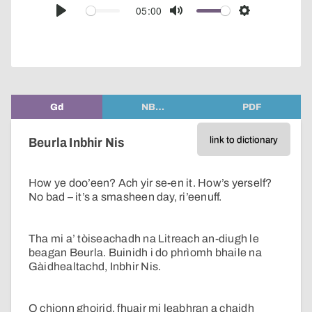
audio
05:00
Play
Mute
Settings
player
Gd
NB…
PDF
link to dictionary
Beurla Inbhir Nis
How ye doo’een? Ach yir se-en it. How’s yerself?
No bad – it’s a smasheen day, ri’eenuff.
Tha mi a’ tòiseachadh na Litreach an-diugh le
beagan Beurla. Buinidh i do phrìomh bhaile na
Gàidhealtachd, Inbhir Nis.
O chionn ghoirid, fhuair mi leabhran a chaidh