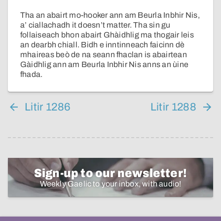
Tha an abairt mo-hooker ann am Beurla Inbhir Nis,
a’ ciallachadh it doesn’t matter. Tha sin gu
follaiseach bhon abairt Ghàidhlig ma thogair leis
an dearbh chiall. Bidh e inntinneach faicinn dè
mhaireas beò de na seann fhaclan is abairtean
Gàidhlig ann am Beurla Inbhir Nis anns an ùine
fhada.
Litir 1286
Litir 1288
Sign-up to our newsletter!
Weekly Gaelic to your inbox, with audio!