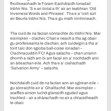
fhoillseachadh le Fòram Eachdraidh Ionadail
Inbhir Nis. ’S e an tiotal a th’ air an leabhran ‘Old
Inverness Words and Phrases’. Tha e a’ toirt sùil
air Beurla Inbhir Nis. Tha e gu math inntinneach.
Tha cuid de na faclan sònraichte do Inbhir Nis. Mar
eisimpleir – clacher. Chan e neach a tha ag obair
gu proifeiseanta le clachan, ach cuideigin a tha a’
toirt taic don sgioba ball-coise ionadail –
Clachnacuddin FC! Agus salachs – chan urrainn
dhomh a ràdh am bi am facal sin a’ nochdadh ann
an àiteachan eile. Ach tha e a’ ciallachadh
‘Salvation Army’ – salachs.
Nochdaidh cuid de na faclan ann an sgìrean eile –
gu sònraichte air a’ Ghalltachd. Mar eisimpleir –
scaffies airson luchd-glanaidh sgudail agus
trachled – air a shàrachadh no air a chlaoidheadh
le obair.