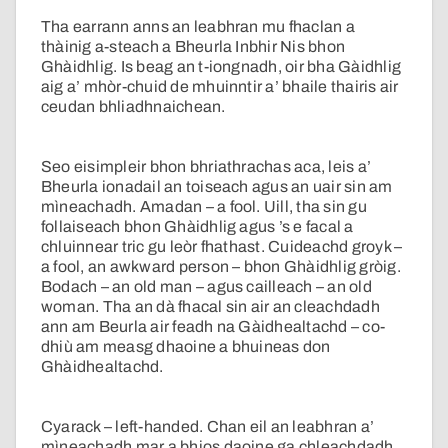
Tha earrann anns an leabhran mu fhaclan a
thàinig a-steach a Bheurla Inbhir Nis bhon
Ghàidhlig. Is beag an t-iongnadh, oir bha Gàidhlig
aig a’ mhòr-chuid de mhuinntir a’ bhaile thairis air
ceudan bhliadhnaichean.
Seo eisimpleir bhon bhriathrachas aca, leis a’
Bheurla ionadail an toiseach agus an uair sin am
mìneachadh. Amadan – a fool. Uill, tha sin gu
follaiseach bhon Ghàidhlig agus ’s e facal a
chluinnear tric gu leòr fhathast. Cuideachd groyk –
a fool, an awkward person – bhon Ghàidhlig gròig.
Bodach – an old man – agus cailleach – an old
woman. Tha an dà fhacal sin air an cleachdadh
ann am Beurla air feadh na Gàidhealtachd – co-
dhiù am measg dhaoine a bhuineas don
Ghàidhealtachd.
Cyarack – left-handed. Chan eil an leabhran a’
mìneachadh mar a bhios daoine ga chleachdadh.