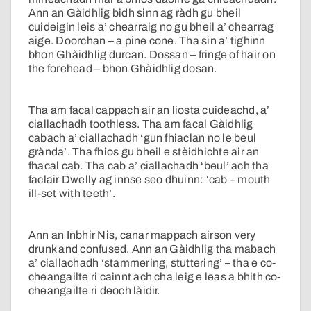
Ann an Gàidhlig bidh sinn ag ràdh gu bheil
cuideigin leis a’ chearraig no gu bheil a’ chearrag
aige. Doorchan – a pine cone. Tha sin a’ tighinn
bhon Ghàidhlig durcan. Dossan – fringe of hair on
the forehead – bhon Ghàidhlig dosan.
Tha am facal cappach air an liosta cuideachd, a’
ciallachadh toothless. Tha am facal Gàidhlig
cabach a’ ciallachadh ‘gun fhiaclan no le beul
grànda’. Tha fhios gu bheil e stèidhichte air an
fhacal cab. Tha cab a’ ciallachadh ‘beul’ ach tha
faclair Dwelly ag innse seo dhuinn: ‘cab – mouth
ill-set with teeth’.
Ann an Inbhir Nis, canar mappach airson very
drunk and confused. Ann an Gàidhlig tha mabach
a’ ciallachadh ‘stammering, stuttering’ – tha e co-
cheangailte ri cainnt ach cha leig e leas a bhith co-
cheangailte ri deoch làidir.