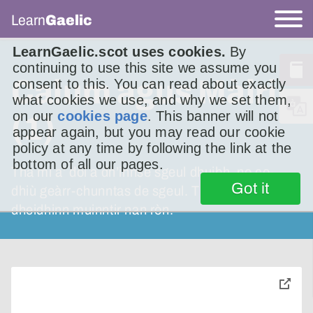
Learn
Gaelic
LearnGaelic.scot uses cookies.
By
continuing to use this site we assume you
Calum agus Màiri
consent to this. You can read about exactly
what cookies we use, and why we set them,
on our
cookies page
. This banner will not
(1)
appear again, but you may read our cookie
policy at any time by following the link at the
bottom of all our pages.
Tha mi a’ dol a dh’innse sgeul dhuibh, no co-
Got it
dhiù geàrr-chunntas de sgeul. Tha e mu
dheidhinn muinntir nan ròn.
toggle
pop-
over