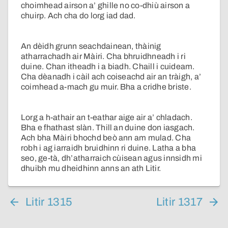
choimhead airson a’ ghille no co-dhiù airson a
chuirp. Ach cha do lorg iad dad.
An dèidh grunn seachdainean, thàinig
atharrachadh air Màiri. Cha bhruidhneadh i ri
duine. Chan itheadh i a biadh. Chaill i cuideam.
Cha dèanadh i càil ach coiseachd air an tràigh, a’
coimhead a-mach gu muir. Bha a cridhe briste.
Lorg a h-athair an t-eathar aige air a’ chladach.
Bha e fhathast slàn. Thill an duine don iasgach.
Ach bha Màiri bhochd beò ann am mulad. Cha
robh i ag iarraidh bruidhinn ri duine. Latha a bha
seo, ge-tà, dh’atharraich cùisean agus innsidh mi
dhuibh mu dheidhinn anns an ath Litir.
Litir 1315
Litir 1317