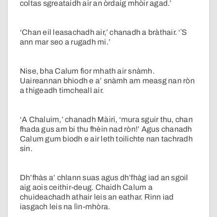
coltas sgreataidh air an òrdaig mhòir agad.’
‘Chan eil leasachadh air,’ chanadh a bràthair. ‘ʼS
ann mar seo a rugadh mi.’
Nise, bha Calum fìor mhath air snàmh.
Uaireannan bhiodh e a’ snàmh am measg nan ròn
a thigeadh timcheall air.
‘A Chaluim,’ chanadh Màiri, ‘mura sguir thu, chan
fhada gus am bi thu fhèin nad ròn!’ Agus chanadh
Calum gum biodh e air leth toilichte nan tachradh
sin.
Dh’fhàs a’ chlann suas agus dh’fhàg iad an sgoil
aig aois ceithir-deug. Chaidh Calum a
chuideachadh athair leis an eathar. Rinn iad
iasgach leis na lìn-mhòra.