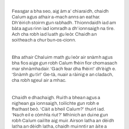
Feasgar a bha seo, aig àm a’ chiaraidh, chaidh
Calum agus athair a-mach anns an eathar.
Dh’èirich stoirm gun rabhadh. Thionndaidh iad am
bàta agus rinn iad iomradh a dh’ionnsaigh na tìre.
Ach cha robh iad luath gu leòr. Chaidh an
soitheach a chur bun-os-cionn.
Bha athair Chaluim math gu leòr air snàmh agus
bha fios aige gun robh Calum fhèin fìor chomasach
mar shnàmhadair. ‘Gach fear dha fhèin!’ dh’èigh e.
‘Snàmh gu tìr!’ Ge-tà, nuair a ràinig e an cladach,
cha robh sgeul air a mhac.
Chaidh e dhachaigh. Ruith a bhean agus a
nighean ga ionnsaigh, toilichte gun robh e
fhathast beò. ‘Càit a bheil Calum?’ thuirt iad.
‘Nach eil e còmhla riut?’ Mhìnich an duine gun
robh Calum caillte aig muir. Airson latha an dèidh
latha an dèidh latha, chaidh muinntir an àite a