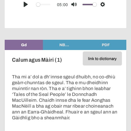
audio
05:00
Play
Mute
Settings
player
Gd
NB…
PDF
link to dictionary
Calum agus Màiri (1)
Tha mi a’ dol a dh’innse sgeul dhuibh, no co-dhiù
geàrr-chunntas de sgeul. Tha e mu dheidhinn
muinntir nan ròn. Tha e a’ tighinn bhon leabhar
‘Tales of the Seal People’ le Donnchadh
MacUilleim. Chaidh innse dha le fear Aonghas
MacNèill a bha ag obair mar ribear choineanach
ann an Earra-Ghàidheal. Fhuair e an sgeul ann an
Gàidhlig bho a sheanmhair.