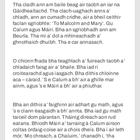
Tha cladh ann am baile beag air taobh an iar na
Gàidhealtachd. Tha clach-uaghach anns a’
chladh, ann an cumadh cridhe, air a bheil ceithir
faclan sgrìobhte: ‘To Malcolm and Mary’. Gu
Calum agus Màiri. Bha an sgrìobhadh ann am
Beurla. Tha mi a’ dol a mhìneachadh a’
ghnothaich dhuibh. Tha e car annasach.
O chionn fhada bha teaghlach a’ fuireach taobh a’
chladaich faisg air a’ bhaile. Bha iad ri
croitearachd agus iasgach. Bha dithis chloinne
aca – càraid. ’S e Calum a bh’ air a ghille mar
ainm, agus ʼs e Màiri a bh’ air a phiuthar.
Bha an dithis a’ faighinn air adhart gu math, agus
ʼs e clann èasgaidh a bh’ annta. Bha iad gu math
taiceil dom pàrantan. Thàinig dìreach aon rud
eatarra. Bhiodh Màiri a’ tarraing à Calum airson
coltas òrdaig-coise air a chois dheis. Bha i air leth
mòr. ‘Mo chreach, a Chaluim,’ chanadh i, ‘tha