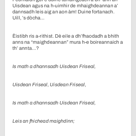
Uisdean agus na h-uimhir de mhaighdeannan a’
dannsadh leis aig an aon àm! Duine fortanach.
Uill, ’s dòcha…
Èistibh ris a-rithist. Dè eile a dh’fhaodadh a bhith
anns na “maighdeannan” mura h-e boireannaich a
th’ annta…?
Is math a dhannsadh Uisdean Friseal,
Uisdean Friseal, Uisdean Friseal,
Is math a dhannsadh Uisdean Friseal,
Leis an fhichead maighdinn;