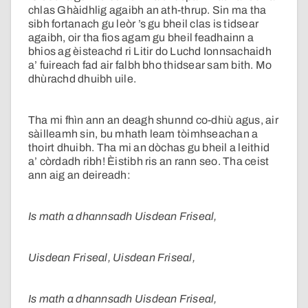
chlas Ghàidhlig agaibh an ath-thrup. Sin ma tha
sibh fortanach gu leòr ’s gu bheil clas is tidsear
agaibh, oir tha fios agam gu bheil feadhainn a
bhios ag èisteachd ri Litir do Luchd Ionnsachaidh
a’ fuireach fad air falbh bho thidsear sam bith. Mo
dhùrachd dhuibh uile.
Tha mi fhìn ann an deagh shunnd co-dhiù agus, air
sàilleamh sin, bu mhath leam tòimhseachan a
thoirt dhuibh. Tha mi an dòchas gu bheil a leithid
a’ còrdadh ribh! Èistibh ris an rann seo. Tha ceist
ann aig an deireadh:
Is math a dhannsadh Uisdean Friseal,
Uisdean Friseal, Uisdean Friseal,
Is math a dhannsadh Uisdean Friseal,