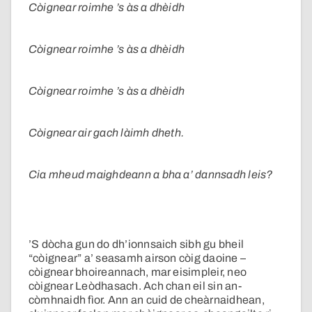
Còignear roimhe ’s às a dhèidh
Còignear roimhe ’s às a dhèidh
Còignear roimhe ’s às a dhèidh
Còignear air gach làimh dheth.
Cia mheud maighdeann a bha a’ dannsadh leis?
’S dòcha gun do dh’ionnsaich sibh gu bheil
“còignear” a’ seasamh airson còig daoine –
còignear bhoireannach, mar eisimpleir, neo
còignear Leòdhasach. Ach chan eil sin an-
còmhnaidh fìor. Ann an cuid de cheàrnaidhean,