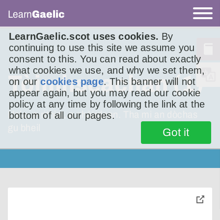
Learn
Gaelic
LearnGaelic.scot uses cookies.
By
continuing to use this site we assume you
consent to this. You can read about exactly
what cookies we use, and why we set them,
Tòimhseachan (1)
on our
cookies page
. This banner will not
appear again, but you may read our cookie
policy at any time by following the link at the
Halo, a-rithist, a chàirdean. Tha mi an dòchas
bottom of all our pages.
gu bheil
Got it
toggle
pop-
over