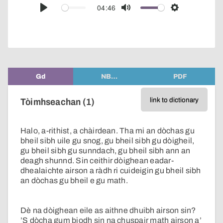
audio
04:46
Play
Mute
Settings
player
Gd
NB…
PDF
link to dictionary
Tòimhseachan (1)
Halo, a-rithist, a chàirdean. Tha mi an dòchas gu
bheil sibh uile gu snog, gu bheil sibh gu dòigheil,
gu bheil sibh gu sunndach, gu bheil sibh ann an
deagh shunnd. Sin ceithir dòighean eadar-
dhealaichte airson a ràdh ri cuideigin gu bheil sibh
an dòchas gu bheil e gu math.
Dè na dòighean eile as aithne dhuibh airson sin?
’S dòcha gum biodh sin na chuspair math airson a’