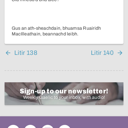
Gus an ath-sheachdain, bhuamsa Ruairidh
MacIlleathain, beannachd leibh.
Litir 138
Litir 140
Sign-up to our newsletter!
Weekly Gaelic to your inbox, with audio!