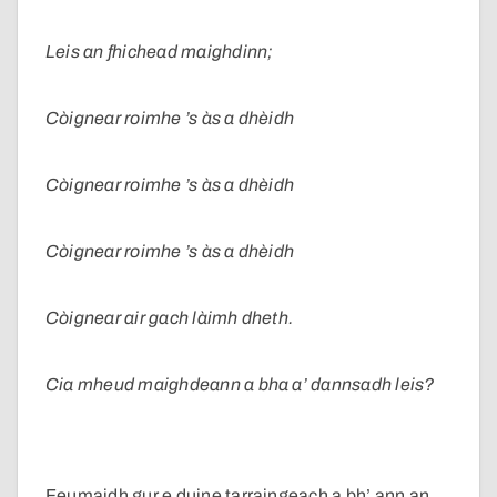
Leis an fhichead maighdinn;
Còignear roimhe ’s às a dhèidh
Còignear roimhe ’s às a dhèidh
Còignear roimhe ’s às a dhèidh
Còignear air gach làimh dheth.
Cia mheud maighdeann a bha a’ dannsadh leis?
Feumaidh gur e duine tarraingeach a bh’ ann an