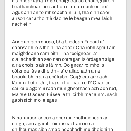
cluinnear faclan mar chòignear co-cheangailte ri
beathaichean no eadhon ri rudan nach eil beò.
Agus ann an tòimhseachain, uill, tha sinn saor
airson car a thoirt à daoine le beagan meallaidh,
nach eil?
Anns an rann shuas, bha Uisdean Friseal a’
dannsadh leis fhèin, na aonar. Cha robh sgeul air
maighdeann sam bith. Tha “còignear” a’
ciallachadh an seo nan corragan is òrdagan aige,
air a chois is air a làimh. Còignear roimhe is
còignear às a dhèidh – a’ ciallachadh air a
bheulaibh is air a chùlaibh. Coignear air gach
làimh dheth. Uill, tha sin fìor, nach eil? Chan eil
càil eile agam ri ràdh mun ghnothach ach aon rud,
Ma ’s e Uisdean Friseal a th’ oirbh mar ainm, nach
gabh sibh mo leisgeul!
Nise, airson crìoch a chur air gnothaichean an-
diugh, seo agaibh tòimhseachan eile a
dh’fheumas sibh smaoineachadh mu dheidhinn