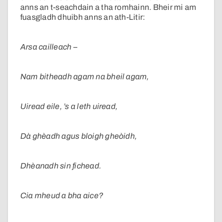
anns an t-seachdain a tha romhainn. Bheir mi am
fuasgladh dhuibh anns an ath-Litir:
Arsa cailleach –
Nam bitheadh agam na bheil agam,
Uiread eile, ’s a leth uiread,
Dà ghèadh agus bloigh gheòidh,
Dhèanadh sin fichead.
Cia mheud a bha aice?