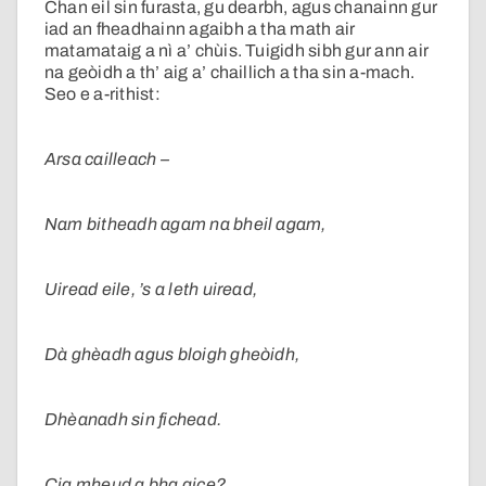
Chan eil sin furasta, gu dearbh, agus chanainn gur
iad an fheadhainn agaibh a tha math air
matamataig a nì a’ chùis. Tuigidh sibh gur ann air
na geòidh a th’ aig a’ chaillich a tha sin a-mach.
Seo e a-rithist:
Arsa cailleach –
Nam bitheadh agam na bheil agam,
Uiread eile, ’s a leth uiread,
Dà ghèadh agus bloigh gheòidh,
Dhèanadh sin fichead.
Cia mheud a bha aice?