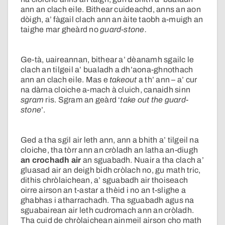
ann an clach eile. Bithear cuideachd, anns an aon
dòigh, a’ fàgail clach ann an àite taobh a-muigh an
taighe mar gheàrd no
guard-stone.
Ge-tà, uaireannan, bithear a’ dèanamh sgailc le
clach an tilgeil a’ bualadh a dh’aona-ghnothach
ann an clach eile. Mas e
takeout
a th’ ann – a’ cur
na dàrna cloiche a-mach à cluich, canaidh sinn
sgram
ris. Sgram an geàrd ‘
take out the guard-
stone
’.
Ged a tha sgil air leth ann, ann a bhith a’ tilgeil na
cloiche, tha tòrr ann an cròladh an latha an-diugh
an crochadh air
an sguabadh. Nuair a tha clach a’
gluasad air an deigh bidh cròlach no, gu math tric,
dithis chròlaichean, a’ sguabadh air thoiseach
oirre airson an t-astar a thèid i no an t-slighe a
ghabhas i atharrachadh. Tha sguabadh agus na
sguabairean air leth cudromach ann an cròladh.
Tha cuid de chròlaichean ainmeil airson cho math