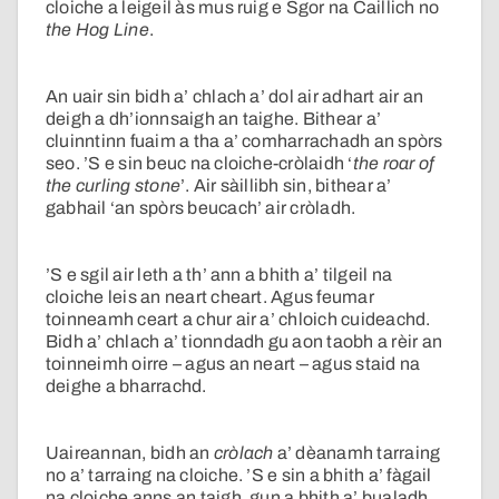
cloiche a leigeil às mus ruig e Sgor na Caillich no
the Hog Line
.
An uair sin bidh a’ chlach a’ dol air adhart air an
deigh a dh’ionnsaigh an taighe. Bithear a’
cluinntinn fuaim a tha a’ comharrachadh an spòrs
seo. ’S e sin beuc na cloiche-cròlaidh ‘
the roar of
the curling stone
’. Air sàillibh sin, bithear a’
gabhail ‘an spòrs beucach’ air cròladh.
’S e sgil air leth a th’ ann a bhith a’ tilgeil na
cloiche leis an neart cheart. Agus feumar
toinneamh ceart a chur air a’ chloich cuideachd.
Bidh a’ chlach a’ tionndadh gu aon taobh a rèir an
toinneimh oirre – agus an neart – agus staid na
deighe a bharrachd.
Uaireannan, bidh an
cròlach
a’ dèanamh tarraing
no a’ tarraing na cloiche. ’S e sin a bhith a’ fàgail
na cloiche anns an taigh, gun a bhith a’ bualadh