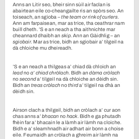
Anns an Litir seo, bheir sinn sùil air faclan is
abairtean eile co-cheangailte ris an spòrs seo. An
toiseach, an sgioba –
the team or rink of curlers
.
Ann am farpaisean, mar as trice, tha ceathrar nam
buill dheth. ’S e an neach a tha aithnichte mar
cheannard dhaibh an
skip.
Ann an Gàidhlig – an
sgiobair.
Mar as trice, bidh an sgiobair a’ tilgeil na
dà chloiche mu dheireadh.
’S e an neach a thilgeas a’ chiad dà chloich an
lead
no
a’ chiad chròlach
. Bidh an
dàrna cròlach
no
second
a’ tilgeil na dà chloiche an dèidh sin.
Bidh an
treas cròlach
no
third
a’ tilgeil na dhà an
dèidh sin.
Airson clach a thilgeil, bidh an cròlach a’ cur aon
chas anns a’
bhacan
no
hack.
Bidh e ga phutadh
fhèin far a’ bhacain le a làmh air làmh na cloiche.
Bidh e a’ sleamhnadh air adhart air bonn a choise
eile. Feumaidh an cròlach a ghreim air làmh na