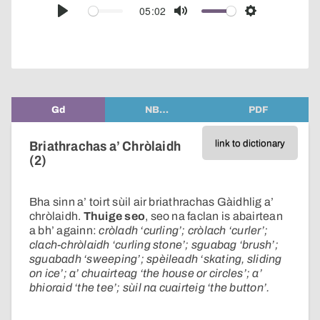
audio
05:02
Play
Mute
Settings
player
Gd
NB…
PDF
link to dictionary
Briathrachas a’ Chròlaidh
(2)
Bha sinn a’ toirt sùil air briathrachas Gàidhlig a’
chròlaidh.
Thuige seo
, seo na faclan is abairtean
a bh’ againn:
cròladh ‘curling’; cròlach ‘curler’;
clach-chròlaidh ‘curling stone’; sguabag ‘brush’;
sguabadh ‘sweeping’; spèileadh ‘skating, sliding
on ice’; a’ chuairteag ‘the house or circles’; a’
bhioraid ‘the tee’; sùil na cuairteig ‘the button’.