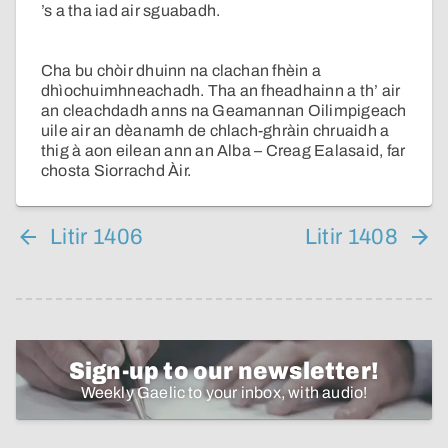
’s a tha iad air sguabadh.
Cha bu chòir dhuinn na clachan fhèin a
dhìochuimhneachadh. Tha an fheadhainn a th’ air
an cleachdadh anns na Geamannan Oilimpigeach
uile air an dèanamh de chlach-ghràin chruaidh a
thig à aon eilean ann an Alba – Creag Ealasaid, far
chosta Siorrachd Àir.
Litir 1406
Litir 1408
Sign-up to our newsletter!
Weekly Gaelic to your inbox, with audio!