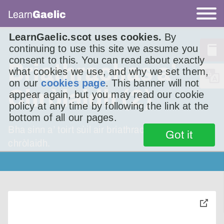
Learn
Gaelic
LearnGaelic.scot uses cookies.
By
continuing to use this site we assume you
consent to this. You can read about exactly
Briathrachas a’
what cookies we use, and why we set them,
on our
cookies page
. This banner will not
Chròlaidh (2)
appear again, but you may read our cookie
policy at any time by following the link at the
bottom of all our pages.
Bha sinn a’ toirt sùil air briathrachas Gàidhlig a’
Got it
chròlaidh.
toggle
pop-
over