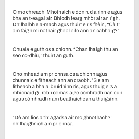
O mo chreach! Mhothaich e don rud a rinn e agus
bha an t-eagal air. Bhiodh fearg mhòr air an rìgh.
Dh’fhalbh e a-mach agus thuirt e ris fhèin, “Càit’
am faigh mi nathair gheal eile ann an cabhaig?”
Chuala e guth os a chionn. “Chan fhaigh thu an
seo co-dhiù,” thuirt an guth.
Choimhead am prionnsa os a chionn agus
chunnaic e fitheach ann an craobh. ’S e am
fitheach a bha a’ bruidhinn ris, agus thuig e ’s a
mhionaid gu robh comas aige còmhradh nan eun
agus còmhradh nam beathaichean a thuigsinn.
“Dè am fios a th’ agadsa air mo ghnothach?”
dh’fhaighnich am prionnsa.