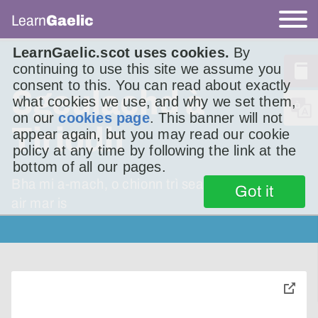
Learn
Gaelic
LearnGaelic.scot uses cookies.
By
continuing to use this site we assume you
consent to this. You can read about exactly
Sgeulachd à
what cookies we use, and why we set them,
on our
cookies page
. This banner will not
Tiriodh
appear again, but you may read our cookie
policy at any time by following the link at the
bottom of all our pages.
Bha mi a-mach, o chionn trì seachdainnean,
Got it
air mar is
toggle
pop-
over