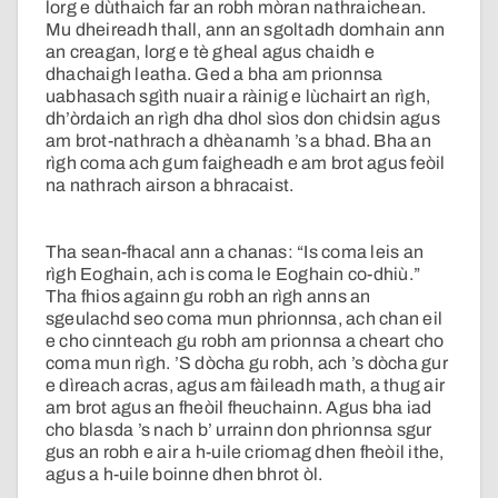
lorg e dùthaich far an robh mòran nathraichean.
Mu dheireadh thall, ann an sgoltadh domhain ann
an creagan, lorg e tè gheal agus chaidh e
dhachaigh leatha. Ged a bha am prionnsa
uabhasach sgìth nuair a ràinig e lùchairt an rìgh,
dh’òrdaich an rìgh dha dhol sìos don chidsin agus
am brot-nathrach a dhèanamh ’s a bhad. Bha an
rìgh coma ach gum faigheadh e am brot agus feòil
na nathrach airson a bhracaist.
Tha sean-fhacal ann a chanas: “Is coma leis an
rìgh Eoghain, ach is coma le Eoghain co-dhiù.”
Tha fhios againn gu robh an rìgh anns an
sgeulachd seo coma mun phrionnsa, ach chan eil
e cho cinnteach gu robh am prionnsa a cheart cho
coma mun rìgh. ’S dòcha gu robh, ach ’s dòcha gur
e dìreach acras, agus am fàileadh math, a thug air
am brot agus an fheòil fheuchainn. Agus bha iad
cho blasda ’s nach b’ urrainn don phrionnsa sgur
gus an robh e air a h-uile criomag dhen fheòil ithe,
agus a h-uile boinne dhen bhrot òl.