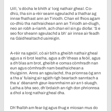
Uill, ’s dòcha le bhith a’ lorg nathair gheal. Co-
dhiù, tha sin a-rèir seann sgeulachd a thathar ag
innse fhathast ann an Tiriodh. Chan eil fhios agam
co-dhiù tha nathraichean ann an Tiriodh an-diugh,
neo an robh a-riamh, ach chan eil sin gu diofar. ’S e
seo fìor sheann sgeulachd a bh’ air innse air feadh
na Gàidhealtachd uaireigin.
A-rèir na sgeòil, cò air bith a gheibh nathair gheal
agus a nì brot leatha, agus a dh’itheas a feòil, agus
a dh’òlas am brot, gheibh e comas còmhradh nan
eun agus còmhradh nam beathaichean a
thuigsinn. Anns an sgeulachd, tha prionnsa òg ann
a tha a’ fulaing air sgàth rìgh beartach sanntach a
tha a’ dèanamh geur-leanmhainn air an t-sluagh.
Latha a bha seo, dh’òrdaich an rìgh don phrionnsa
a dhol a lorg nathair gheal dha.
Dh’fhalbh am fear òg agus thug e mìosan mus do