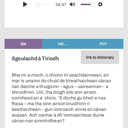
audio
04:47
Play
Mute
Settings
player
Gd
NB…
PDF
link to dictionary
Sgeulachd à Tiriodh
Bha mi a-mach, o chionn trì seachdainnean, air
mar is urrainn do chuid de bheathaichean cànan
nan daoine a thuigsinn – agus – uaireannan – a
bhruidhinn. Uill, tha dòigh eile ann airson
coimhead air a’ chùis. ’S dòcha gu bheil e nas
fhasa – ma tha sinn airson bruidhinn ri
beathaichean – gun ionnsaich sinne an cànan
acasan. Ach ciamar a dh’ionnsaicheas duine
cànan nan ainmhidhean?