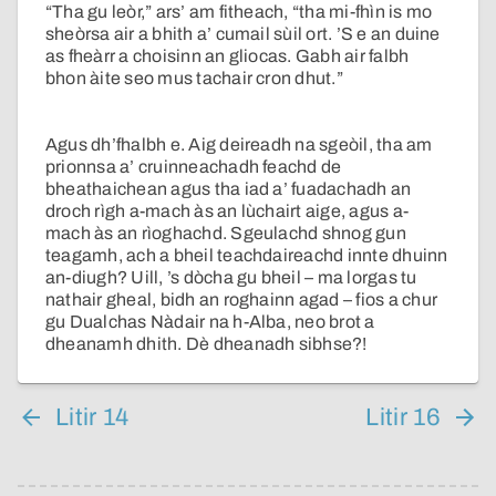
“Tha gu leòr,” ars’ am fitheach, “tha mi-fhìn is mo
sheòrsa air a bhith a’ cumail sùil ort. ’S e an duine
as fheàrr a choisinn an gliocas. Gabh air falbh
bhon àite seo mus tachair cron dhut.”
Agus dh’fhalbh e. Aig deireadh na sgeòil, tha am
prionnsa a’ cruinneachadh feachd de
bheathaichean agus tha iad a’ fuadachadh an
droch rìgh a-mach às an lùchairt aige, agus a-
mach às an rìoghachd. Sgeulachd shnog gun
teagamh, ach a bheil teachdaireachd innte dhuinn
an-diugh? Uill, ’s dòcha gu bheil – ma lorgas tu
nathair gheal, bidh an roghainn agad – fios a chur
gu Dualchas Nàdair na h-Alba, neo brot a
dheanamh dhith. Dè dheanadh sibhse?!
Litir 14
Litir 16