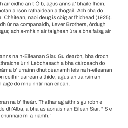
 air cidhe an t-Òib, agus anns a’ bhaile fhèin,
tan airson rathaidean a thogail. Ach cha do
a’ Chèitean, naoi deug is còig ar fhichead (1925).
ridh ùr na companaidh, Lever Brothers, òrdugh
ur, ach a-mhàin air taighean ùra a bha faisg air
d anns na h-Eileanan Siar. Gu dearbh, bha droch
athraiche ùr ri Leòdhasach a bha càirdeach do
eàrr a b’ urrainn dhut dèanamh leis na h-eileanan
 ceithir uairean a thìde, agus an uairsin an
th aige do mhuinntir nan eilean.
n na b’ fheàrr. Thathar ag aithris gu robh e
de dh’Alba, a bha as aonais nan Eilean Siar. “’S e
a chunnaic mi a-riamh.”