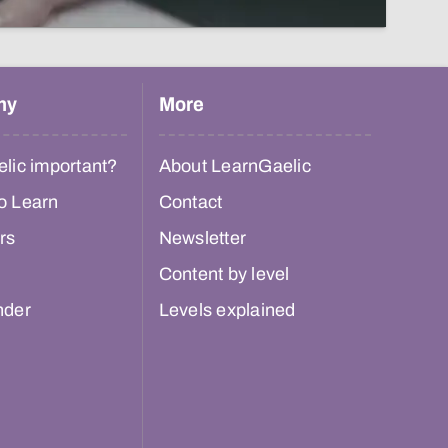
hy
More
lic important?
About LearnGaelic
o Learn
Contact
rs
Newsletter
Content by level
nder
Levels explained