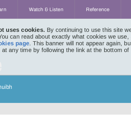
arn
Watch & Listen
Reference
ot uses cookies.
By continuing to use this site 
 You can read about exactly what cookies we use,
ACHAIDH
LITIR 158
okies page
. This banner will not appear again, b
 at any time by following the link at the bottom of
e
huibh