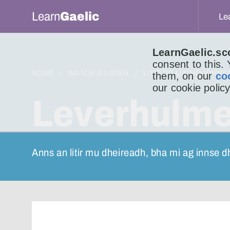
Learn
Gaelic
Le
LearnGaelic.sc
consent to this.
HOME
WATCH & LISTEN
LITIR DO LUCHD-IONNS
them, on our
co
our cookie policy
Leverhulm
Anns an litir mu dheireadh, bha mi ag innse d