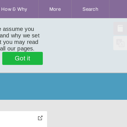
How & Why
More
Search
we assume you
 and why we set
ut you may read
 all our pages.
Got it
toggle
pop-