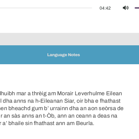
04:42
Mute
Language Notes
 dhuibh mar a thrèig am Morair Leverhulme Eilean
l dha anns na h-Eileanan Siar, oir bha e fhathast
hen bheachd gum b’ urrainn dha an aon seòrsa de
ur an sàs anns an t-Òb, ann an ceann a deas na
 a’ bhaile sin fhathast ann am Beurla.