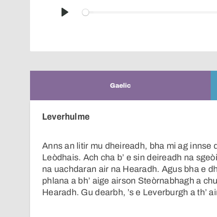
Play
Gaelic
Leverhulme
Anns an litir mu dheireadh, bha mi ag innse
Leòdhais. Ach cha b’ e sin deireadh na sgeòi
na uachdaran air na Hearadh. Agus bha e d
phlana a bh’ aige airson Steòrnabhagh a ch
Hearadh. Gu dearbh, ’s e Leverburgh a th’ air