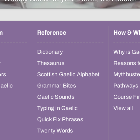
n
Reference
How & W
Dictionary
Why is Gae
r
Thesaurus
Reasons t
ers
Scottish Gaelic Alphabet
Mythbuste
aelic
Grammar Bites
Pathways
Gaelic Sounds
Course Fi
Typing in Gaelic
View all
Quick Fix Phrases
Twenty Words