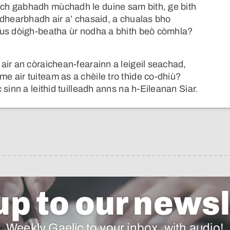
ch gabhadh mùchadh le duine sam bith, ge bith
 dhearbhadh air a’ chasaid, a chualas bho
gus dòigh-beatha ùr nodha a bhith beò còmhla?
air an còraichean-fearainn a leigeil seachad,
 air tuiteam as a chèile tro thìde co-dhiù?
sinn a leithid tuilleadh anns na h-Eileanan Siar.
up to our newsl
Weekly Gaelic to your inbox, with audio!