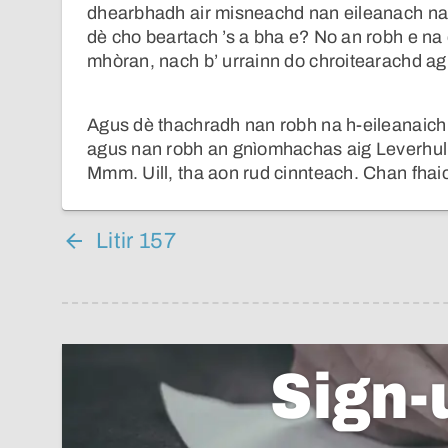
dhearbhadh air misneachd nan eileanach na
dè cho beartach ’s a bha e? No an robh e na
mhòran, nach b’ urrainn do chroitearachd a
Agus dè thachradh nan robh na h-eileanaich 
agus nan robh an gnìomhachas aig Leverhulme
Mmm. Uill, tha aon rud cinnteach. Chan fhaic 
Litir 157
Sign-