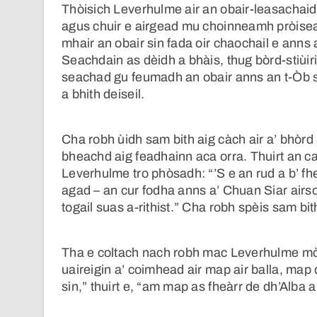
Thòisich Leverhulme air an obair-leasachaidh
agus chuir e airgead mu choinneamh pròiseac
mhair an obair sin fada oir chaochail e anns 
Seachdain as dèidh a bhàis, thug bòrd-stiùi
seachad gu feumadh an obair anns an t-Òb sg
a bhith deiseil.
Cha robh ùidh sam bith aig càch air a’ bhòr
bheachd aig feadhainn aca orra. Thuirt an c
Leverhulme tro phòsadh: “’S e an rud a b’ fh
agad – an cur fodha anns a’ Chuan Siar airson
togail suas a-rithist.” Cha robh spèis sam bi
Tha e coltach nach robh mac Leverhulme mòra
uaireigin a’ coimhead air map air balla, map 
sin,” thuirt e, “am map as fheàrr de dh’Alba 