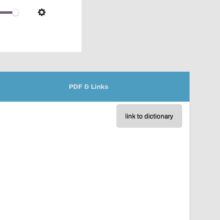
over
audio
Settings
player
PDF & Links
link to dictionary