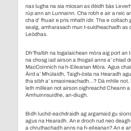
nas lugha na sia mìosan as dèidh bàs Leverh
rùp ann an Lunnainn. Cha robh e air a reic 
cha d’ fhuair e prìs mhath idir. Tha e coltach
sealg, amharasach mun t-suidheachadh as d
Leòdhas.
Dh’fhalbh na togalaichean mòra aig port an t
na chosg iad airson a thogail anns a’ chia
MacCoinnich na h-Eileanan Mòra. Agus chaid
Àird a’ Mhùlaidh, Taigh-òsta na Hearadh agus
tha sibh a’ smaoineachadh…? Dà mhìle not. Se
leth millean not airson oighreachd Cheann a 
Amhuinnsuidhe, an-diugh.
Bidh luchd-eachdraidh ag argamaid gu sìorr
agus na Hearadh. An e droch rud neo deagh r
a chruthachadh anns na h-eileanan? An e an