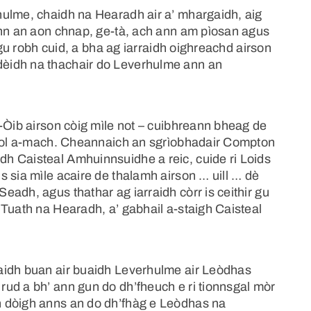
ulme, chaidh na Hearadh air a’ mhargaidh, aig
ann an aon chnap, ge-tà, ach ann am pìosan agus
 gu robh cuid, a bha ag iarraidh oighreachd airson
èidh na thachair do Leverhulme ann an
-Òib airson còig mìle not – cuibhreann bheag de
d dol a-mach. Cheannaich an sgrìobhadair Compton
h Caisteal Amhuinnsuidhe a reic, cuide ri Loids
 sia mìle acaire de thalamh airson … uill … dè
adh, agus thathar ag iarraidh còrr is ceithir gu
Tuath na Hearadh, a’ gabhail a-staigh Caisteal
aidh buan air buaidh Leverhulme air Leòdhas
ud a bh’ ann gun do dh’fheuch e ri tionnsgal mòr
 dòigh anns an do dh’fhàg e Leòdhas na