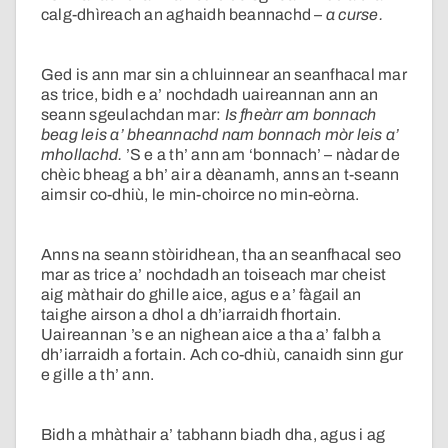
calg-dhìreach an aghaidh beannachd –
a curse.
Ged is ann mar sin a chluinnear an seanfhacal mar
as trice, bidh e a’ nochdadh uaireannan ann an
seann sgeulachdan mar:
Is fheàrr am bonnach
beag leis a’ bheannachd nam bonnach mòr leis a’
mhollachd.
’S e a th’ ann am ‘bonnach’ – nàdar de
chèic bheag a bh’ air a dèanamh, anns an t-seann
aimsir co-dhiù, le min-choirce no min-eòrna.
Anns na seann stòiridhean, tha an seanfhacal seo
mar as trice a’ nochdadh an toiseach mar cheist
aig màthair do ghille aice, agus e a’ fàgail an
taighe airson a dhol a dh’iarraidh fhortain.
Uaireannan ’s e an nighean aice a tha a’ falbh a
dh’iarraidh a fortain. Ach co-dhiù, canaidh sinn gur
e gille a th’ ann.
Bidh a mhàthair a’ tabhann biadh dha, agus i ag