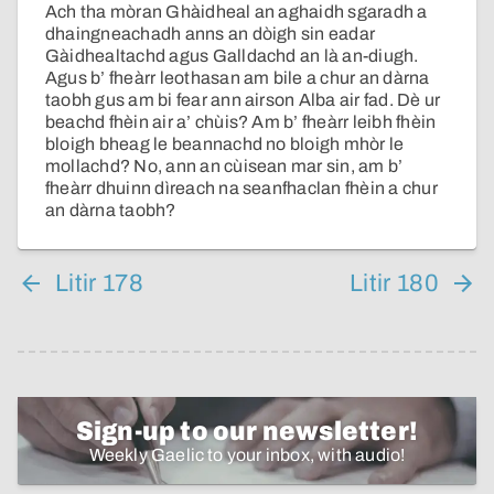
Ach tha mòran Ghàidheal an aghaidh sgaradh a
dhaingneachadh anns an dòigh sin eadar
Gàidhealtachd agus Galldachd an là an-diugh.
Agus b’ fheàrr leothasan am bile a chur an dàrna
taobh gus am bi fear ann airson Alba air fad. Dè ur
beachd fhèin air a’ chùis? Am b’ fheàrr leibh fhèin
bloigh bheag le beannachd no bloigh mhòr le
mollachd? No, ann an cùisean mar sin, am b’
fheàrr dhuinn dìreach na seanfhaclan fhèin a chur
an dàrna taobh?
Litir 178
Litir 180
Sign-up to our newsletter!
Weekly Gaelic to your inbox, with audio!