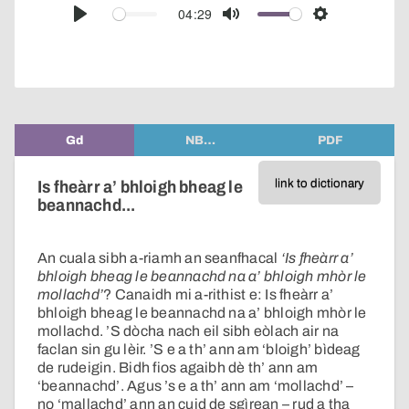
audio
04:29
Play
Mute
Settings
player
Gd
NB…
PDF
link to dictionary
Is fheàrr a’ bhloigh bheag le
beannachd...
An cuala sibh a-riamh an seanfhacal
‘Is fheàrr a’
bhloigh bheag le beannachd na a’ bhloigh mhòr le
mollachd’
? Canaidh mi a-rithist e: Is fheàrr a’
bhloigh bheag le beannachd na a’ bhloigh mhòr le
mollachd. ’S dòcha nach eil sibh eòlach air na
faclan sin gu lèir. ’S e a th’ ann am ‘bloigh’ bìdeag
de rudeigin. Bidh fios agaibh dè th’ ann am
‘beannachd’. Agus ’s e a th’ ann am ‘mollachd’ –
no ‘mallachd’ ann an cuid de sgìrean – rud a tha