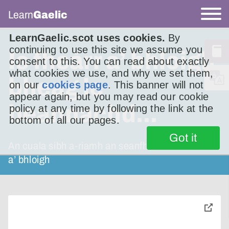
Learn
Gaelic
LearnGaelic.scot uses cookies.
By
continuing to use this site we assume you
Is fheàrr a’ bhloigh
consent to this. You can read about exactly
what cookies we use, and why we set them,
bheag le
on our
cookies page
. This banner will not
appear again, but you may read our cookie
beannachd...
policy at any time by following the link at the
bottom of all our pages.
Got it
An cuala sibh a-riamh an seanfhacal ‘Is fheàrr
a’ bhloigh
toggle
pop-
over