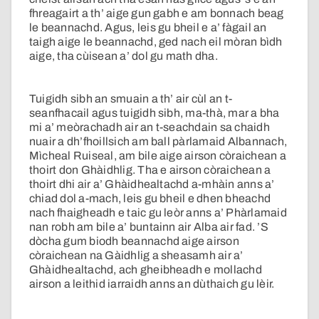
fhreagairt a th’ aige gun gabh e am bonnach beag
le beannachd. Agus, leis gu bheil e a’ fàgail an
taigh aige le beannachd, ged nach eil mòran bìdh
aige, tha cùisean a’ dol gu math dha.
Tuigidh sibh an smuain a th’ air cùl an t-
seanfhacail agus tuigidh sibh, ma-thà, mar a bha
mi a’ meòrachadh air an t-seachdain sa chaidh
nuair a dh’fhoillsich am ball pàrlamaid Albannach,
Mìcheal Ruiseal, am bile aige airson còraichean a
thoirt don Ghàidhlig. Tha e airson còraichean a
thoirt dhi air a’ Ghàidhealtachd a-mhàin anns a’
chiad dol a-mach, leis gu bheil e dhen bheachd
nach fhaigheadh e taic gu leòr anns a’ Phàrlamaid
nan robh am bile a’ buntainn air Alba air fad. ’S
dòcha gum biodh beannachd aige airson
còraichean na Gàidhlig a sheasamh air a’
Ghàidhealtachd, ach gheibheadh e mollachd
airson a leithid iarraidh anns an dùthaich gu lèir.