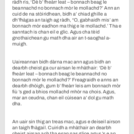
ràdh ris, ‘Dè b’ fheàrr leat – bonnach beag le
beannachd no bonnach mòr le mollachd?’ Ann an
cuid de na stòiridhean, bidh a’ chiad ghille a
dh’fhàgas an taigh ag ràdh, “O, gabhaidh mis’ am
bonnach mòr eadhon ma thig e le mollachd.’ Tha e
sanntach is chan eil e glic. Agus cha tèid
gnothaichean gu math dha air an t-saoghal a-
muigh.
Uaireannan bidh dàrna mac ann agus bidh an
dearbh cheist ga cur airsan le mhàthair: ‘Dè b’
fheàrr leat – bonnach beag le beannachd no
bonnach mòr le mollachd?’ Freagraidh e anns an
dearbh dhòigh, gum b’ fheàrr leis am bonnach mòr
fiù ’s ged a bhios mollachd mhòr na chois. Agus,
mar an ceudna, chan eil cùisean a’ dol gu math
dha.
An uair sin thig an treas mac, agus e deiseil airson
an taigh fhàgail. Cuiridh a mhàthair an dearbh
cheist airsan ach tha esan nas glice agus ’s e an