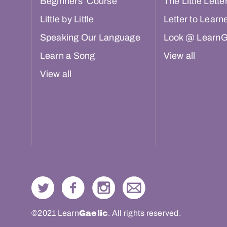
Beginners’ Course
The Little Lette
Little by Little
Letter to Learn
Speaking Our Language
Look @ LearnG
Learn a Song
View all
View all
©2021 Learn
Gaelic
. All rights reserved.