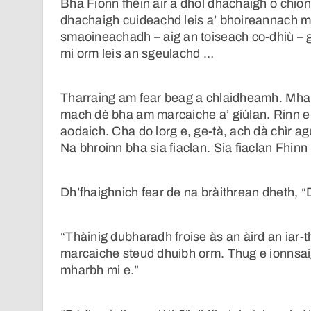
Bha Fionn fhèin air a dhol dhachaigh o chion
dhachaigh cuideachd leis a’ bhoireannach m
smaoineachadh – aig an toiseach co-dhiù – 
mi orm leis an sgeulachd …
Tharraing am fear beag a chlaidheamh. Mhar
mach dè bha am marcaiche a’ giùlan. Rinn e
aodaich. Cha do lorg e, ge-tà, ach dà chìr a
Na bhroinn bha sia fiaclan. Sia fiaclan Fhinn
Dh’fhaighnich fear de na bràithrean dheth, “
“Thàinig dubharadh froise às an àird an iar-th
marcaiche steud dhuibh orm. Thug e ionnsa
mharbh mi e.”