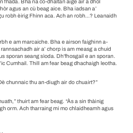
n fhada. Bha na co-dhaltan aige air a dhol
hòr agus an cù beag aice. Bha iadsan a’
gu robh èirig Fhinn aca. Ach an robh…? Leanaidh
bh e am marcaiche. Bha e airson faighinn a-
 rannsachadh air a’ chorp is am measg a chuid
gus sporan seang sìoda. Dh’fhosgail e an sporan.
 ’ic Cumhail. Thill am fear beag dhachaigh leotha.
Dè chunnaic thu an-diugh air do chuairt?”
uath,” thuirt am fear beag. “Às a sin thàinig
igh orm. Ach tharraing mi mo chlaidheamh agus