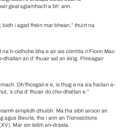
air geal sgiamhach a bh’ ann.
 bidh i agad fhèin mar bhean,” thuirt na
l na h-oidhche bha e air ais còmhla ri Fionn Mac
dhaltan an d’ fhuair iad an èirig. Fhreagair
ch. Dh’fhosgail e e, is thug e na sia fiaclan a-
hut, ’s cha d’ fhuair do cho-dhaltan e.”
hèanamh sìmplidh dhuibh. Ma tha sibh airson an
ig agus Beurla, tha i ann an
Transactions
(XV). Mar sin leibh an-dràsta.