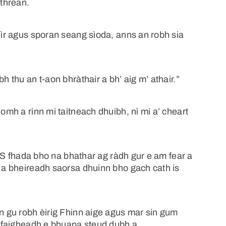
ithrean.
chìr agus sporan seang sìoda, anns an robh sia
h thu an t-aon bhràthair a bh’ aig m’ athair.”
ìomh a rinn mi taitneach dhuibh, nì mi a’ cheart
 “’S fhada bho na bhathar ag ràdh gur e am fear a
l a bheireadh saorsa dhuinn bho gach cath is
in gu robh èirig Fhinn aige agus mar sin gum
um faigheadh e bhuapa steud dubh a