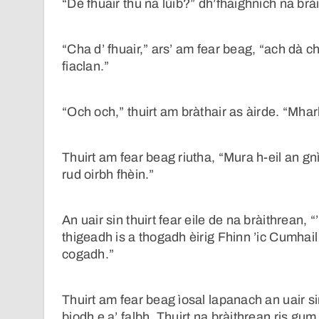
“Dè fhuair thu na lùib?” dh’fhaighnich na brà
“Cha d’ fhuair,” ars’ am fear beag, “ach dà 
fiaclan.”
“Och och,” thuirt am bràthair as àirde. “Mharb
Thuirt am fear beag riutha, “Mura h-eil an gn
rud oirbh fhèin.”
An uair sin thuirt fear eile de na bràithrean,
thigeadh is a thogadh èirig Fhinn ’ic Cumhai
cogadh.”
Thuirt am fear beag ìosal lapanach an uair s
biodh e a’ falbh. Thuirt na bràithrean ris g