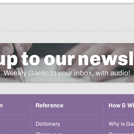
up to our newsl
Weekly Gaelic to your inbox, with audio!
n
Reference
How & W
Dictionary
Why is Gae