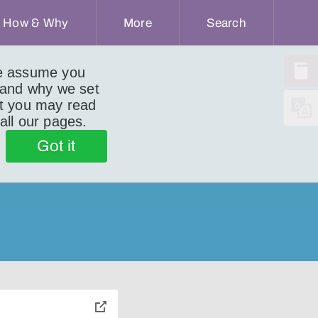
How & Why
More
Search
we assume you
 and why we set
ut you may read
 all our pages.
Got it
toggle