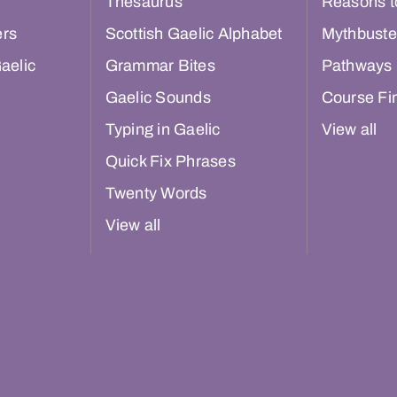
r
Thesaurus
Reasons t
ers
Scottish Gaelic Alphabet
Mythbuste
aelic
Grammar Bites
Pathways
Gaelic Sounds
Course Fi
Typing in Gaelic
View all
Quick Fix Phrases
Twenty Words
View all