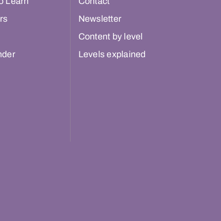
o Learn
Contact
rs
Newsletter
Content by level
nder
Levels explained