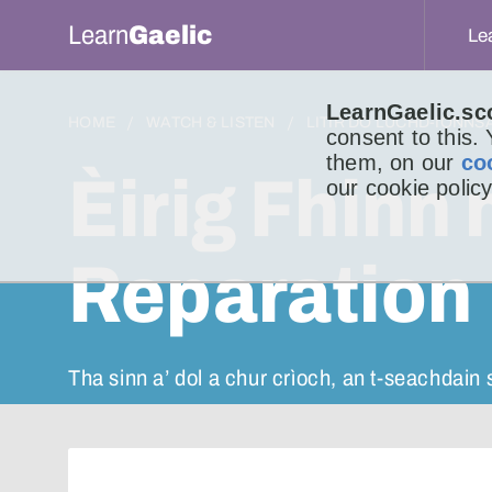
Learn
Gaelic
Le
LearnGaelic.sc
HOME
WATCH & LISTEN
LITIR DO LUCHD-IONNS
consent to this.
them, on our
co
Èirig Fhinn 
our cookie policy
Reparation
Tha sinn a’ dol a chur crìoch, an t-seachdain 