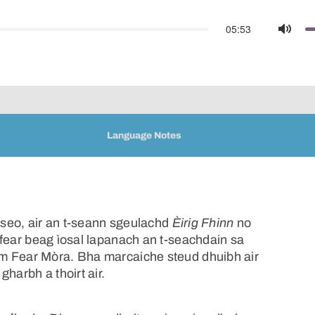
05:53
Mute
Language Notes
n seo, air an t-seann sgeulachd
Èirig Fhinn
no
 fear beag ìosal lapanach an t-seachdain sa
m Fear Mòra. Bha marcaiche steud dhuibh air
harbh a thoirt air.