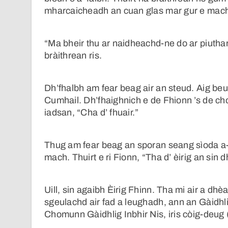
mharcaicheadh an cuan glas mar gur e mach
“Ma bheir thu ar naidheachd-ne do ar piuthar,
bràithrean ris.
Dh’fhalbh am fear beag air an steud. Aig beu
Cumhail. Dh’fhaighnich e de Fhionn ’s de cho-
iadsan, “Cha d’ fhuair.”
Thug am fear beag an sporan seang sìoda a-ma
mach. Thuirt e ri Fionn, “Tha d’ èirig an sin d
Uill, sin agaibh Èirig Fhinn. Tha mi air a d
sgeulachd air fad a leughadh, ann an Gàidhl
Chomunn Gàidhlig Inbhir Nis, iris còig-deug 