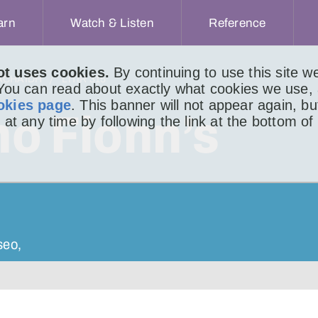
arn
Watch & Listen
Reference
ot uses cookies.
By continuing to use this site 
ACHAIDH
LITIR 315
 You can read about exactly what cookies we use,
okies page
. This banner will not appear again, b
no Fionn’s
 at any time by following the link at the bottom of
seo,