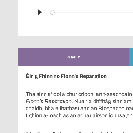
Play
Gaelic
Èirig Fhinn no Fionn’s Reparation
Tha sinn a’ dol a chur crìoch, an t-seachdai
Fionn’s Reparation
. Nuair a dh’fhàg sinn am
chaidh, bha e fhathast ann an Rìoghachd na
tighinn a-mach às an adhar airson ionnsaigh g