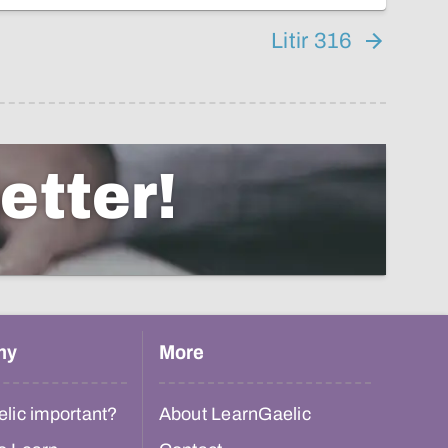
Litir 316
etter!
hy
More
lic important?
About LearnGaelic