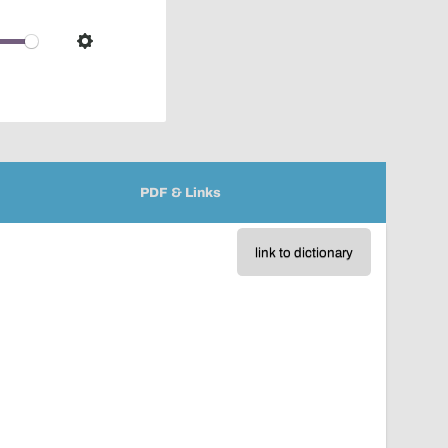
pop-
over
audio
Settings
player
PDF & Links
link to dictionary