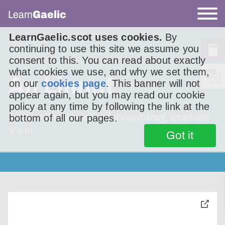
Learn
Gaelic
LearnGaelic.scot uses cookies.
By
continuing to use this site we assume you
consent to this. You can read about exactly
what cookies we use, and why we set them,
An Linnet
on our
cookies page
. This banner will not
appear again, but you may read our cookie
policy at any time by following the link at the
Anns an Fhaoilleach ochd ceud deug, ceathrad
bottom of all our pages.
’s a trì
Got it
toggle
pop-
over