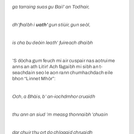
ga tarraing suas gu Bail’ an Todhair,
dh’fhalbh i
uath’
gun stiùir, gun seòl,
is cha bu deòin leath’ fuireach dhaibh
’S dòcha gum feuch mi air cuspair nas aotruime
anns an ath Litir! Ach
fàgaibh mi sibh an t-
seachdain seo le aon rann chumhachdach eile
bhon “Linnet Mhòr”:
Och, a Bhàis, b’ an-iochdmhor cruaidh
thu ann an siud ’m measg thonnaibh ’chuain
dar chuir thu ort do chlogaid chruaidh