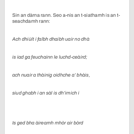
Sin an dàrna rann. Seo a-nis an t-siathamh is an t-
seachdamh rann:
Ach dhiùlt i falbh dhaibh uair no dhà
is iad ga feuchainn le luchd-ceàird;
ach nuair a thàinig oidhche a’ bhàis,
siud ghabh i an sàl is dh’imich i
Is ged bha àireamh mhòr air bòrd