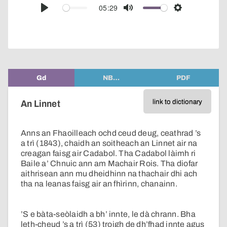
audio
05:29
Play
Mute
Settings
player
Gd
NB…
PDF
link to dictionary
An Linnet
Anns an Fhaoilleach ochd ceud deug, ceathrad ’s
a trì (1843), chaidh an soitheach an Linnet air na
creagan faisg air Cadabol. Tha Cadabol làimh ri
Baile a’ Chnuic ann am Machair Rois. Tha diofar
aithrisean ann mu dheidhinn na thachair dhi ach
tha na leanas faisg air an fhìrinn, chanainn.
’S e bàta-seòlaidh a bh’ innte, le dà chrann. Bha
leth-cheud ’s a trì (53) troigh de dh’fhad innte agus