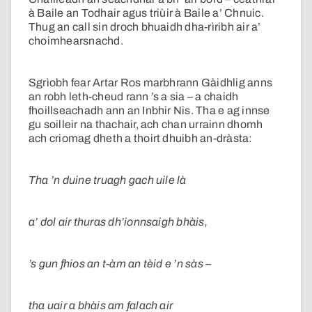
à Baile an Todhair agus triùir à Baile a’ Chnuic.
Thug an call sin droch bhuaidh dha-rìribh air a’
choimhearsnachd.
Sgrìobh fear Artar Ros marbhrann Gàidhlig anns
an robh leth-cheud rann ’s a sia – a chaidh
fhoillseachadh ann an Inbhir Nis. Tha e ag innse
gu soilleir na thachair, ach chan urrainn dhomh
ach criomag dheth a thoirt dhuibh an-dràsta:
Tha ’n duine truagh gach uile là
a’ dol air thuras dh’ionnsaigh bhàis,
’s gun fhios an t-àm an tèid e ’n sàs –
tha uair a bhàis am falach air