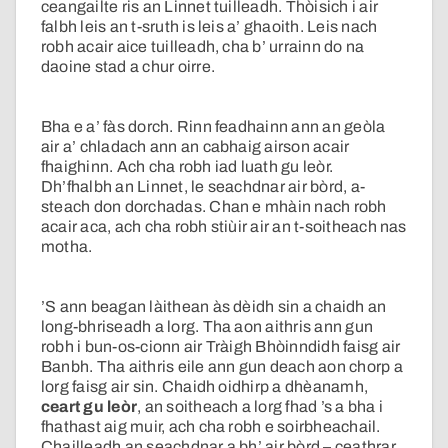
ceangailte ris an Linnet tuilleadh. Thòisich i air
falbh leis an t-sruth is leis a’ ghaoith. Leis nach
robh acair aice tuilleadh, cha b’ urrainn do na
daoine stad a chur oirre.
Bha e a’ fàs dorch. Rinn feadhainn ann an geòla
air a’ chladach ann an cabhaig airson acair
fhaighinn. Ach cha robh iad luath gu leòr.
Dh’fhalbh an Linnet, le seachdnar air bòrd, a-
steach don dorchadas. Chan e mhàin nach robh
acair aca, ach cha robh stiùir air an t-soitheach nas
motha.
’S ann beagan làithean às dèidh sin a chaidh an
long-bhriseadh a lorg. Tha aon aithris ann gun
robh i bun-os-cionn air Tràigh Bhòinndidh faisg air
Banbh. Tha aithris eile ann gun deach aon chorp a
lorg faisg air sin. Chaidh oidhirp a dhèanamh,
ceart gu leòr
, an soitheach a lorg fhad ’s a bha i
fhathast aig muir, ach cha robh e soirbheachail.
Chailleadh an seachdnar a bh’ air bòrd – ceathrar