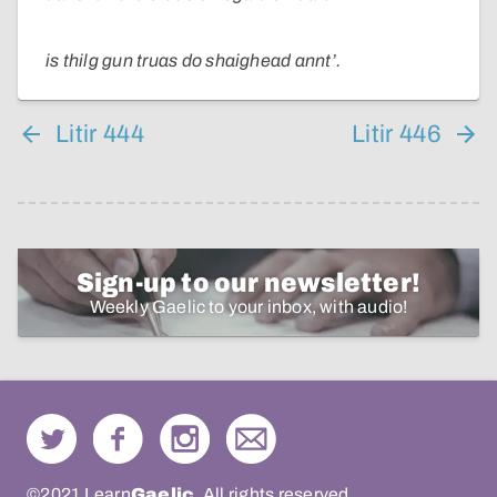
is thilg gun truas do shaighead annt’.
Litir 444
Litir 446
Sign-up to our newsletter!
Weekly Gaelic to your inbox, with audio!
©2021 Learn
Gaelic
. All rights reserved.