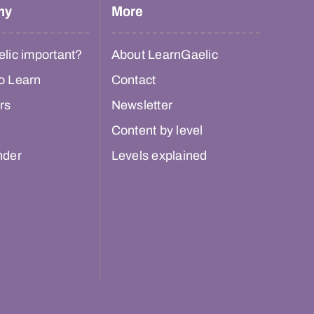
hy
More
lic important?
About LearnGaelic
o Learn
Contact
rs
Newsletter
Content by level
nder
Levels explained