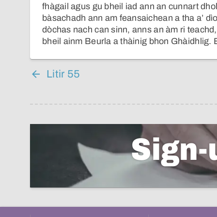
fhàgail agus gu bheil iad ann an cunnart dhol 
bàsachadh ann am feansaichean a tha a’ dìon
dòchas nach can sinn, anns an àm ri teachd, 
bheil ainm Beurla a thàinig bhon Ghàidhlig.
Litir 55
Sign-