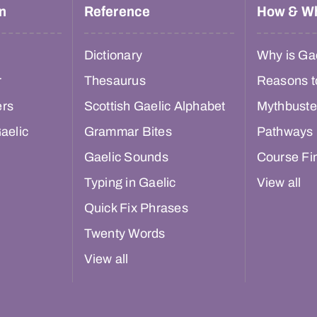
n
Reference
How & W
Dictionary
Why is Gae
r
Thesaurus
Reasons t
ers
Scottish Gaelic Alphabet
Mythbuste
aelic
Grammar Bites
Pathways
Gaelic Sounds
Course Fi
Typing in Gaelic
View all
Quick Fix Phrases
Twenty Words
View all