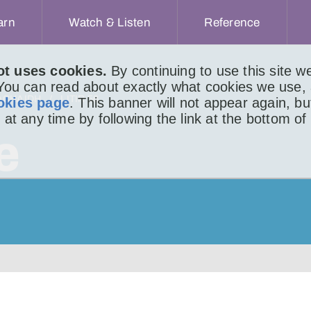
arn
Watch & Listen
Reference
ot uses cookies.
By continuing to use this site 
 You can read about exactly what cookies we use,
ACHAIDH
LITIR 56
okies page
. This banner will not appear again, b
 at any time by following the link at the bottom of
e