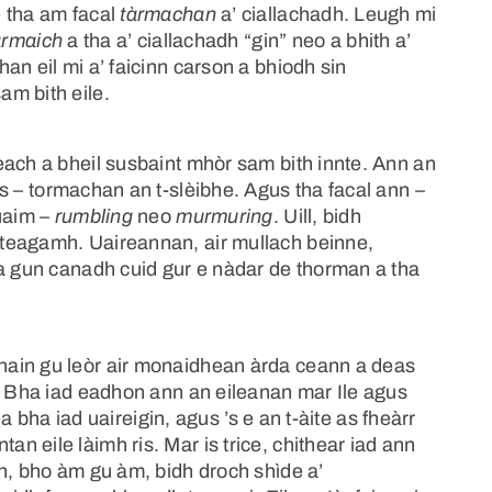
è tha am facal
tàrmachan
a’ ciallachadh. Leugh mi
àrmaich
a tha a’ ciallachadh “gin” neo a bhith a’
an eil mi a’ faicinn carson a bhiodh sin
m bith eile.
each a bheil susbaint mhòr sam bith innte. Ann an
is – tormachan an t-slèibhe. Agus tha facal ann –
huaim –
rumbling
neo
murmuring
. Uill, bidh
teagamh. Uaireannan, air mullach beinne,
ha gun canadh cuid gur e nàdar de thorman a tha
hain gu leòr air monaidhean àrda ceann a deas
h. Bha iad eadhon ann an eileanan mar Ile agus
 a bha iad uaireigin, agus ’s e an t-àite as fheàrr
 eile làimh ris. Mar is trice, chithear iad ann
h, bho àm gu àm, bidh droch shìde a’