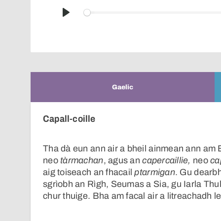
Play
Gaelic
Capall-coille
Tha dà eun ann air a bheil ainmean ann am B
neo
tàrmachan
, agus an
capercaillie,
neo
ca
aig toiseach an fhacail
ptarmigan
. Gu dearbh
sgrìobh an Rìgh, Seumas a Sia, gu Iarla Thul
chur thuige. Bha am facal air a litreachadh le 