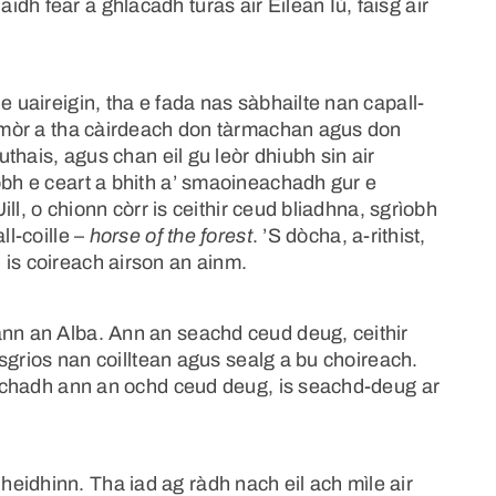
dh fear a ghlacadh turas air Eilean Iù, faisg air
e uaireigin, tha e fada nas sàbhailte nan capall-
un mòr a tha càirdeach don tàrmachan agus don
iuthais, agus chan eil gu leòr dhiubh sin air
obh e ceart a bhith a’ smaoineachadh gur e
Uill, o chionn còrr is ceithir ceud bliadhna, sgrìobh
ll-coille –
horse of the forest
. ’S dòcha, a-rithist,
 is coireach airson an ainm.
ann an Alba. Ann an seachd ceud deug, ceithir
e sgrios nan coilltean agus sealg a bu choireach.
seachadh ann an ochd ceud deug, is seachd-deug ar
eidhinn. Tha iad ag ràdh nach eil ach mìle air