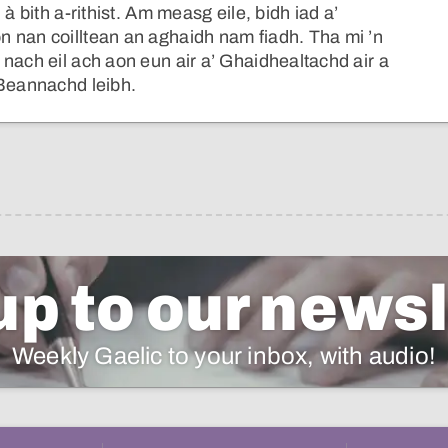
à bith a-rithist. Am measg eile, bidh iad a’
 nan coilltean an aghaidh nam fiadh. Tha mi ’n
nach eil ach aon eun air a’ Ghaidhealtachd air a
 Beannachd leibh.
up to our newsl
Weekly Gaelic to your inbox, with audio!