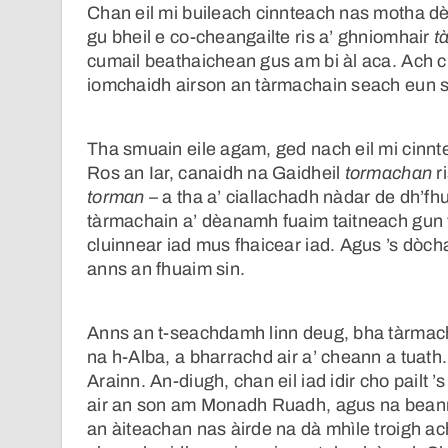
Chan eil mi buileach cinnteach nas motha d
gu bheil e co-cheangailte ris a’ ghniomhair
t
cumail beathaichean gus am bi àl aca. Ach ch
iomchaidh airson an tàrmachain seach eun sa
Tha smuain eile agam, ged nach eil mi cinnt
Ros an Iar, canaidh na Gaidheil
tormachan
r
torman
– a tha a’ ciallachadh nàdar de dh’f
tàrmachain a’ dèanamh fuaim taitneach gun 
cluinnear iad mus fhaicear iad. Agus ’s dòc
anns an fhuaim sin.
Anns an t-seachdamh linn deug, bha tàrmac
na h-Alba, a bharrachd air a’ cheann a tuat
Arainn. An-diugh, chan eil iad idir cho pailt ’s
air an son am Monadh Ruadh, agus na beanntan
an àiteachan nas àirde na dà mhìle troigh ac