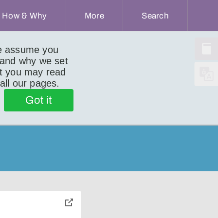
How & Why
More
Search
we assume you
 and why we set
ut you may read
 all our pages.
Got it
toggle
pop-