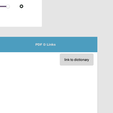
over
audio
Settings
player
PDF & Links
link to dictionary