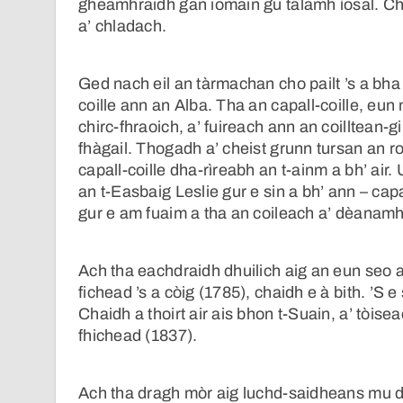
gheamhraidh gan iomain gu talamh ìosal. Chai
a’ chladach.
Ged nach eil an tàrmachan cho pailt ’s a bha 
coille ann an Alba. Tha an capall-coille, e
chirc-fhraoich, a’ fuireach ann an coilltean-g
fhàgail. Thogadh a’ cheist grunn tursan an r
capall-coille dha-rìreabh an t-ainm a bh’ air. 
an t-Easbaig Leslie gur e sin a bh’ ann – capa
gur e am fuaim a tha an coileach a’ dèanamh
Ach tha eachdraidh dhuilich aig an eun seo 
fichead ’s a còig (1785), chaidh e à bith. ’S 
Chaidh a thoirt air ais bhon t-Suain, a’ tòi
fhichead (1837).
Ach tha dragh mòr aig luchd-saidheans mu dh