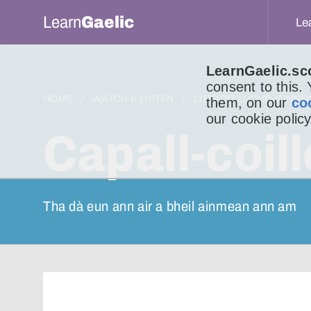
Learn
Gaelic
Le
LearnGaelic.sc
consent to this.
HOME
WATCH & LISTEN
LITIR DO LUCHD-IONNS
them, on our
co
our cookie policy
Capall-coill
Tha dà eun ann air a bheil ainmean ann am