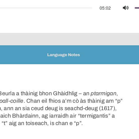
05:02
Mute
Language Notes
eurla a thàinig bhon Ghàidhlig – an
ptarmigan
,
pall-coille
. Chan eil fhios a’m cò às thàinig am “p”
, ann an sia ceud deug is seachd-deug (1617),
aich Bhàrdainn, ag iarraidh air “termigantis” a
“t” aig an toiseach, is chan e “p”.