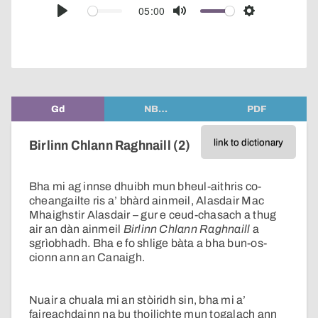
audio
05:00
Play
Mute
Settings
player
Gd
NB…
PDF
link to dictionary
Birlinn Chlann Raghnaill (2)
Bha mi ag innse dhuibh mun bheul-aithris co-
cheangailte ris a’ bhàrd ainmeil, Alasdair Mac
Mhaighstir Alasdair – gur e ceud-chasach a thug
air an dàn ainmeil
Birlinn Chlann Raghnaill
a
sgrìobhadh. Bha e fo shlige bàta a bha bun-os-
cionn ann an Canaigh.
Nuair a chuala mi an stòiridh sin, bha mi a’
faireachdainn na bu thoilichte mun togalach ann