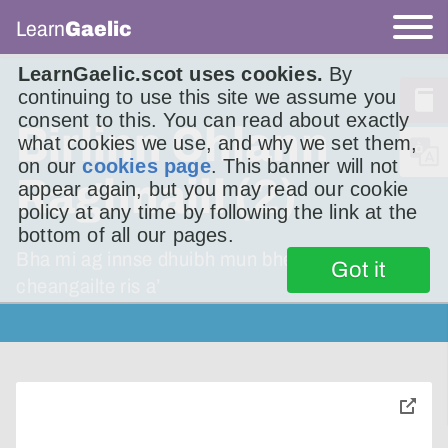
Learn
Gaelic
LearnGaelic.scot uses cookies.
By
continuing to use this site we assume you
consent to this. You can read about exactly
Birlinn Chlann
what cookies we use, and why we set them,
on our
cookies page
. This banner will not
Raghnaill (2)
appear again, but you may read our cookie
policy at any time by following the link at the
bottom of all our pages.
Bha mi ag innse dhuibh mun bheul-aithris co-
Got it
cheangailte ris a’
toggle
pop-
over