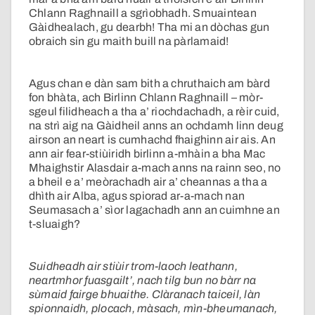
Chlann Raghnaill a sgrìobhadh. Smuaintean
Gàidhealach, gu dearbh! Tha mi an dòchas gun
obraich sin gu maith buill na pàrlamaid!
Agus chan e dàn sam bith a chruthaich am bàrd
fon bhàta, ach Birlinn Chlann Raghnaill – mòr-
sgeul filidheach a tha a’ riochdachadh, a rèir cuid,
na strì aig na Gàidheil anns an ochdamh linn deug
airson an neart is cumhachd fhaighinn air ais. An
ann air fear-stiùiridh birlinn a-mhàin a bha Mac
Mhaighstir Alasdair a-mach anns na rainn seo, no
a bheil e a’ meòrachadh air a’ cheannas a tha a
dhìth air Alba, agus spiorad ar-a-mach nan
Seumasach a’ sìor lagachadh ann an cuimhne an
t-sluaigh?
Suidheadh air stiùir trom-laoch leathann,
neartmhor fuasgailt’, nach tilg bun no bàrr na
sùmaid fairge bhuaithe. Clàranach taiceil, làn
spionnaidh, plocach, màsach, mìn-bheumanach,