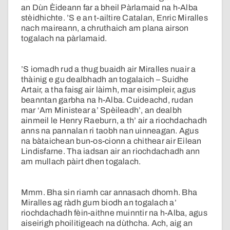
an Dùn Èideann far a bheil Pàrlamaid na h-Alba
stèidhichte. ’S e an t-ailtire Catalan, Enric Miralles
nach maireann, a chruthaich am plana airson
togalach na pàrlamaid.
’S iomadh rud a thug buaidh air Miralles nuair a
thàinig e gu dealbhadh an togalaich – Suidhe
Artair, a tha faisg air làimh, mar eisimpleir, agus
beanntan garbha na h-Alba. Cuideachd, rudan
mar ‘Am Ministear a’ Spèileadh’, an dealbh
ainmeil le Henry Raeburn, a th’ air a riochdachadh
anns na pannalan ri taobh nan uinneagan. Agus
na bàtaichean bun-os-cionn a chithear air Eilean
Lindisfarne. Tha iadsan air an riochdachadh ann
am mullach pàirt dhen togalach.
Mmm. Bha sin riamh car annasach dhomh. Bha
Miralles ag ràdh gum biodh an togalach a’
riochdachadh fèin-aithne muinntir na h-Alba, agus
aiseirigh phoilitigeach na dùthcha. Ach, aig an