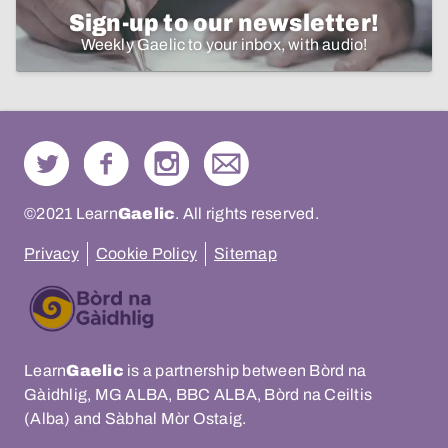
Sign-up to our newsletter!
Weekly Gaelic to your inbox, with audio!
©2021 Learn
Gaelic
. All rights reserved.
Privacy
Cookie Policy
Sitemap
Learn
Gaelic
is a partnership between Bòrd na
Gàidhlig, MG ALBA, BBC ALBA, Bòrd na Ceiltis
(Alba) and Sàbhal Mòr Ostaig.