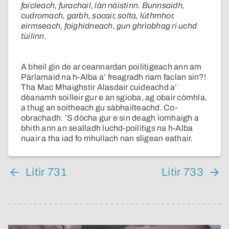
faicleach, furachail, làn nàistinn. Bunnsaidh,
cudromach, garbh, socair, solta, lùthmhor,
eirmseach, foighidneach, gun ghrìobhag ri uchd
tùilinn.
A bheil gin de ar ceannardan poilitigeach ann am
Pàrlamaid na h-Alba a’ freagradh nam faclan sin?!
Tha Mac Mhaighstir Alasdair cuideachd a’
dèanamh soilleir gur e an sgioba, ag obair còmhla,
a thug an soitheach gu sàbhailteachd. Co-
obrachadh. ’S dòcha gur e sin deagh ìomhaigh a
bhith ann an sealladh luchd-poilitigs na h-Alba
nuair a tha iad fo mhullach nan sligean eathair.
Litir 731
Litir 733