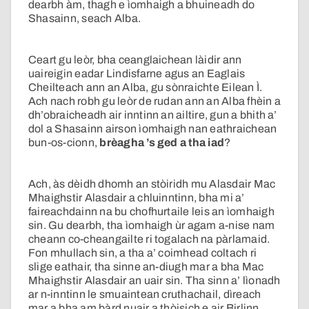
dearbh àm, thagh e ìomhaigh a bhuineadh do
Shasainn, seach Alba.
Ceart gu leòr, bha ceanglaichean làidir ann
uaireigin eadar Lindisfarne agus an Eaglais
Cheilteach ann an Alba, gu sònraichte Eilean Ì.
Ach nach robh gu leòr de rudan ann an Alba fhèin a
dh’obraicheadh air inntinn an ailtire, gun a bhith a’
dol a Shasainn airson ìomhaigh nan eathraichean
bun-os-cionn,
brèagha ’s ged a tha iad
?
Ach, às dèidh dhomh an stòiridh mu Alasdair Mac
Mhaighstir Alasdair a chluinntinn, bha mi a’
faireachdainn na bu chofhurtaile leis an ìomhaigh
sin. Gu dearbh, tha ìomhaigh ùr agam a-nise nam
cheann co-cheangailte ri togalach na pàrlamaid.
Fon mhullach sin, a tha a’ coimhead coltach ri
slige eathair, tha sinne an-diugh mar a bha Mac
Mhaighstir Alasdair an uair sin. Tha sinn a’ lìonadh
ar n-inntinn le smuaintean cruthachail, dìreach
mar a bha am bàrd nuair a thòisich e air Birlinn