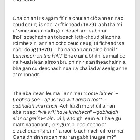
Chaidh an iris agam fhìn a chur an clò ann an naoi
ceud deug, is naoi ar fhichead (1929), ach tha mi
a’ smaoineachadh gun deach an leabhran
fhoillseachadh an toiseach leth-cheud bliadhna
roimhe sin, ann an ochd ceud deug, trì fichead ’s a
naoi-deug (1879). Tha earrann ann air a bheil “
Luncheon on the Hill
.” Bha e air a bhith feumail do
na h-uaislean airson bruidhinn ris an fheadhainn a
bha gan cuideachadh nuair a bha iad a’ sealg anns
a’ mhonadh.
Tha abairtean feumail ann mar “
come hither
” –
trobhad seo
– agus “
we will have a rest
” –
gabhaidh sinn anail
. Ach làigh mo shùil air an
abairt seo: “
we will have luncheon
” –
gabhaidh
sinn ar greim-nòin
. Uill, ’s toigh leam e. Tha e gu
math nàdarrach, leis gum bi daoine tric a’
cleachdadh “greim” airson biadh nach eil ro mhòr.
Canaidh sinn rudan mar “an gabh thu greim?”