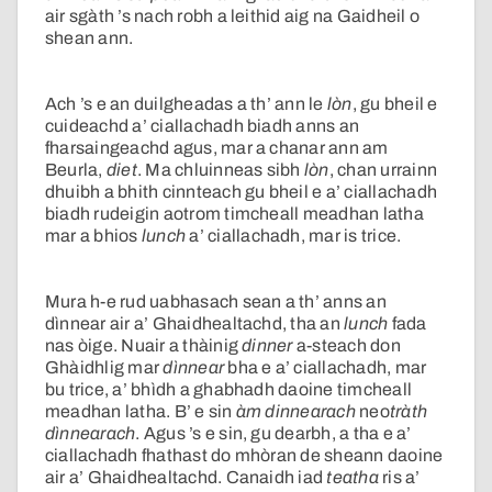
air sgàth ’s nach robh a leithid aig na Gaidheil o
shean ann.
Ach ’s e an duilgheadas a th’ ann le
lòn
, gu bheil e
cuideachd a’ ciallachadh biadh anns an
fharsaingeachd agus, mar a chanar ann am
Beurla,
diet
. Ma chluinneas sibh
lòn
, chan urrainn
dhuibh a bhith cinnteach gu bheil e a’ ciallachadh
biadh rudeigin aotrom timcheall meadhan latha
mar a bhios
lunch
a’ ciallachadh, mar is trice.
Mura h-e rud uabhasach sean a th’ anns an
dìnnear air a’ Ghaidhealtachd, tha an
lunch
fada
nas òige. Nuair a thàinig
dinner
a-steach don
Ghàidhlig mar
dìnnear
bha e a’ ciallachadh, mar
bu trice, a’ bhìdh a ghabhadh daoine timcheall
meadhan latha. B’ e sin
àm dinnearach
neo
tràth
dìnnearach
. Agus ’s e sin, gu dearbh, a tha e a’
ciallachadh fhathast do mhòran de sheann daoine
air a’ Ghaidhealtachd. Canaidh iad
teatha
ris a’