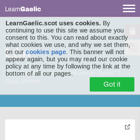
Learn
Gaelic
LearnGaelic.scot uses cookies.
By
continuing to use this site we assume you
consent to this. You can read about exactly
what cookies we use, and why we set them,
Lòn
on our
cookies page
. This banner will not
appear again, but you may read our cookie
policy at any time by following the link at the
Dè a’ Ghàidhlig a th’ agaibh airson “lunch”?
bottom of all our pages.
Ceist dhoirbh,
Got it
toggle
pop-
over