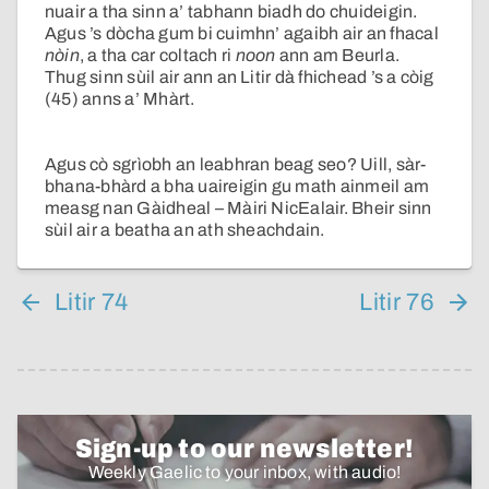
nuair a tha sinn a’ tabhann biadh do chuideigin.
Agus ’s dòcha gum bi cuimhn’ agaibh air an fhacal
nòin
, a tha car coltach ri
noon
ann am Beurla.
Thug sinn sùil air ann an Litir dà fhichead ’s a còig
(45) anns a’ Mhàrt.
Agus cò sgrìobh an leabhran beag seo? Uill, sàr-
bhana-bhàrd a bha uaireigin gu math ainmeil am
measg nan Gàidheal – Màiri NicEalair. Bheir sinn
sùil air a beatha an ath sheachdain.
Litir 74
Litir 76
Sign-up to our newsletter!
Weekly Gaelic to your inbox, with audio!