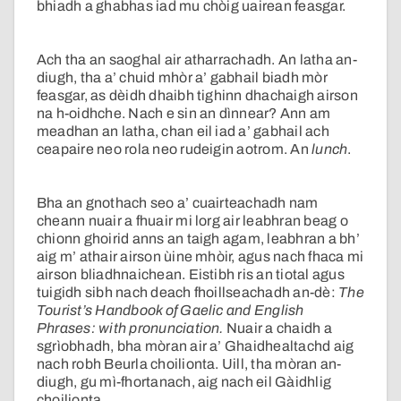
bhiadh a ghabhas iad mu chòig uairean feasgar.
Ach tha an saoghal air atharrachadh. An latha an-
diugh, tha a’ chuid mhòr a’ gabhail biadh mòr
feasgar, as dèidh dhaibh tighinn dhachaigh airson
na h-oidhche. Nach e sin an dìnnear? Ann am
meadhan an latha, chan eil iad a’ gabhail ach
ceapaire neo rola neo rudeigin aotrom. An
lunch
.
Bha an gnothach seo a’ cuairteachadh nam
cheann nuair a fhuair mi lorg air leabhran beag o
chionn ghoirid anns an taigh agam, leabhran a bh’
aig m’ athair airson ùine mhòir, agus nach fhaca mi
airson bliadhnaichean. Eistibh ris an tiotal agus
tuigidh sibh nach deach fhoillseachadh an-dè:
The
Tourist’s Handbook of Gaelic and English
Phrases: with pronunciation.
Nuair a chaidh a
sgrìobhadh, bha mòran air a’ Ghaidhealtachd aig
nach robh Beurla choilionta. Uill, tha mòran an-
diugh, gu mì-fhortanach, aig nach eil Gàidhlig
choilionta.