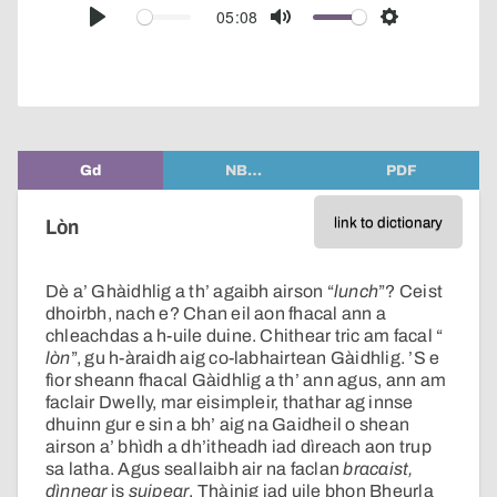
audio
05:08
Play
Mute
Settings
player
Gd
NB…
PDF
link to dictionary
Lòn
Dè a’ Ghàidhlig a th’ agaibh airson “
lunch
”? Ceist
dhoirbh, nach e? Chan eil aon fhacal ann a
chleachdas a h-uile duine. Chithear tric am facal “
lòn
”, gu h-àraidh aig co-labhairtean Gàidhlig. ’S e
fìor sheann fhacal Gàidhlig a th’ ann agus, ann am
faclair Dwelly, mar eisimpleir, thathar ag innse
dhuinn gur e sin a bh’ aig na Gaidheil o shean
airson a’ bhìdh a dh’itheadh iad dìreach aon trup
sa latha. Agus seallaibh air na faclan
bracaist,
dìnnear
is
suipear
. Thàinig iad uile bhon Bheurla