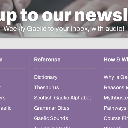
up to our newsl
Weekly Gaelic to your inbox, with audio!
n
Reference
How & W
Dictionary
Why is Gae
r
Thesaurus
Reasons t
ers
Scottish Gaelic Alphabet
Mythbuste
aelic
Grammar Bites
Pathways
Gaelic Sounds
Course Fi