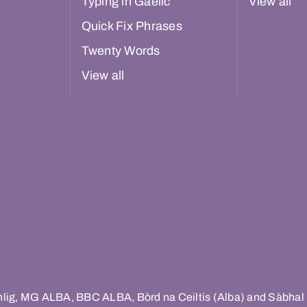
Typing in Gaelic
View all
Quick Fix Phrases
Twenty Words
View all
hlig, MG ALBA, BBC ALBA, Bòrd na Ceiltis (Alba) and Sàbhal