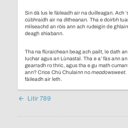
Sin dà lus le fàileadh air na duilleagan. Ach ’
cùbhraidh air na dìtheanan. Tha e doirbh tu
mìlseachd an ròis ann ach rudeigin de ghla
deagh shiabann.
Tha na flùraichean beag ach pailt, le dath an
Iuchar agus an Lùnastal. Tha e a’ fàs ann an
gearradh ro thric, agus tha e gu math cumant
ann? Crios Chù Chulainn no
meadowsweet
.
fàileadh air leth.
Litir 789