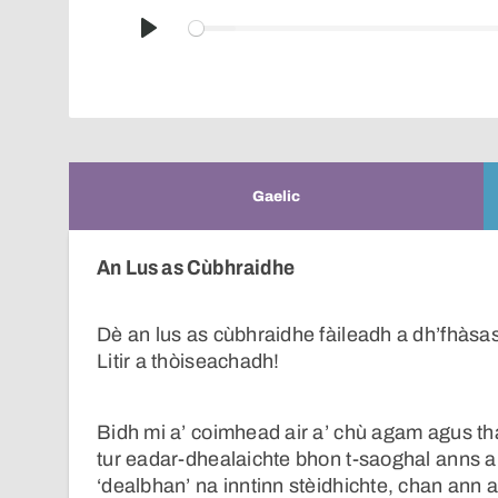
Play
Gaelic
An Lus as Cùbhraidhe
Dè an lus as cùbhraidhe fàileadh a dh’fhàsa
Litir a thòiseachadh!
Bidh mi a’ coimhead air a’ chù agam agus tha
tur eadar-dhealaichte bhon t-saoghal anns a 
‘dealbhan’ na inntinn stèidhichte, chan ann ai