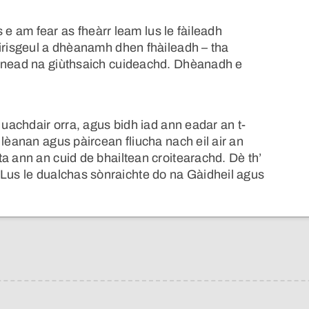
s e am fear as fheàrr leam lus le fàileadh
airisgeul a dhèanamh dhen fhàileadh – tha
innead na giùthsaich cuideachd. Dhèanadh e
 uachdair orra, agus bidh iad ann eadar an t-
 lèanan agus pàircean fliucha nach eil air an
a ann an cuid de bhailtean croitearachd. Dè th’
 Lus le dualchas sònraichte do na Gàidheil agus