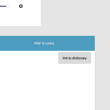
over
audio
Settings
player
PDF & Links
link to dictionary