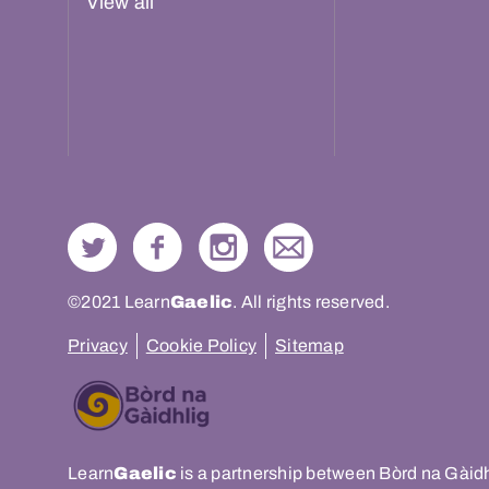
View all
©2021 Learn
Gaelic
. All rights reserved.
Privacy
Cookie Policy
Sitemap
Learn
Gaelic
is a partnership between Bòrd na Gàid