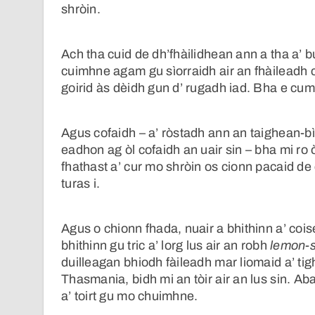
shròin.
Ach tha cuid de dh’fhàilidhean ann a tha a’
cuimhne agam gu sìorraidh air an fhàileadh c
goirid às dèidh gun d’ rugadh iad. Bha e c
Agus cofaidh – a’ ròstadh ann an taighean-b
eadhon ag òl cofaidh an uair sin – bha mi ro
fhathast a’ cur mo shròin os cionn pacaid de 
turas i.
Agus o chionn fhada, nuair a bhithinn a’ co
bhithinn gu tric a’ lorg lus air an robh
lemon-s
duilleagan bhiodh fàileadh mar liomaid a’ tig
Thasmania, bidh mi an tòir air an lus sin. A
a’ toirt gu mo chuimhne.