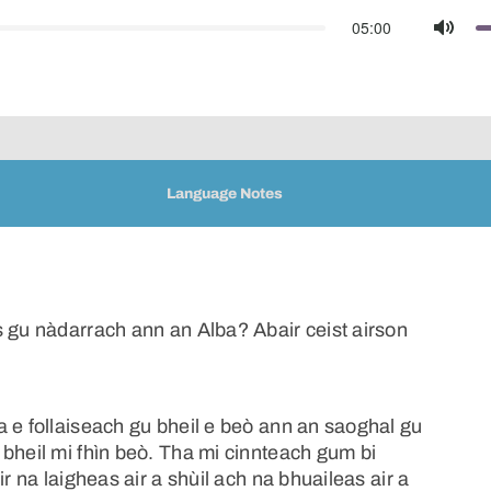
05:00
Mute
Language Notes
s gu nàdarrach ann an Alba? Abair ceist airson
 e follaiseach gu bheil e beò ann an saoghal gu
bheil mi fhìn beò. Tha mi cinnteach gum bi
r na laigheas air a shùil ach na bhuaileas air a