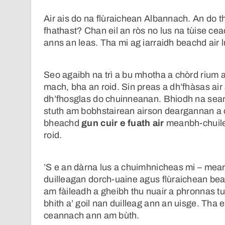
Air ais do na flùraichean Albannach. An do t
fhathast? Chan eil an ròs no lus na tùise ce
anns an leas. Tha mi ag iarraidh beachd air
Seo agaibh na trì a bu mhotha a chòrd rium 
mach, bha an roid. Sin preas a dh’fhàsas air 
dh’fhosglas do chuinneanan. Bhiodh na sean
stuth am bobhstairean airson deargannan a
bheachd
gun cuir e fuath air
meanbh-chuile
roid.
’S e an dàrna lus a chuimhnicheas mi – mean
duilleagan dorch-uaine agus flùraichean bea
am fàileadh a gheibh thu nuair a phronnas tu
bhith a’ goil nan duilleag ann an uisge. Tha
ceannach ann am bùth.