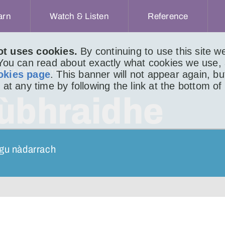
arn
Watch & Listen
Reference
ot uses cookies.
By continuing to use this site 
 You can read about exactly what cookies we use,
ACHAIDH
LITIR 790
okies page
. This banner will not appear again, b
 at any time by following the link at the bottom of
Cùbhraidhe
 gu nàdarrach