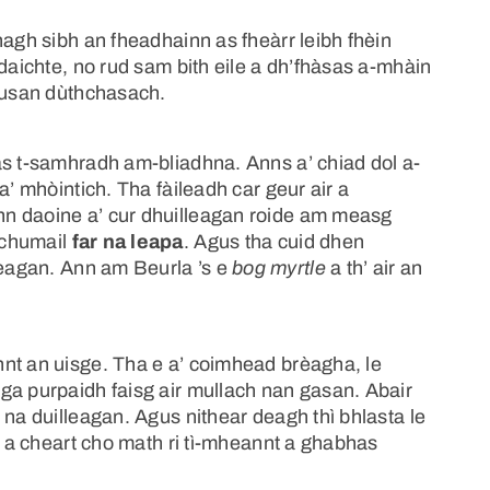
hagh sibh an fheadhainn as fheàrr leibh fhèin
adaichte, no rud sam bith eile a dh’fhàsas a-mhàin
 lusan dùthchasach.
as t-samhradh am-bliadhna. Anns a’ chiad dol a-
a’ mhòintich. Tha fàileadh car geur air a
n daoine a’ cur dhuilleagan roide am measg
 chumail
far na leapa
. Agus tha cuid dhen
agan. Ann am Beurla ’s e
bog myrtle
a th’ air an
nt an uisge. Tha e a’ coimhead brèagha, le
ga purpaidh faisg air mullach nan gasan. Abair
 na duilleagan. Agus nithear deagh thì bhlasta le
 e a cheart cho math ri tì-mheannt a ghabhas