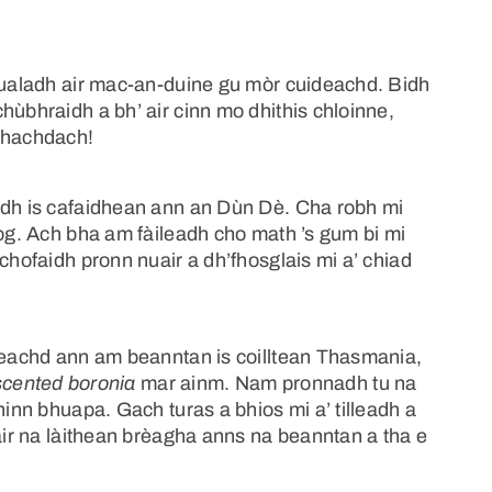
 bualadh air mac-an-duine gu mòr cuideachd. Bidh
hùbhraidh a bh’ air cinn mo dhithis chloinne,
umhachdach!
ìdh is cafaidhean ann an Dùn Dè. Cha robh mi
 òg. Ach bha am fàileadh cho math ’s gum bi mi
chofaidh pronn nuair a dh’fhosglais mi a’ chiad
iseachd ann am beanntan is coilltean Thasmania,
cented boronia
mar ainm. Nam pronnadh tu na
hinn bhuapa. Gach turas a bhios mi a’ tilleadh a
bair na làithean brèagha anns na beanntan a tha e