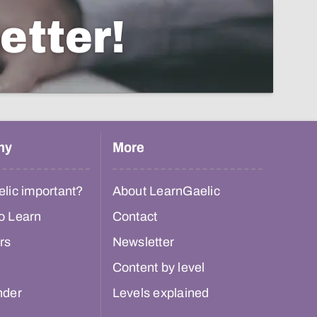
etter!
hy
More
lic important?
About LearnGaelic
o Learn
Contact
rs
Newsletter
Content by level
nder
Levels explained