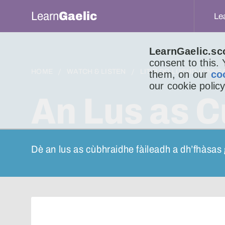
Learn
Gaelic
Le
LearnGaelic.sc
consent to this.
HOME
WATCH & LISTEN
LITIR DO LUCHD-IONNS
them, on our
co
our cookie policy
An Lus as 
Dè an lus as cùbhraidhe fàileadh a dh’fhàsas