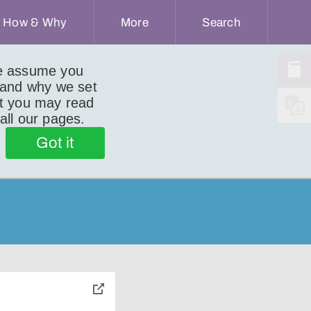
How & Why
More
Search
we assume you
 and why we set
ut you may read
 all our pages.
Got it
toggle
pop-