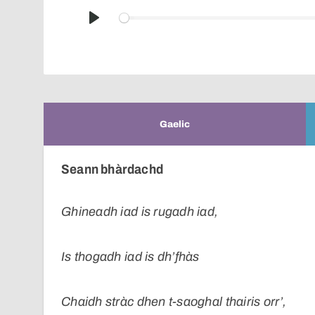
Play
Gaelic
Seann bhàrdachd
Ghineadh iad is rugadh iad,
Is thogadh iad is dh’fhàs
Chaidh stràc dhen t-saoghal thairis orr’,