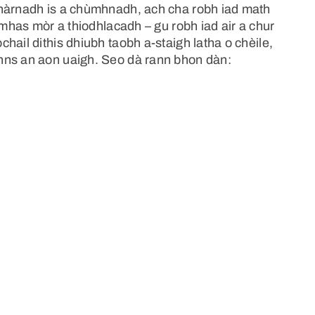
chàrnadh is a chùmhnadh, ach cha robh iad math
nmhas mòr a thiodhlacadh – gu robh iad air a chur
hail dithis dhiubh taobh a-staigh latha o chèile,
nns an aon uaigh. Seo dà rann bhon dàn: