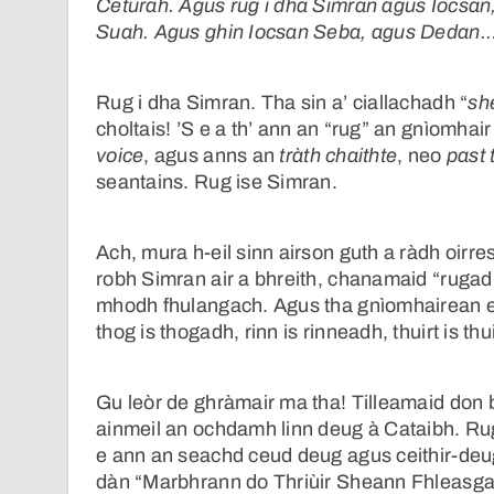
Ceturah. Agus rug i dha Simran agus Iocsan
Suah. Agus ghin Iocsan Seba, agus Dedan
Rug i dha Simran. Tha sin a’ ciallachadh “
sh
choltais! ’S e a th’ ann an “rug” an gnìomha
voice
, agus anns an
tràth chaithte
, neo
past 
seantains. Rug ise Simran.
Ach, mura h-eil sinn airson guth a ràdh oirr
robh Simran air a bhreith, chanamaid “rugad
mhodh fhulangach. Agus tha gnìomhairean eil
thog is thogadh, rinn is rinneadh, thuirt is th
Gu leòr de ghràmair ma tha! Tilleamaid don
ainmeil an ochdamh linn deug à Cataibh. Rug
e ann an seachd ceud deug agus ceithir-deu
dàn “Marbhrann do Thriùir Sheann Fhleasgach