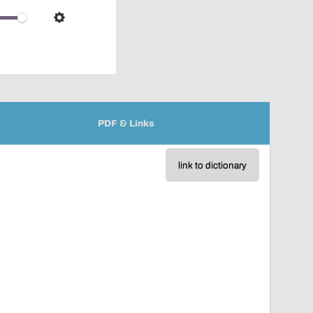
over
audio
Settings
player
PDF & Links
link to dictionary