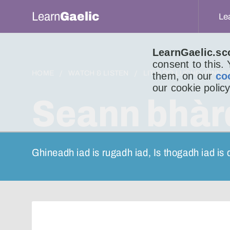
Learn
Gaelic
Le
LearnGaelic.sc
consent to this.
HOME
WATCH & LISTEN
LITIR DO LUCHD-IONNS
them, on our
co
our cookie policy
Seann bhà
Ghineadh iad is rugadh iad, Is thogadh iad is 