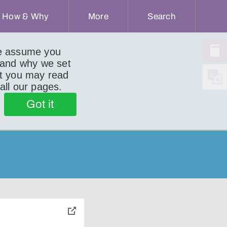
How & Why
More
Search
we assume you
 and why we set
ut you may read
 all our pages.
Got it
toggle
pop-