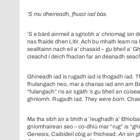
’S mu dheireadh, fhuair iad bàs.
’S e bàrd ainmeil a sgrìobh a’ chriomag sin 
nas fhaide dhen Litir. Ach bu mhath leam na
sealltainn nach eil a’ chasaid – gu bheil a’ 
cleachd i deich fhaclan far an dèanadh seac
Ghineadh iad is rugadh iad is thogadh iad. 
fhulangach neo, mar a chanas iad ann am B
“fulangach” ris air sgàth ’s gu bheil an cùis
ghnìomh. Rugadh iad.
They were born
. Cha
Ma tha sibh air a bhith a’ leughadh a’ Bhìobai
gnìomhairean seo – co-dhiù mar “rug” is “ghin
Genesis, Caibideil còig ar fhichead:
An sin g