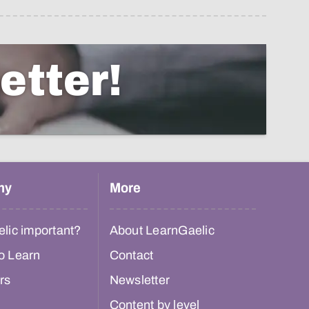
etter!
hy
More
lic important?
About LearnGaelic
o Learn
Contact
rs
Newsletter
Content by level