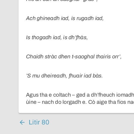
Ach ghineadh iad, is rugadh iad,
Is thogadh iad, is dh’fhàs,
Chaidh stràc dhen t-saoghal thairis orr’,
’S mu dheireadh, fhuair iad bàs.
Agus tha e coltach – ged a dh’fheuch iomadh 
ùine – nach do lorgadh e. Cò aige tha fios na
Litir 80