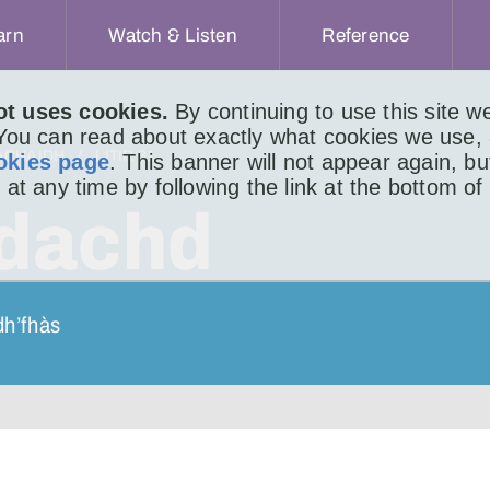
arn
Watch & Listen
Reference
ot uses cookies.
By continuing to use this site 
 You can read about exactly what cookies we use,
ACHAIDH
LITIR 81
okies page
. This banner will not appear again, b
 at any time by following the link at the bottom of
rdachd
dh’fhàs