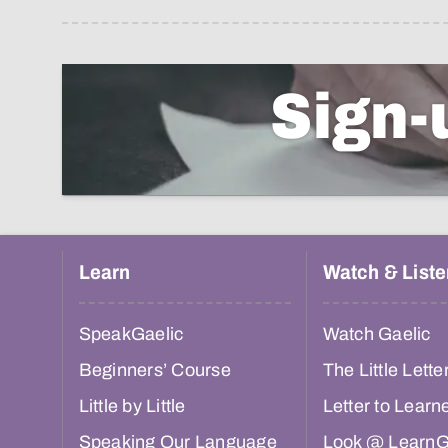
Sign-
Learn
Watch & Liste
SpeakGaelic
Watch Gaelic
Beginners’ Course
The Little Lette
Little by Little
Letter to Learn
Speaking Our Language
Look @ LearnG