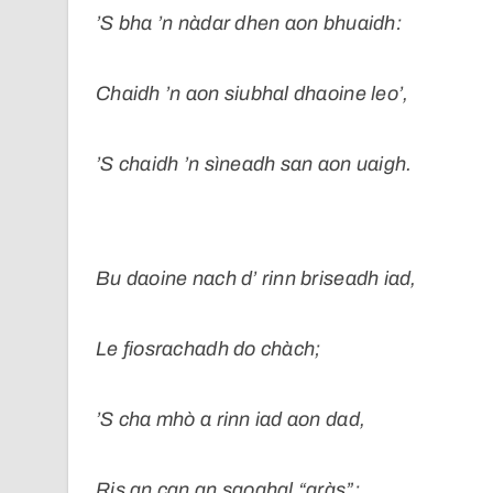
’S bha ’n nàdar dhen aon bhuaidh:
Chaidh ’n aon siubhal dhaoine leo’,
’S chaidh ’n sìneadh san aon uaigh.
Bu daoine nach d’ rinn briseadh iad,
Le fiosrachadh do chàch;
’S cha mhò a rinn iad aon dad,
Ris an can an saoghal “gràs”;