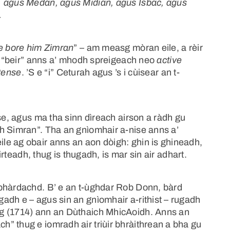
, agus Medan, agus Midian, agus Isbac, agus
…
e bore him Zimran
” – am measg mòran eile, a rèir
ir “beir” anns a’ mhodh spreigeach neo
active
tense
. ’S e “i” Ceturah agus ’s i cùisear an t-
ese, agus ma tha sinn dìreach airson a ràdh gu
h Simran”. Tha an gnìomhair a-nise anns a’
e ag obair anns an aon dòigh: ghin is ghineadh,
uirteadh, thug is thugadh, is mar sin air adhart.
 bhàrdachd. B’ e an t-ùghdar Rob Donn, bàrd
adh e – agus sin an gnìomhair a-rithist – rugadh
g (1714) ann an Dùthaich MhicAoidh. Anns an
” thug e iomradh air triùir bhràithrean a bha gu