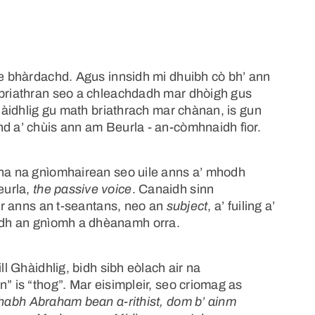
de bhàrdachd. Agus innsidh mi dhuibh cò bh’ ann
 briathran seo a chleachdadh mar dhòigh gus
Ghàidhlig gu math briathrach mar chànan, is gun
hd a’ chùis ann am Beurla - an-còmhnaidh fìor.
Tha na gnìomhairean seo uile anns a’ mhodh
eurla,
the passive voice
. Canaidh sinn
ear anns an t-seantans, neo an
subject
, a’ fuiling a’
idh an gnìomh a dhèanamh orra.
ll Ghàidhlig, bidh sibh eòlach air na
” is “thog”. Mar eisimpleir, seo criomag as
habh Abraham bean a-rithist, dom b’ ainm