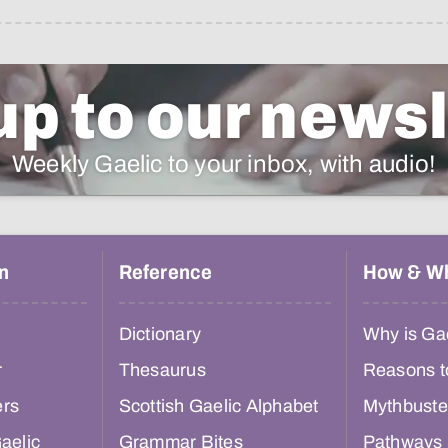
up to our newsl
Weekly Gaelic to your inbox, with audio!
n
Reference
How & W
Dictionary
Why is Gae
r
Thesaurus
Reasons t
ers
Scottish Gaelic Alphabet
Mythbuste
aelic
Grammar Bites
Pathways