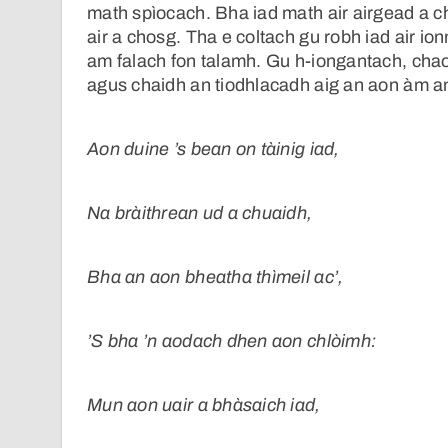
math spìocach. Bha iad math air airgead a 
air a chosg. Tha e coltach gu robh iad air io
am falach fon talamh. Gu h-iongantach, chaoc
agus chaidh an tiodhlacadh aig an aon àm a
Aon duine ’s bean on tàinig iad,
Na bràithrean ud a chuaidh,
Bha an aon bheatha thìmeil ac’,
’S bha ’n aodach dhen aon chlòimh:
Mun aon uair a bhàsaich iad,