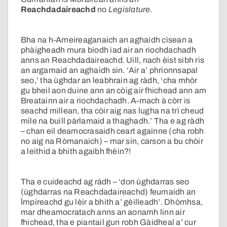
Reachdadaireachd
no
Legislature
.
Bha na h-Ameireaganaich an aghaidh cìsean a
phàigheadh mura biodh iad air an riochdachadh
anns an Reachdadaireachd. Uill, nach èist sibh ris
an argamaid an aghaidh sin. ‘Air a’ phrionnsapal
seo,’ tha ùghdar an leabhrain ag ràdh, ‘cha mhòr
gu bheil aon duine ann an còig air fhichead ann am
Breatainn air a riochdachadh. A-mach à còrr is
seachd millean, tha còir aig nas lugha na trì cheud
mìle na buill pàrlamaid a thaghadh.’ Tha e ag ràdh
– chan eil deamocrasaidh ceart againne (cha robh
no aig na Ròmanaich) – mar sin, carson a bu chòir
a leithid a bhith agaibh fhèin?!
Tha e cuideachd ag ràdh – ‘don ùghdarras seo
(ùghdarras na Reachdadaireachd) feumaidh an
Ìmpireachd gu lèir a bhith a’ gèilleadh’. Dhòmhsa,
mar dheamocratach anns an aonamh linn air
fhichead, tha e piantail gun robh Gàidheal a’ cur