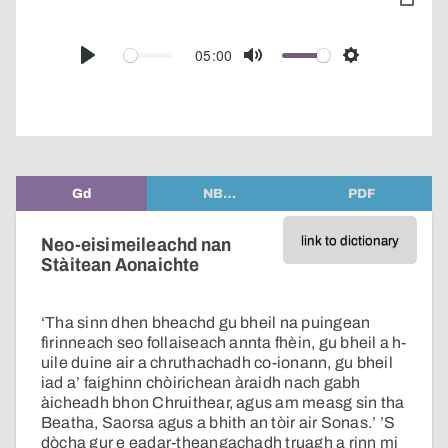
toggle
pop-
over
audio
05:00
Play
Mute
Settings
player
Gd
NB…
PDF
link to dictionary
Neo-eisimeileachd nan
Stàitean Aonaichte
‘Tha sinn dhen bheachd gu bheil na puingean
fìrinneach seo follaiseach annta fhèin, gu bheil a h-
uile duine air a chruthachadh co-ionann, gu bheil
iad a’ faighinn chòirichean àraidh nach gabh
àicheadh bhon Chruithear, agus am measg sin tha
Beatha, Saorsa agus a bhith an tòir air Sonas.’ ’S
dòcha gur e eadar-theangachadh truagh a rinn mi