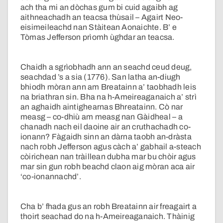
ach tha mi an dòchas gum bi cuid agaibh ag
aithneachadh an teacsa thùsail – Agairt Neo-
eisimeileachd nan Stàitean Aonaichte. B’ e
Tòmas Jefferson prìomh ùghdar an teacsa.
Chaidh a sgrìobhadh ann an seachd ceud deug,
seachdad ’s a sia (1776). San latha an-diugh
bhiodh mòran ann am Breatainn a’ taobhadh leis
na briathran sin. Bha na h-Ameireaganaich a’ strì
an aghaidh aintighearnas Bhreatainn. Cò nar
measg – co-dhiù am measg nan Gàidheal – a
chanadh nach eil daoine air an cruthachadh co-
ionann? Fàgaidh sinn an dàrna taobh an-dràsta
nach robh Jefferson agus càch a’ gabhail a-steach
còirichean nan tràillean dubha mar bu chòir agus
mar sin gun robh beachd claon aig mòran aca air
‘co-ionannachd’.
Cha b’ fhada gus an robh Breatainn air freagairt a
thoirt seachad do na h-Ameireaganaich. Thàinig