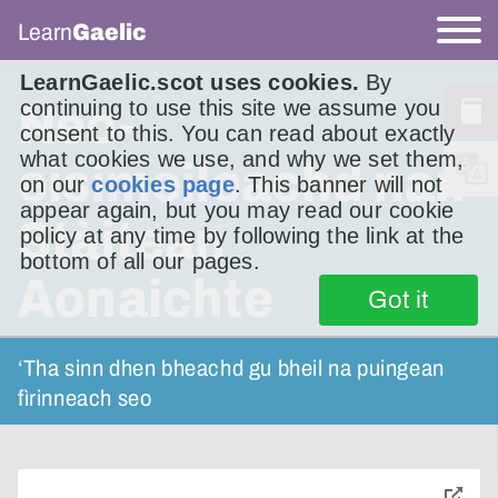
Learn
Gaelic
LearnGaelic.scot uses cookies.
By
continuing to use this site we assume you
Neo-
consent to this. You can read about exactly
what cookies we use, and why we set them,
eisimeileachd nan
on our
cookies page
. This banner will not
appear again, but you may read our cookie
Stàitean
policy at any time by following the link at the
bottom of all our pages.
Aonaichte
Got it
‘Tha sinn dhen bheachd gu bheil na puingean
fìrinneach seo