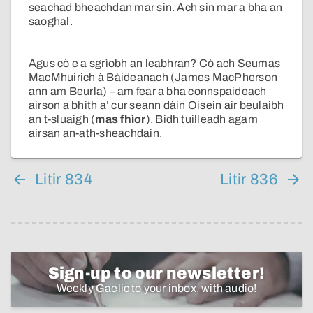
seachad bheachdan mar sin. Ach sin mar a bha an
saoghal.
Agus cò e a sgrìobh an leabhran? Cò ach Seumas
MacMhuirich à Bàideanach (James MacPherson
ann am Beurla) – am fear a bha connspaideach
airson a bhith a’ cur seann dàin Oisein air beulaibh
an t-sluaigh (
mas fhìor
). Bidh tuilleadh agam
airsan an-ath-sheachdain.
Litir 834
Litir 836
Sign-up to our newsletter!
Weekly Gaelic to your inbox, with audio!