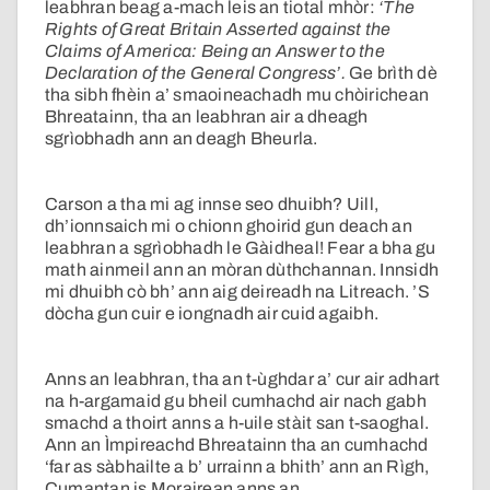
leabhran beag a-mach leis an tiotal mhòr:
‘The
Rights of Great Britain Asserted against the
Claims of America: Being an Answer to the
Declaration of the General Congress’.
Ge brìth dè
tha sibh fhèin a’ smaoineachadh mu chòirichean
Bhreatainn, tha an leabhran air a dheagh
sgrìobhadh ann an deagh Bheurla.
Carson a tha mi ag innse seo dhuibh? Uill,
dh’ionnsaich mi o chionn ghoirid gun deach an
leabhran a sgrìobhadh le Gàidheal! Fear a bha gu
math ainmeil ann an mòran dùthchannan. Innsidh
mi dhuibh cò bh’ ann aig deireadh na Litreach. ’S
dòcha gun cuir e iongnadh air cuid agaibh.
Anns an leabhran, tha an t-ùghdar a’ cur air adhart
na h-argamaid gu bheil cumhachd air nach gabh
smachd a thoirt anns a h-uile stàit san t-saoghal.
Ann an Ìmpireachd Bhreatainn tha an cumhachd
‘far as sàbhailte a b’ urrainn a bhith’ ann an Rìgh,
Cumantan is Morairean anns an