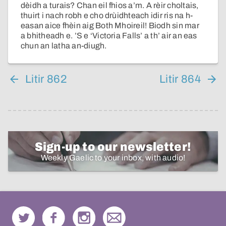
dèidh a turais? Chan eil fhios a’m. A rèir choltais,
thuirt i nach robh e cho drùidhteach idir ris na h-
easan aice fhèin aig Both Mhoireil! Biodh sin mar
a bhitheadh e. ’S e ‘Victoria Falls’ a th’ air an eas
chun an latha an-diugh.
Litir 862
Litir 864
Sign-up to our newsletter!
Weekly Gaelic to your inbox, with audio!