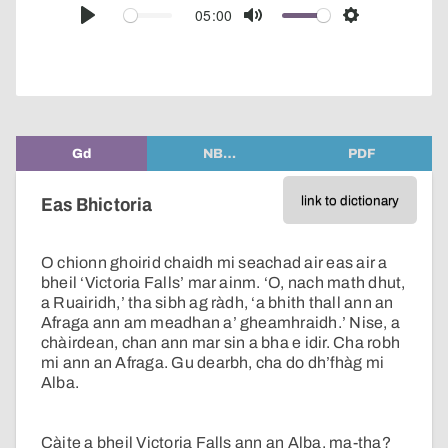
audio
05:00
Play
Mute
Settings
player
Gd
NB…
PDF
link to dictionary
Eas Bhictoria
O chionn ghoirid chaidh mi seachad air eas air a
bheil ‘Victoria Falls’ mar ainm. ‘O, nach math dhut,
a Ruairidh,’ tha sibh ag ràdh, ‘a bhith thall ann an
Afraga ann am meadhan a’ gheamhraidh.’ Nise, a
chàirdean, chan ann mar sin a bha e idir. Cha robh
mi ann an Afraga. Gu dearbh, cha do dh’fhàg mi
Alba.
Càite a bheil Victoria Falls ann an Alba, ma-tha?