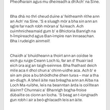
Pheofharain agus mu dheireadh a dh’Ach’ na Sìne.
Bha dhà no thrì cheud duine a’ feitheamh rithe ann
an Ach’ na Sìne. ’S e sluagh mòr a bha sin ann an
sgìre far nach robh mòran a’ fuireach. Ach
cuimhnicheamaid gum b’ e Bhictoria Banrigh na
h-Ìmpireachd agus Ban-ìmpire nan Innseachan.
Bha i rudeigin ainmeil!
Chaidh a’ bhuidheann a thoirt ann an coidse le
eich gu ruige Ceann Loch Iù, far an d’ fhuair iad
eich ùra aig an taigh-seinnse. Bha fhathast deich
mìle aca ri dhol chun a’ chinn-uidhe aca. Ach b’ e
sin am pìos a bu bhòidhche dhen turas – mar a tha
an-diugh. A bheil àite nas brèagha ann an Alba na
Loch Ma-ruibhe, leis na beanntan àrda is coilltean
àlainn? Chunnaic a’ Bhanrigh bogha-froise
dùbailte os cionn an locha. ’S beag an t-iongnadh
gun robh i air a beò-ghlacadh leis an àite.