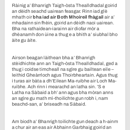
Ràinig a’ Bhanrigh Taigh-òsta Thealldhadal goirid
an dèidh seachd uairean feasgar. Rinn iad glè
mhath oir
bha iad air Both Mhoireil fhàgail
air a’
mhadainn sin fhèin, goirid an dèidh naoi uairean.
Bha na rathaidean-iarainn air diofar mòr a
dhèanamh don ùine a thug e a bhith a’ siubhal bho
àite gu àite.
Airson beagan làithean bha a’ Bhanrigh
stèidhichte ann an Taigh-òsta Thealldhadal, ged a
thug i coidse timcheall na sgìre gu bailtean eile –
leithid Gheàrrloch agus Thoirbheartain. Agus thug
i turas air bàta a dh’Eilean Ma-ruibhe air Loch Ma-
ruibhe. Ach rinn i mearachd an latha sin. ’S e
Latha na Sàbaid a bh’ ann agus bha mòran anns
an sgìre gu math mì-thoilichte gun robh i, nam
beachd-san, a’ briseadh na Sàbaid.
Am biodh a’ Bhanrigh toilichte gun deach a h-ainm
a chur air an eas air Abhainn Garbhaig goirid an