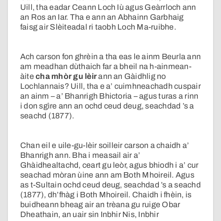
Uill, tha eadar Ceann Loch Iù agus Geàrrloch ann
an Ros an Iar. Tha e ann an Abhainn Garbhaig
faisg air Slèiteadal ri taobh Loch Ma-ruibhe.
Ach carson fon ghrèin a tha eas le ainm Beurla ann
am meadhan dùthaich far a bheil na h-ainmean-
àite
cha mhòr gu lèir
ann an Gàidhlig no
Lochlannais? Uill, tha e a’ cuimhneachadh cuspair
an ainm – a’ Bhanrigh Bhictoria – agus turas a rinn
i don sgìre ann an ochd ceud deug, seachdad ’s a
seachd (1877).
Chan eil e uile-gu-lèir soilleir carson a chaidh a’
Bhanrigh ann. Bha i measail air a’
Ghàidhealtachd, ceart gu leòr, agus bhiodh i a’ cur
seachad mòran ùine ann am Both Mhoireil. Agus
as t-Sultain ochd ceud deug, seachdad ’s a seachd
(1877), dh’fhàg i Both Mhoireil. Chaidh i fhèin, is
buidheann bheag air an trèana gu ruige Obar
Dheathain, an uair sin Inbhir Nis, Inbhir