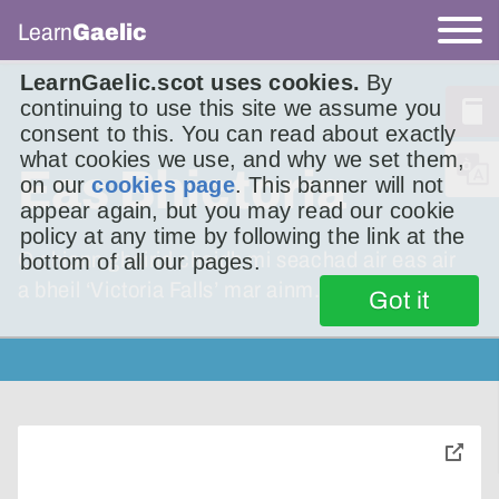
Learn
Gaelic
LearnGaelic.scot uses cookies.
By
continuing to use this site we assume you
consent to this. You can read about exactly
what cookies we use, and why we set them,
Eas Bhictoria
on our
cookies page
. This banner will not
appear again, but you may read our cookie
policy at any time by following the link at the
O chionn ghoirid chaidh mi seachad air eas air
bottom of all our pages.
a bheil ‘Victoria Falls’ mar ainm.
Got it
toggle
pop-
over