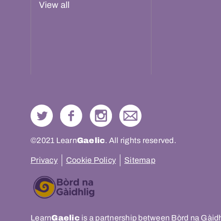
View all
©2021 Learn
Gaelic
. All rights reserved.
Privacy
Cookie Policy
Sitemap
Learn
Gaelic
is a partnership between Bòrd na Gàid