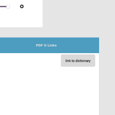
over
audio
Settings
player
PDF & Links
link to dictionary