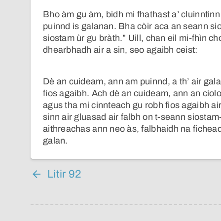
Bho àm gu àm, bidh mi fhathast a’ cluinntinn
puinnd is galanan. Bha còir aca an seann si
siostam ùr gu bràth.” Uill, chan eil mi-fhìn 
dhearbhadh air a sin, seo agaibh ceist:
Dè an cuideam, ann am puinnd, a th’ air gala
fios agaibh. Ach dè an cuideam, ann an ciolo
agus tha mi cinnteach gu robh fios agaibh air 
sinn air gluasad air falbh on t-seann siostam
aithreachas ann neo às, falbhaidh na fichea
galan.
Litir 92