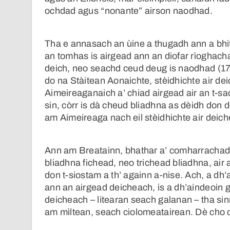
ochdad agus “nonante” airson naodhad.
Tha e annasach an ùine a thugadh ann a bhi
an tomhas is airgead ann an diofar rìoghacha
deich, neo seachd ceud deug is naodhad (1
do na Stàitean Aonaichte, stèidhichte air dei
Aimeireaganaich a’ chiad airgead air an t-sa
sin, còrr is dà cheud bliadhna as dèidh don
am Aimeireaga nach eil stèidhichte air deic
Ann am Breatainn, bhathar a’ comharrachadh,
bliadhna fichead, neo trichead bliadhna, air
don t-siostam a th’ againn a-nise. Ach, a dh’
ann an airgead deicheach, is a dh’aindeoin 
deicheach – litearan seach galanan – tha sinn
am mìltean, seach ciolomeatairean. Dè cho ci