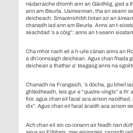
nàdarraiche dhomh ann an Gàidhlig, ged a 
ann am Beurla. Uaireannan, tha an seann sio
deicheach. Smaoinichibh tiotan air an àirea
chanadh iad ann am Beurla. Anns an t-siost
seachdad ’s a còig”; anns an t-seann siosta
Cha mhòr nach eil a h-uile cànan anns an Roi
a dh’ionnsaigh deichean. Agus chan fhada gu
deichean a thathar a’ teagasg anns na sgoilt
Chanadh na Frangaich, ’s dòcha, gu bheil ia
ghlèidheadh, leis gur e “quatre-vingts” a th’ 
fìor, agus chan eil facal aca airson naodhad, 
dix”. Agus chan eil facal àraidh aca airson 
Ach chan eil sin co-ionann air feadh nan dù
agus an Eilbheis, mar eisimpleir, canaidh ia