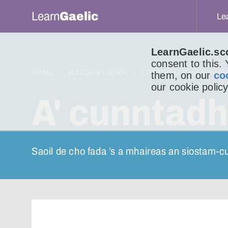
Learn
Gaelic
Le
LearnGaelic.sc
consent to this.
HOME
WATCH & LISTEN
LITIR DO LUCHD-IONNS
them, on our
co
our cookie policy
A' cunntadh
Saoil de cho fada ’s a mhaireas an siostam-c