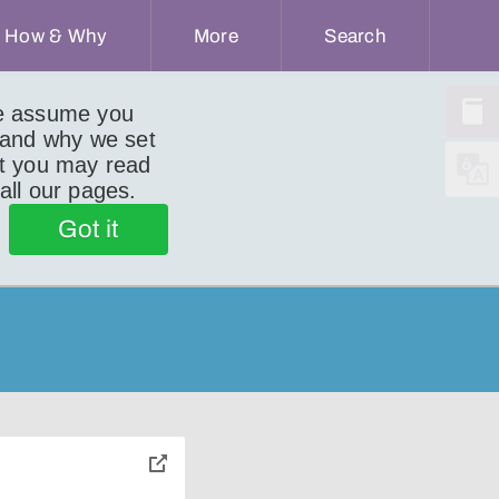
How & Why
More
Search
we assume you
 and why we set
ut you may read
 all our pages.
Got it
toggle
pop-