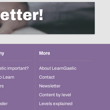
etter!
hy
More
lic important?
About LearnGaelic
o Learn
Contact
rs
Newsletter
Content by level
nder
Levels explained