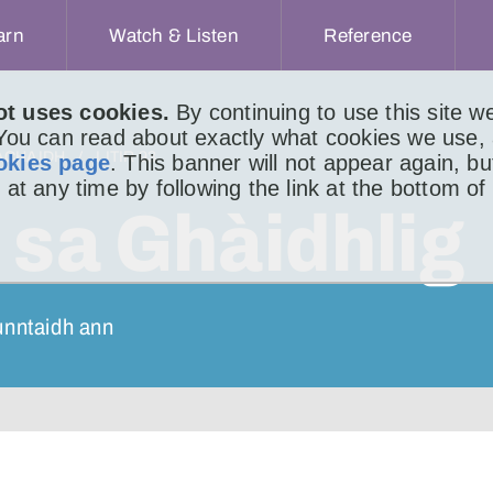
arn
Watch & Listen
Reference
ot uses cookies.
By continuing to use this site 
 You can read about exactly what cookies we use,
ACHAIDH
LITIR 93
okies page
. This banner will not appear again, b
 at any time by following the link at the bottom of
 sa Ghàidhlig
unntaidh ann