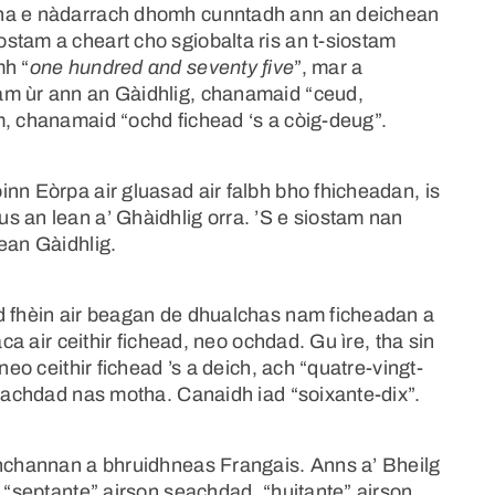
tha e nàdarrach dhomh cunntadh ann an deichean
stam a cheart cho sgiobalta ris an t-siostam
mh “
one hundred and seventy five
”, mar a
am ùr ann an Gàidhlig, chanamaid “ceud,
m, chanamaid “ochd fichead ‘s a còig-deug”.
nn Eòrpa air gluasad air falbh bho fhicheadan, is
s an lean a’ Ghàidhlig orra. ’S e siostam nan
ean Gàidhlig.
d fhèin air beagan de dhualchas nam ficheadan a
aca air ceithir fichead, neo ochdad. Gu ìre, tha sin
neo ceithir fichead ’s a deich, ach “quatre-vingt-
seachdad nas motha. Canaidh iad “soixante-dix”.
thchannan a bhruidhneas Frangais. Anns a’ Bheilg
d “septante” airson seachdad, “huitante” airson