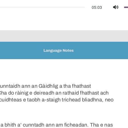
05:03
Mute
Language Notes
unntaidh ann an Gàidhlig a tha fhathast
ha do ràinig e deireadh an rathaid fhathast ach
 cuidhteas e taobh a-staigh trichead bliadhna, neo
 a bhith a’ cunntadh ann am ficheadan. Tha e nas