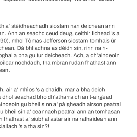
th a’ stèidheachadh siostam nan deichean ann
n. Ann an seachd ceud deug, ceithir fichead ’s a
790), mhol Tòmas Jefferson siostam-tomhais ùr
chean. Dà bhliadhna as dèidh sin, rinn na h-
oghal a bha gu tur deicheach. Ach, a dh’aindeoin
 doilear nochdadh, tha mòran rudan fhathast ann
hean.
 air a’ mhìos ’s a chaidh, mar a bha deich
 a dhol seachad bho dh’atharraich an t-airgead
aindeoin gu bheil sinn a’ pàigheadh airson peatral
gu bheil sin a’ ceannach peatral ann an tomhasan
 fhathast a’ siubhal astar air na rathaidean ann
allach ’s a tha sin?!