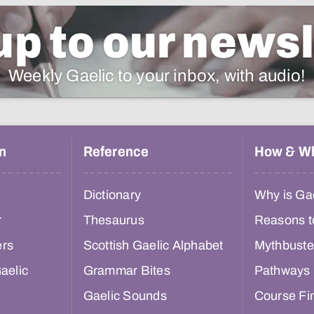
up to our newsl
Weekly Gaelic to your inbox, with audio!
n
Reference
How & W
Dictionary
Why is Gae
r
Thesaurus
Reasons t
ers
Scottish Gaelic Alphabet
Mythbuste
aelic
Grammar Bites
Pathways
Gaelic Sounds
Course Fi