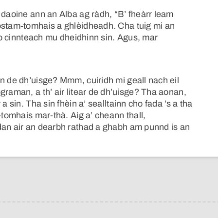
 daoine ann an Alba ag ràdh, “B’ fheàrr leam
ostam-tomhais a ghlèidheadh. Cha tuig mi an
cho cinnteach mu dheidhinn sin. Agus, mar
n de dh’uisge? Mmm, cuiridh mi geall nach eil
graman, a th’ air litear de dh’uisge? Tha aonan,
a sin. Tha sin fhèin a’ sealltainn cho fada ’s a tha
-tomhais mar-thà. Aig a’ cheann thall,
dan air an dearbh rathad a ghabh am punnd is an