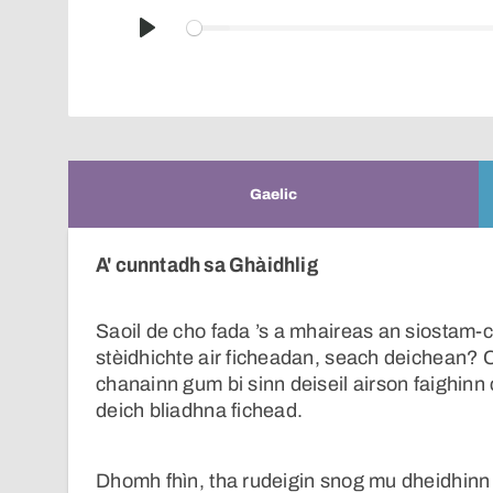
Play
Gaelic
A' cunntadh sa Ghàidhlig
Saoil de cho fada ’s a mhaireas an siostam-c
stèidhichte air ficheadan, seach deichean? C
chanainn gum bi sinn deiseil airson faighinn
deich bliadhna fichead.
Dhomh fhìn, tha rudeigin snog mu dheidhinn