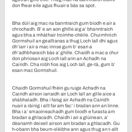
don fhear eile agus fhuair e bàs sa spot.
Bha dùil aig mac na banntraich gum biodh e air a
chrochadh. B’ e an aon ghille aig a’ bhanntraich
agus bha a mhàthair troimhe-chèile. Chuimhnich
Gormshuil an gealltanas a thug Loch Iall dhi agus
dh’iarr i air a mac innse gum b’ esan a
dh’adhbharaich bàs a’ ghille. Chaidh a mac a chur
don phrìosan aig Loch Iall ann an Achadh na
Cairidh. Cha robh fios aig Loch Iall, ge-tà, gum b’
esan mac Gormshuil.
Chaidh Gormshuil fhèin gu ruige Achadh na
Cairidh airson iarraidh air Loch Iall an gille aice a
shàbhaladh. Bha i faisg air Achadh na Cairidh
nuair a ràinig i allt far am fac’ i bradan ann an linne.
Bha i a’ smaoineachadh gum biodh e furasta am
bradan a ghlacadh. Chaidh i air a glùinean, a’
dèanamh deiseil airson am bradan a ghlacadh. Gu
h-obann bha beum-slèibhe ann agus thug an t-allt