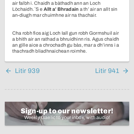
air falbh i. Chaidh a bàthadh ann an Loch
Lòchaidh. ʼS e
Allt a’ Bhradain
a th’ air an allt sin
an-diugh mar chuimhne air na thachair.
Cha robh fios aig Loch Iall gun robh Gormshuil air
a bhith air an rathad a bhruidhinn ris. Agus chaidh
an gille aice a chrochadh gu bàs, mar a dh’inns i a
thachradh bliadhnaichean roimhe.
Litir 939
Litir 941
Sign-up to our newsletter!
Weekly Gaelic to your inbox, with audio!