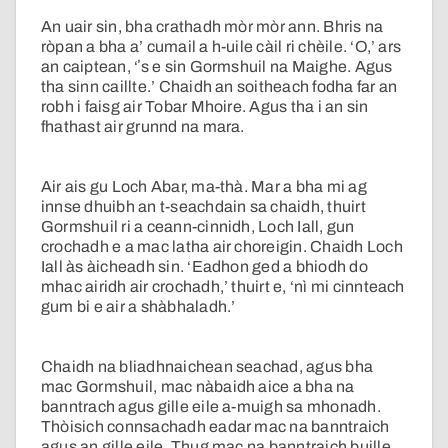
An uair sin, bha crathadh mòr mòr ann. Bhris na
ròpan a bha a’ cumail a h-uile càil ri chèile. ‘O,’ ars
an caiptean, ‘ʼs e sin Gormshuil na Maighe. Agus
tha sinn caillte.’ Chaidh an soitheach fodha far an
robh i faisg air Tobar Mhoire. Agus tha i an sin
fhathast air grunnd na mara.
Air ais gu Loch Abar, ma-thà. Mar a bha mi ag
innse dhuibh an t-seachdain sa chaidh, thuirt
Gormshuil ri a ceann-cinnidh, Loch Iall, gun
crochadh e a mac latha air choreigin. Chaidh Loch
Iall às àicheadh sin. ‘Eadhon ged a bhiodh do
mhac airidh air crochadh,’ thuirt e, ‘nì mi cinnteach
gum bi e air a shàbhaladh.’
Chaidh na bliadhnaichean seachad, agus bha
mac Gormshuil, mac nàbaidh aice a bha na
banntrach agus gille eile a-muigh sa mhonadh.
Thòisich connsachadh eadar mac na banntraich
agus an gille eile. Thug mac na banntraich buille