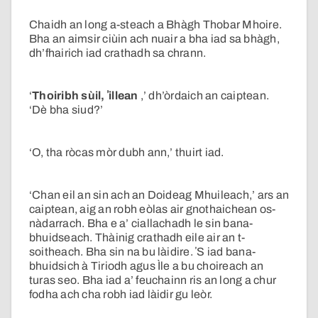
Chaidh an long a-steach a Bhàgh Thobar Mhoire.
Bha an aimsir ciùin ach nuair a bha iad sa bhàgh,
dh’fhairich iad crathadh sa chrann.
‘
Thoiribh sùil, ʼillean
,’ dh’òrdaich an caiptean.
‘Dè bha siud?’
‘O, tha ròcas mòr dubh ann,’ thuirt iad.
‘Chan eil an sin ach an Doideag Mhuileach,’ ars an
caiptean, aig an robh eòlas air gnothaichean os-
nàdarrach. Bha e a’ ciallachadh le sin bana-
bhuidseach. Thàinig crathadh eile air an t-
soitheach. Bha sin na bu làidire. ʼS iad bana-
bhuidsich à Tiriodh agus Ìle a bu choireach an
turas seo. Bha iad a’ feuchainn ris an long a chur
fodha ach cha robh iad làidir gu leòr.