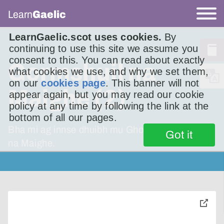
Learn
Gaelic
LearnGaelic.scot uses cookies.
By
continuing to use this site we assume you
consent to this. You can read about exactly
Gormshuil na
what cookies we use, and why we set them,
on our
cookies page
. This banner will not
Maighe (2)
appear again, but you may read our cookie
policy at any time by following the link at the
bottom of all our pages.
Bha mi ag innse dhuibh mu Ghormshuil Mhòr
Got it
na Maighe.
toggle
pop-
over