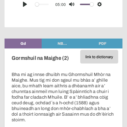
audio
05:00
Play
Mute
Settings
player
Gd
NB…
PDF
link to dictionary
Gormshuil na Maighe (2)
Bha mi ag innse dhuibh mu Ghormshuil Mhòr na
Maighe. Mus tig mi don sgeul mu bhàs a’ ghille
aice, bu mhath leam aithris a dhèanamh air a’
chunntas ainmeil mun luing Spàinntich a chuir i
fodha far cladach Mhuile. B’ e a’ bhliadhna còig
ceud deug, ochdad ʼs a h-ochd (1588) agus
bhuineadh an long don mhòr-chabhlach a bha a’
dol a thoirt ionnsaigh air Sasainn mus do dh’èirich
stoirm.