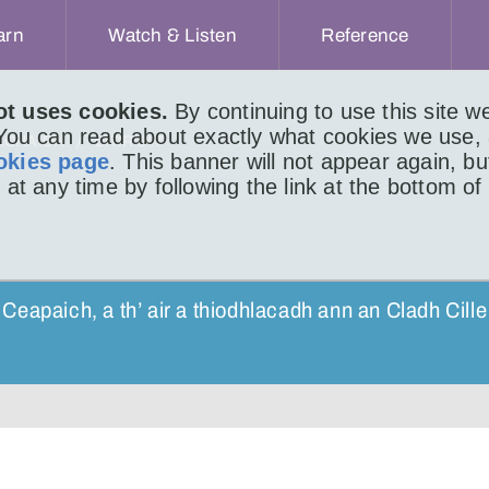
arn
Watch & Listen
Reference
ot uses cookies.
By continuing to use this site 
 You can read about exactly what cookies we use,
ACHAIDH
LITIR 947
okies page
. This banner will not appear again, b
 at any time by following the link at the bottom of
)
Ceapaich, a th’ air a thiodhlacadh ann an Cladh Cille