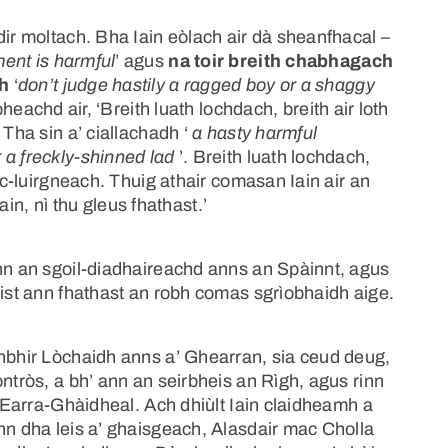
dir moltach. Bha Iain eòlach air dà sheanfhacal –
ent is harmful
’ agus
na toir breith chabhagach
ch
‘
don’t judge hastily a ragged boy or a shaggy
bheachd air, ‘Breith luath lochdach, breith air loth
 Tha sin a’ ciallachadh ‘
a hasty harmful
 a freckly-shinned lad
’. Breith luath lochdach,
eac-luirgneach. Thuig athair comasan Iain air an
Iain, nì thu gleus fhathast.’
ann an sgoil-diadhaireachd anns an Spàinnt, agus
eist ann fhathast an robh comas sgrìobhaidh aige.
Inbhir Lòchaidh anns a’ Ghearran, sia ceud deug,
ntròs, a bh’ ann an seirbheis an Rìgh, agus rinn
a Earra-Ghàidheal. Ach dhiùlt Iain claidheamh a
nn dha leis a’ ghaisgeach, Alasdair mac Cholla