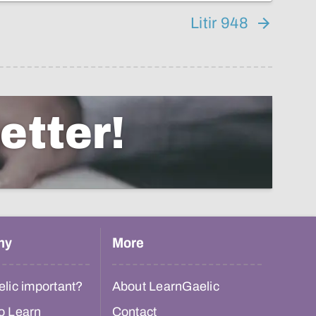
Litir 948
etter!
hy
More
lic important?
About LearnGaelic
o Learn
Contact