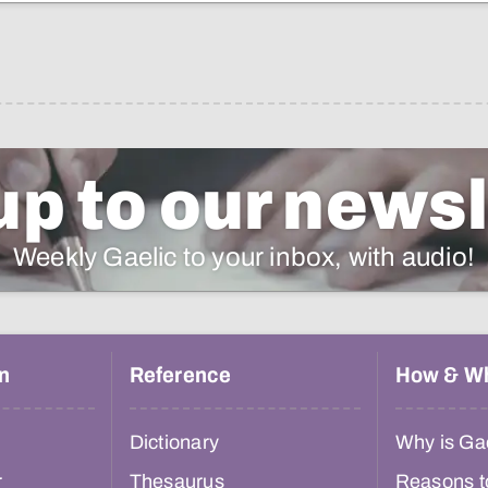
up to our newsl
Weekly Gaelic to your inbox, with audio!
n
Reference
How & W
Dictionary
Why is Gae
r
Thesaurus
Reasons t