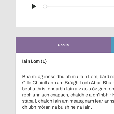
Play
Gaelic
Iain Lom (1)
Bha mi ag innse dhuibh mu Iain Lom, bàrd na
Cille Choirill ann am Bràigh Loch Abar. Bhui
beul-aithris, dhearbh Iain aig aois òg gun r
robh ann ach cnapach, chaidh e a dh’Inbhir Ni
stàball, chaidh Iain am measg nam fear anns
dhiubh mòran na bu shine na Iain.