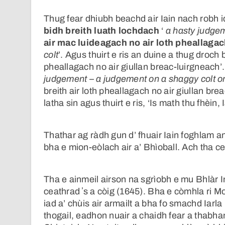
Thug fear dhiubh beachd air Iain nach robh i
bidh breith luath lochdach
‘
a hasty judgem
air mac luideagach no air loth pheallaga
colt
’. Agus thuirt e ris an duine a thug droch 
pheallagach no air giullan breac-luirgneach’.
judgement – a judgement on a shaggy colt or
breith air loth pheallagach no air giullan br
latha sin agus thuirt e ris, ‘Is math thu fhèin, 
Thathar ag ràdh gun d’ fhuair Iain foghlam 
bha e mion-eòlach air a’ Bhìoball. Ach tha c
Tha e ainmeil airson na sgrìobh e mu Bhlàr 
ceathrad ʼs a còig (1645). Bha e còmhla ri Mo
iad a’ chùis air armailt a bha fo smachd Iarl
thogail, eadhon nuair a chaidh fear a thabha