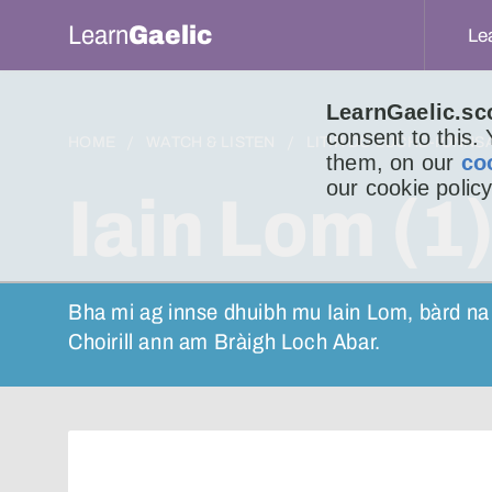
Learn
Gaelic
Le
LearnGaelic.sc
consent to this.
HOME
WATCH & LISTEN
LITIR DO LUCHD-IONNS
them, on our
co
our cookie policy
Iain Lom (1
Bha mi ag innse dhuibh mu Iain Lom, bàrd na 
Choirill ann am Bràigh Loch Abar.