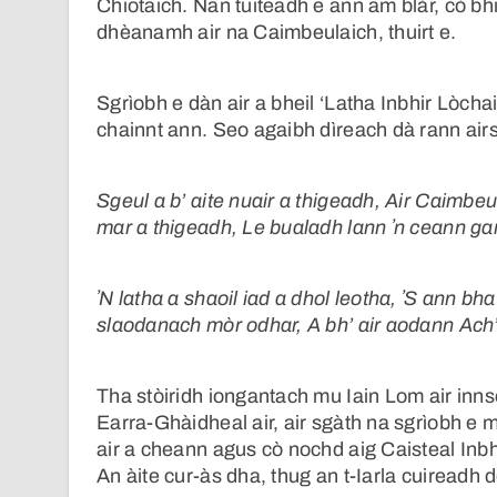
Chiotaich. Nan tuiteadh e ann am blàr, cò b
dhèanamh air na Caimbeulaich, thuirt e.
Sgrìobh e dàn air a bheil ‘Latha Inbhir Lòcha
chainnt ann. Seo agaibh dìreach dà rann airs
Sgeul a b’ aite nuair a thigeadh, Air Caimbe
mar a thigeadh, Le bualadh lann ʼn ceann ga
ʼN latha a shaoil iad a dhol leotha, ʼS ann bh
slaodanach mòr odhar, A bh’ air aodann Ach’
Tha stòiridh iongantach mu Iain Lom air inn
Earra-Ghàidheal air, air sgàth na sgrìobh e 
air a cheann agus cò nochd aig Caisteal Inbh
An àite cur-às dha, thug an t-Iarla cuireadh 