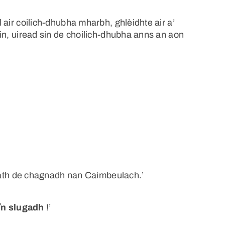
il air coilich-dhubha mharbh, ghlèidhte air a’
Iain, uiread sin de choilich-dhubha anns an aon
u bràth de chagnadh nan Caimbeulach.’
ʼn slugadh
!’