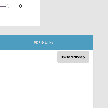
over
audio
Settings
player
PDF & Links
link to dictionary