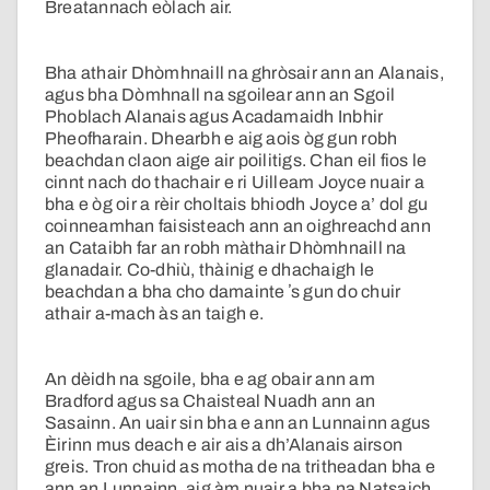
Breatannach eòlach air.
Bha athair Dhòmhnaill na ghròsair ann an Alanais,
agus bha Dòmhnall na sgoilear ann an Sgoil
Phoblach Alanais agus Acadamaidh Inbhir
Pheofharain. Dhearbh e aig aois òg gun robh
beachdan claon aige air poilitigs. Chan eil fios le
cinnt nach do thachair e ri Uilleam Joyce nuair a
bha e òg oir a rèir choltais bhiodh Joyce a’ dol gu
coinneamhan faisisteach ann an oighreachd ann
an Cataibh far an robh màthair Dhòmhnaill na
glanadair. Co-dhiù, thàinig e dhachaigh le
beachdan a bha cho damainte ʼs gun do chuir
athair a-mach às an taigh e.
An dèidh na sgoile, bha e ag obair ann am
Bradford agus sa Chaisteal Nuadh ann an
Sasainn. An uair sin bha e ann an Lunnainn agus
Èirinn mus deach e air ais a dh’Alanais airson
greis. Tron chuid as motha de na tritheadan bha e
ann an Lunnainn, aig àm nuair a bha na Natsaich