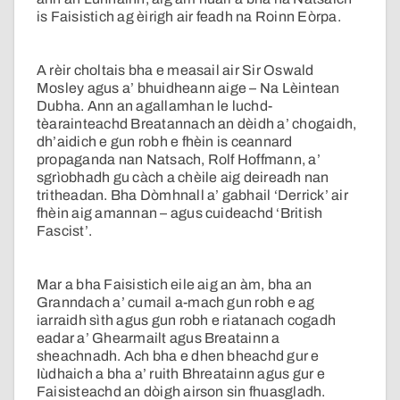
is Faisistich ag èirigh air feadh na Roinn Eòrpa.
A rèir choltais bha e measail air Sir Oswald
Mosley agus a’ bhuidheann aige – Na Lèintean
Dubha. Ann an agallamhan le luchd-
tèarainteachd Breatannach an dèidh a’ chogaidh,
dh’aidich e gun robh e fhèin is ceannard
propaganda nan Natsach, Rolf Hoffmann, a’
sgrìobhadh gu càch a chèile aig deireadh nan
tritheadan. Bha Dòmhnall a’ gabhail ‘Derrick’ air
fhèin aig amannan – agus cuideachd ‘British
Fascist’.
Mar a bha Faisistich eile aig an àm, bha an
Granndach a’ cumail a-mach gun robh e ag
iarraidh sìth agus gun robh e riatanach cogadh
eadar a’ Ghearmailt agus Breatainn a
sheachnadh. Ach bha e dhen bheachd gur e
Iùdhaich a bha a’ ruith Bhreatainn agus gur e
Faisisteachd an dòigh airson sin fhuasgladh.