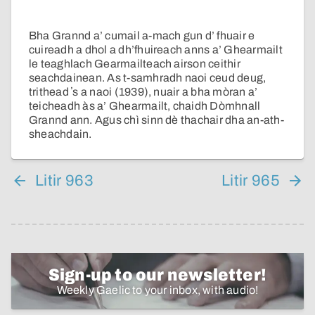
Bha Grannd a’ cumail a-mach gun d’ fhuair e
cuireadh a dhol a dh’fhuireach anns a’ Ghearmailt
le teaghlach Gearmailteach airson ceithir
seachdainean. As t-samhradh naoi ceud deug,
trithead ʼs a naoi (1939), nuair a bha mòran a’
teicheadh às a’ Ghearmailt, chaidh Dòmhnall
Grannd ann. Agus chì sinn dè thachair dha an-ath-
sheachdain.
Litir 963
Litir 965
Sign-up to our newsletter!
Weekly Gaelic to your inbox, with audio!