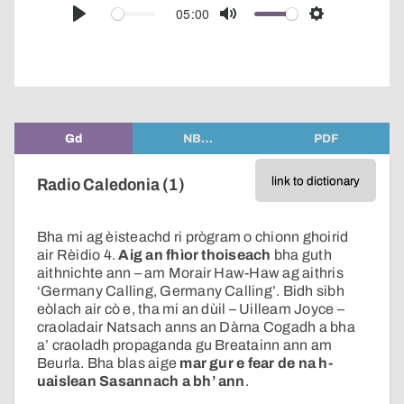
audio
05:00
Play
Mute
Settings
player
Gd
NB…
PDF
link to dictionary
Radio Caledonia (1)
Bha mi ag èisteachd ri prògram o chionn ghoirid
air Rèidio 4.
Aig an fhìor thoiseach
bha guth
aithnichte ann – am Morair Haw-Haw ag aithris
‘Germany Calling, Germany Calling’. Bidh sibh
eòlach air cò e, tha mi an dùil – Uilleam Joyce –
craoladair Natsach anns an Dàrna Cogadh a bha
a’ craoladh propaganda gu Breatainn ann am
Beurla. Bha blas aige
mar gur e fear de na h-
uaislean Sasannach a bh’ ann
.