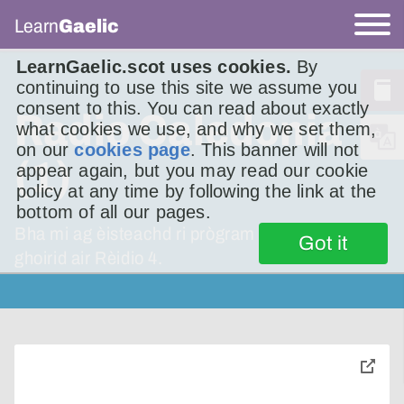
Learn
Gaelic
LearnGaelic.scot uses cookies.
By
continuing to use this site we assume you
consent to this. You can read about exactly
Radio Caledonia
what cookies we use, and why we set them,
on our
cookies page
. This banner will not
(1)
appear again, but you may read our cookie
policy at any time by following the link at the
bottom of all our pages.
Bha mi ag èisteachd ri prògram o chionn
Got it
ghoirid air Rèidio 4.
toggle
pop-
over