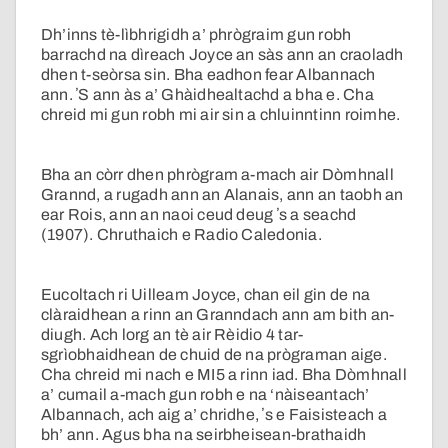
Dh’inns tè-lìbhrigidh a’ phrògraim gun robh
barrachd na dìreach Joyce an sàs ann an craoladh
dhen t-seòrsa sin. Bha eadhon fear Albannach
ann. ʼS ann às a’ Ghàidhealtachd a bha e. Cha
chreid mi gun robh mi air sin a chluinntinn roimhe.
Bha an còrr dhen phrògram a-mach air Dòmhnall
Grannd, a rugadh ann an Alanais, ann an taobh an
ear Rois, ann an naoi ceud deug ʼs a seachd
(1907). Chruthaich e Radio Caledonia.
Eucoltach ri Uilleam Joyce, chan eil gin de na
clàraidhean a rinn an Granndach ann am bith an-
diugh. Ach lorg an tè air Rèidio 4 tar-
sgrìobhaidhean de chuid de na prògraman aige.
Cha chreid mi nach e MI5 a rinn iad. Bha Dòmhnall
a’ cumail a-mach gun robh e na ‘nàiseantach’
Albannach, ach aig a’ chridhe, ʼs e Faisisteach a
bh’ ann. Agus bha na seirbheisean-brathaidh