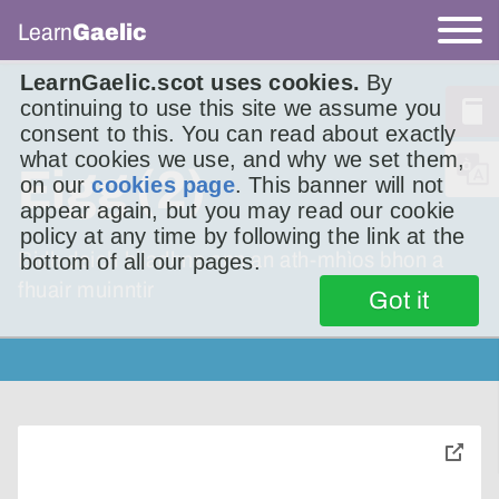
Learn
Gaelic
LearnGaelic.scot uses cookies.
By
continuing to use this site we assume you
consent to this. You can read about exactly
what cookies we use, and why we set them,
Eigg (2)
on our
cookies page
. This banner will not
appear again, but you may read our cookie
policy at any time by following the link at the
Bidh deich bliadhna ann an ath-mhìos bhon a
bottom of all our pages.
fhuair muinntir
Got it
toggle
pop-
over