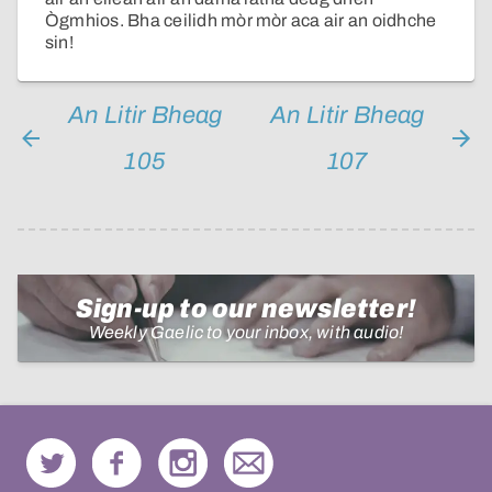
Ògmhios. Bha ceilidh mòr mòr aca air an oidhche
sin!
An Litir Bheag
An Litir Bheag
105
107
Sign-up to our newsletter!
Weekly Gaelic to your inbox, with audio!