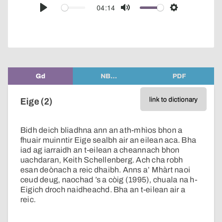
audio
04:14
Play
Mute
Settings
player
Gd
NB…
PDF
link to dictionary
Eige (2)
Bidh deich bliadhna ann an ath-mhìos bhon a
fhuair muinntir Eige sealbh air an eilean aca. Bha
iad ag iarraidh an t-eilean a cheannach bhon
uachdaran, Keith Schellenberg. Ach cha robh
esan deònach a reic dhaibh. Anns a’ Mhàrt naoi
ceud deug, naochad ’s a còig (1995), chuala na h-
Eigich droch naidheachd. Bha an t-eilean air a
reic.