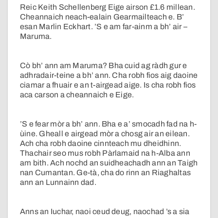
Reic Keith Schellenberg Eige airson £1.6 millean.
Cheannaich neach-ealain Gearmailteach e. B’
esan Marlin Eckhart. ’S e am far-ainm a bh’ air –
Maruma.
Cò bh’ ann am Maruma? Bha cuid ag ràdh gur e
adhradair-teine a bh’ ann. Cha robh fios aig daoine
ciamar a fhuair e an t-airgead aige. Is cha robh fios
aca carson a cheannaich e Eige.
’S e fear mòr a bh’ ann. Bha e a’ smocadh fad na h-
ùine. Gheall e airgead mòr a chosg air an eilean.
Ach cha robh daoine cinnteach mu dheidhinn.
Thachair seo mus robh Pàrlamaid na h-Alba ann
am bith. Ach nochd an suidheachadh ann an Taigh
nan Cumantan. Ge-tà, cha do rinn an Riaghaltas
ann an Lunnainn dad.
Anns an Iuchar, naoi ceud deug, naochad ’s a sia