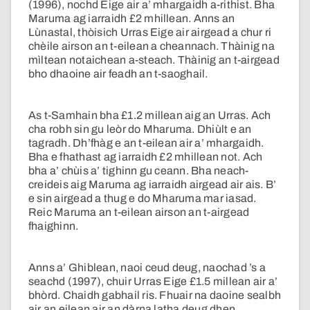
(1996), nochd Eige air a’ mhargaidh a-rithist. Bha
Maruma ag iarraidh £2 mhillean. Anns an
Lùnastal, thòisich Urras Eige air airgead a chur ri
chèile airson an t-eilean a cheannach. Thàinig na
mìltean notaichean a-steach. Thàinig an t-airgead
bho dhaoine air feadh an t-saoghail.
As t-Samhain bha £1.2 millean aig an Urras. Ach
cha robh sin gu leòr do Mharuma. Dhiùlt e an
tagradh. Dh’fhàg e an t-eilean air a’ mhargaidh.
Bha e fhathast ag iarraidh £2 mhillean not. Ach
bha a’ chùis a’ tighinn gu ceann. Bha neach-
creideis aig Maruma ag iarraidh airgead air ais. B’
e sin airgead a thug e do Mharuma mar iasad.
Reic Maruma an t-eilean airson an t-airgead
fhaighinn.
Anns a’ Ghiblean, naoi ceud deug, naochad ’s a
seachd (1997), chuir Urras Eige £1.5 millean air a’
bhòrd. Chaidh gabhail ris. Fhuair na daoine sealbh
air an eilean air an dàrna latha deug dhen