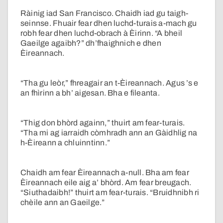
Ràinig iad San Francisco. Chaidh iad gu taigh-
seinnse. Fhuair fear dhen luchd-turais a-mach gu
robh fear dhen luchd-obrach à Èirinn. “A bheil
Gaeilge agaibh?” dh’fhaighnich e dhen
Èireannach.
“Tha gu leòr,” fhreagair an t-Èireannach. Agus ’s e
an fhìrinn a bh’ aigesan. Bha e fileanta.
“Thig don bhòrd againn,” thuirt am fear-turais.
“Tha mi ag iarraidh còmhradh ann an Gàidhlig na
h-Èireann a chluinntinn.”
Chaidh am fear Èireannach a-null. Bha am fear
Èireannach eile aig a’ bhòrd. Am fear breugach.
“Siuthadaibh!” thuirt am fear-turais. “Bruidhnibh ri
chèile ann an Gaeilge.”