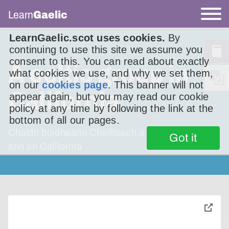
Learn
Gaelic
LearnGaelic.scot uses cookies.
By
continuing to use this site we assume you
consent to this. You can read about exactly
A celtic group in
what cookies we use, and why we set them,
on our
cookies page
. This banner will not
California
appear again, but you may read our cookie
policy at any time by following the link at the
bottom of all our pages.
Chaidh buidheann Cheilteach a chur air chois
Got it
ann an California
toggle
pop-
over