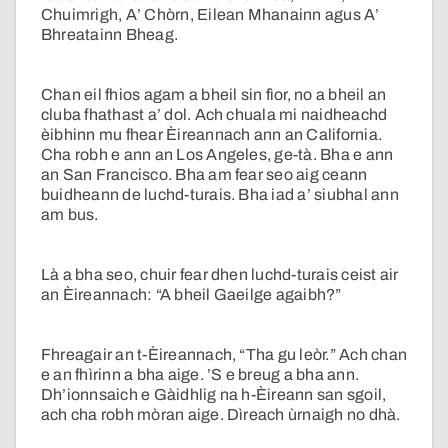
Chuimrigh, A’ Chòrn, Eilean Mhanainn agus A’
Bhreatainn Bheag.
Chan eil fhios agam a bheil sin fìor, no a bheil an
cluba fhathast a’ dol. Ach chuala mi naidheachd
èibhinn mu fhear Èireannach ann an California.
Cha robh e ann an Los Angeles, ge-tà. Bha e ann
an San Francisco. Bha am fear seo aig ceann
buidheann de luchd-turais. Bha iad a’ siubhal ann
am bus.
Là a bha seo, chuir fear dhen luchd-turais ceist air
an Èireannach: “A bheil Gaeilge agaibh?”
Fhreagair an t-Èireannach, “Tha gu leòr.” Ach chan
e an fhìrinn a bha aige. ’S e breug a bha ann.
Dh’ionnsaich e Gàidhlig na h-Èireann san sgoil,
ach cha robh mòran aige. Dìreach ùrnaigh no dhà.