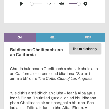
audio
05:09
Play
Mute
Settings
player
Gd
NB…
PDF
link to dictionary
Buidheann Cheilteach ann
an California
Chaidh buidheann Cheilteach a chur air chois ann
an California o chionn ceud bliadhna. ’S e an t-
ainm a bh’ oirre
The Celtic Club of Los Angeles.
’S e dithis a stèidhich an cluba – fear à Alba agus
fear à Èirinn. Thuirt iad gur e a’ chiad bhuidheann
phan-Cheilteach air an t-saoghal a bh’ ann. Bha
iad a’ cur fàilte air daoine bho Alba, Èirinn, A’