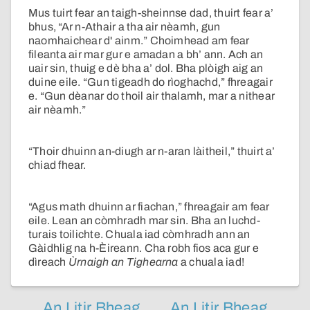
Mus tuirt fear an taigh-sheinnse dad, thuirt fear a’
bhus, “Ar n-Athair a tha air nèamh, gun
naomhaichear d' ainm.” Choimhead am fear
fileanta air mar gur e amadan a bh’ ann. Ach an
uair sin, thuig e dè bha a’ dol. Bha plòigh aig an
duine eile. “Gun tigeadh do rìoghachd,” fhreagair
e. “Gun dèanar do thoil air thalamh, mar a nithear
air nèamh.”
“Thoir dhuinn an-diugh ar n-aran làitheil,” thuirt a’
chiad fhear.
“Agus math dhuinn ar fiachan,” fhreagair am fear
eile. Lean an còmhradh mar sin. Bha an luchd-
turais toilichte. Chuala iad còmhradh ann an
Gàidhlig na h-Èireann. Cha robh fios aca gur e
dìreach
Ùrnaigh an Tighearna
a chuala iad!
An Litir Bheag
An Litir Bheag