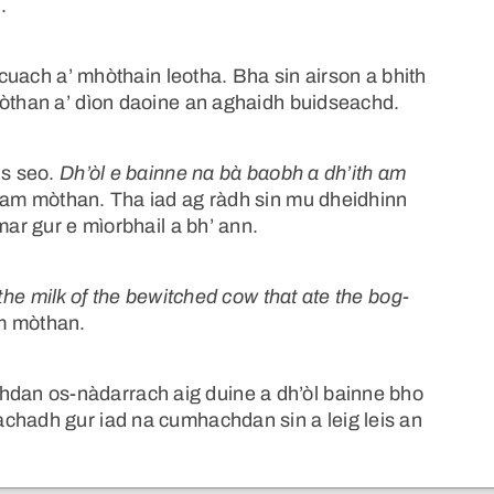
.
t cuach a’ mhòthain leotha. Bha sin airson a bhith
mòthan a’ dìon daoine an aghaidh buidseachd.
us seo.
Dh’òl e bainne na bà baobh a dh’ith am
h am mòthan. Tha iad ag ràdh sin mu dheidhinn
mar gur e mìorbhail a bh’ ann.
the milk of the bewitched cow that ate the bog-
am mòthan.
an os-nàdarrach aig duine a dh’òl bainne bho
chadh gur iad na cumhachdan sin a leig leis an