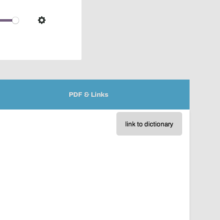
pop-
over
audio
Settings
player
PDF & Links
link to dictionary