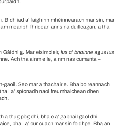
purpaidh.
. Bidh iad a’ faighinn mhèinnearach mar sin, mar
h nam meanbh-fhrìdean anns na duilleagan, a tha
 Gàidhlig. Mar eisimpleir,
lus a’ bhainne
agus
lus
inne. Ach tha ainm eile, ainm nas cumanta –
-gaoil. Seo mar a thachair e. Bha boireannach
. Bha i a’ spìonadh naoi freumhaichean dhen
ach.
th a thug pòg dhi, bha e a’ gabhail gaol dhi.
ice, bha i a’ cur cuach mar sin foidhpe. Bha an