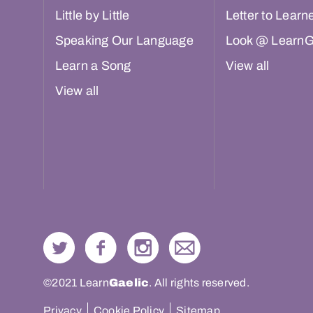
Little by Little
Letter to Learn
Speaking Our Language
Look @ LearnG
Learn a Song
View all
View all
©2021 Learn
Gaelic
. All rights reserved.
Privacy
Cookie Policy
Sitemap