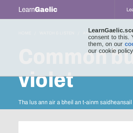
Learn
Gaelic
Le
LearnGaelic.sc
HOME
WATCH & LISTEN
AN LITIR BHEAG
LIT
consent to this.
them, on our
co
Common but
our cookie policy
violet
Tha lus ann air a bheil an t-ainm saidheansail