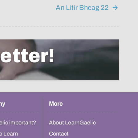
An Litir Bheag 22
etter!
hy
More
lic important?
About LearnGaelic
o Learn
Contact