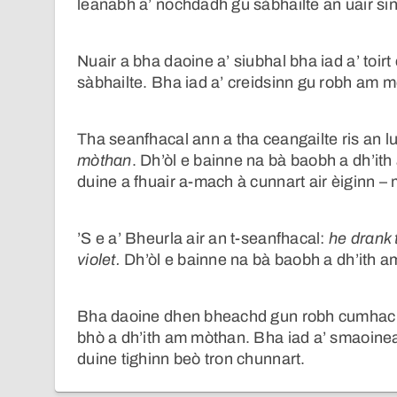
leanabh a’ nochdadh gu sàbhailte an uair sin
Nuair a bha daoine a’ siubhal bha iad a’ toir
sàbhailte. Bha iad a’ creidsinn gu robh am 
Tha seanfhacal ann a tha ceangailte ris an l
mòthan
. Dh’òl e bainne na bà baobh a dh’it
duine a fhuair a-mach à cunnart air èiginn – 
’S e a’ Bheurla air an t-seanfhacal:
he drank 
violet.
Dh’òl e bainne na bà baobh a dh’ith 
Bha daoine dhen bheachd gun robh cumhachd
bhò a dh’ith am mòthan. Bha iad a’ smaoinea
duine tighinn beò tron chunnart.