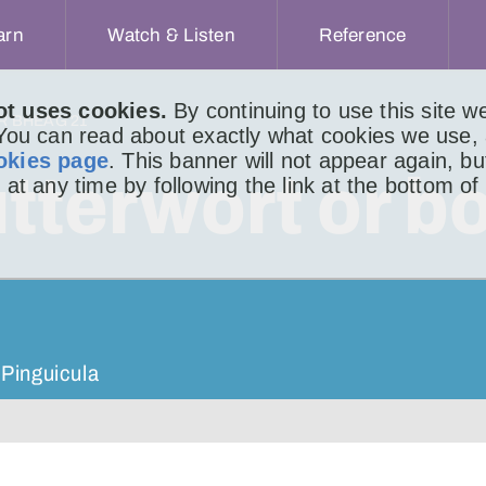
arn
Watch & Listen
Reference
ot uses cookies.
By continuing to use this site 
IR BHEAG 21
 You can read about exactly what cookies we use,
okies page
. This banner will not appear again, b
terwort or b
 at any time by following the link at the bottom of
 Pinguicula