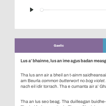
Play
Gaelic
Lus a’ bhainne, lus an ime agus badan meas
Tha lus ann air a bheil an t-ainm saidheansa
am Beurla
common butterwort
no
bog violet
nach eil idir torrach. Tha e cumanta air a’ G
Tha an lus seo beag. Tha duilleagan buidhe-u