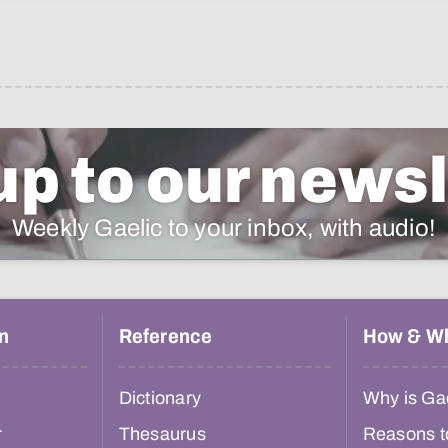
up to our newsl
Weekly Gaelic to your inbox, with audio!
n
Reference
How & W
Dictionary
Why is Gae
r
Thesaurus
Reasons t