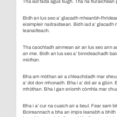
Tha iad fada agus tiugh. Tha na flùraichean 
Bidh an lus seo a’ glacadh mheanbh-fhrìdean
eisimpleir naitraidsean. Bidh iad a’ glacad
leanailteach.
Tha caochladh ainmean air an lus seo ann an
an ime
. Bidh an lus seo a’ binndeachadh ba
mòthan
.
Bha am mòthan air a chleachdadh mar sheun
a’ dol don mhonadh. Bha i a’ dol air a glùin
mhòthan. Bha i gan snìomh còmhla mar chu
Bha i a’ cur na cuaich air a beul. Fear sam bi
Boireannach a bha an impis leanabh a bhith a