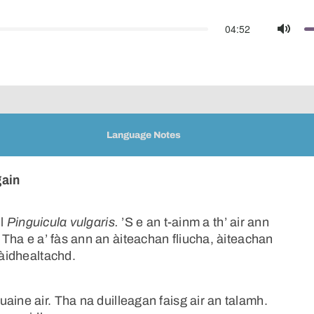
04:52
Mute
Language Notes
gain
il
Pinguicula vulgaris.
’S e an t-ainm a th’ air ann
. Tha e a’ fàs ann an àiteachan fliucha, àiteachan
hàidhealtachd.
aine air. Tha na duilleagan faisg air an talamh.