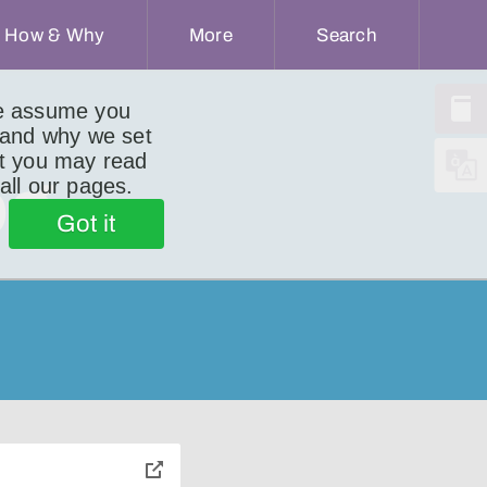
How & Why
More
Search
we assume you
 and why we set
ut you may read
og
 all our pages.
Got it
toggle