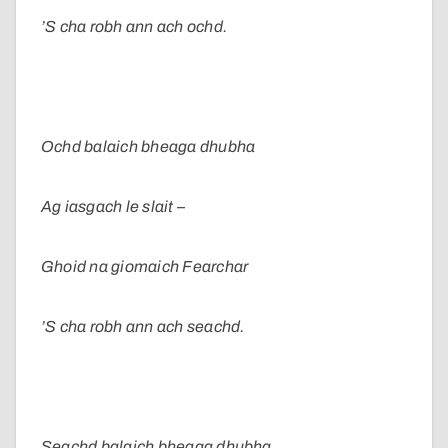
’S cha robh ann ach ochd.
Ochd balaich bheaga dhubha
Ag iasgach le slait –
Ghoid na giomaich Fearchar
’S cha robh ann ach seachd.
Seachd balaich bheaga dhubha