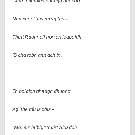
Ceithir balaich bheaga dhubha
Nan cadal leis an sgìths –
Thuit Raghnall tron an leabaidh
’S cha robh ann ach trì.
Trì balaich bheaga dhubha
Ag ithe mìr is càis –
“Mar sin leibh,” thuirt Alasdair