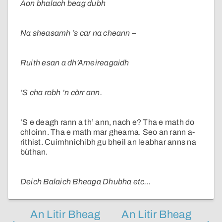
Aon bhalach beag dubh
Na sheasamh ’s car na cheann –
Ruith esan a dh’Ameireagaidh
’S cha robh ’n còrr ann.
’S e deagh rann a th’ ann, nach e? Tha e math do
chloinn. Tha e math mar gheama. Seo an rann a-
rithist. Cuimhnichibh gu bheil an leabhar anns na
bùthan.
Deich Balaich Bheaga Dhubha etc…
An Litir Bheag
An Litir Bheag