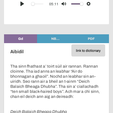
audio
05:11
Play
Mute
Settings
player
Gd
NB…
PDF
link to dictionary
Aibidil
Tha sinn fhathast a’ toirt sùil air rannan. Rannan
cloinne. Tha iad anns an leabhar “Air do
bhonnagan a ghaoil”. Nochd an leabhar sin an-
uiridh. Seo rann air a bheil an t-ainm “Deich
Balaich Bheaga Dhubha”. Tha sin a’ ciallachadh
“ten small black-haired boys”. Ach mar a chì sinn,
chan eil deich ann aig an deireadh:
Deich Balaich Bheaga Dhubha