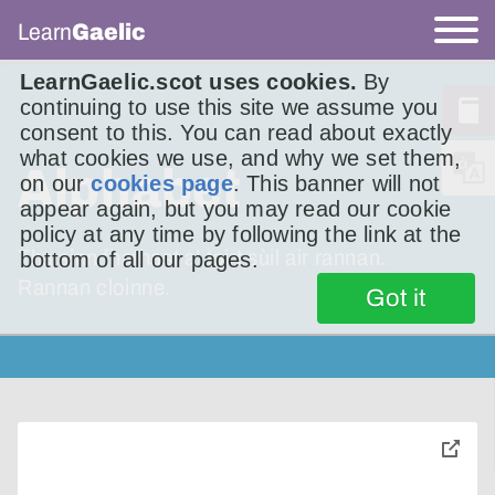
Learn
Gaelic
LearnGaelic.scot uses cookies.
By
continuing to use this site we assume you
consent to this. You can read about exactly
what cookies we use, and why we set them,
Alphabet
on our
cookies page
. This banner will not
appear again, but you may read our cookie
policy at any time by following the link at the
Tha sinn fhathast a’ toirt sùil air rannan.
bottom of all our pages.
Rannan cloinne.
Got it
toggle
pop-
over