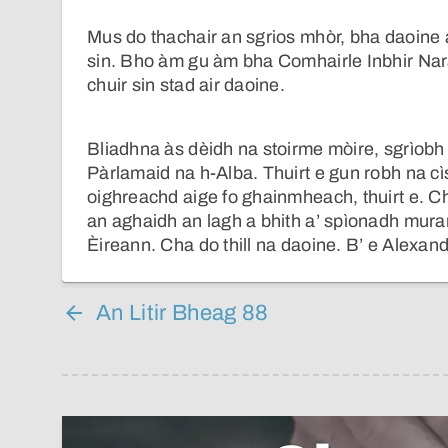
Mus do thachair an sgrios mhòr, bha daoine 
sin. Bho àm gu àm bha Comhairle Inbhir Nara
chuir sin stad air daoine.
Bliadhna às dèidh na stoirme mòire, sgrìobh
Pàrlamaid na h-Alba. Thuirt e gun robh na c
oighreachd aige fo ghainmheach, thuirt e. Ch
an aghaidh an lagh a bhith a’ spìonadh muran
Èireann. Cha do thill na daoine. B’ e Alexa
An Litir Bheag 88