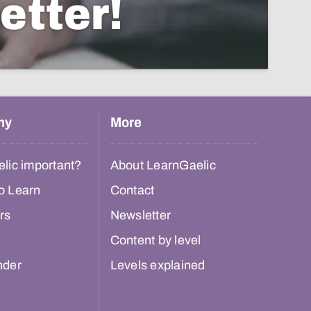
etter!
hy
More
lic important?
About LearnGaelic
o Learn
Contact
rs
Newsletter
Content by level
nder
Levels explained