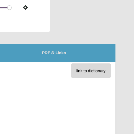
over
audio
Settings
player
PDF & Links
link to dictionary