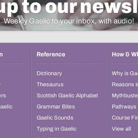
up to our newsl
Weekly Gaelic to your inbox, with audio!
n
Reference
How & W
Dictionary
Why is Gae
r
Thesaurus
Reasons t
ers
Scottish Gaelic Alphabet
Mythbuste
aelic
Grammar Bites
Pathways
Gaelic Sounds
Course Fi
Typing in Gaelic
View all