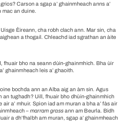
sgrios? Carson a sgap a’ ghainmheach anns a’
h mac an duine.
 Uisge Èireann, cha robh clach ann. Mar sin, cha
aighean a thogail. Chleachd iad sgrathan an àite
ll, fhuair bho na seann dùin-ghainmhich. Bha ùir
p a’ ghainmheach leis a’ ghaoith.
oine bochda ann an Alba aig an àm sin. Agus
ann an tughadh? Uill, fhuair bho dhùin-ghainmhich
e air a’ mhuir. Spìon iad am muran a bha a’ fàs air
 gainmheach –
marram grass
ann am Beurla. Bidh
 Nuair a dh’fhalbh am muran, sgap a’ ghainmheach