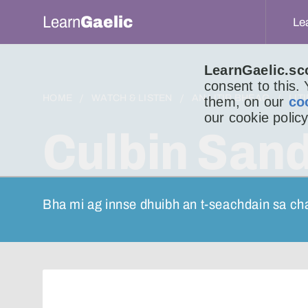
Learn
Gaelic
Le
LearnGaelic.sc
consent to this.
HOME
WATCH & LISTEN
AN LITIR BHEAG
LIT
them, on our
co
our cookie policy
Culbin Sand
Bha mi ag innse dhuibh an t-seachdain sa c