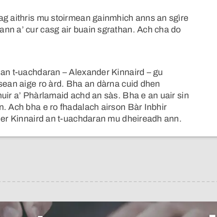
ag aithris mu stoirmean gainmhich anns an sgìre
nn a’ cur casg air buain sgrathan. Ach cha do
 an t-uachdaran – Alexander Kinnaird – gu
ìsean aige ro àrd. Bha an dàrna cuid dhen
uir a’ Phàrlamaid achd an sàs. Bha e an uair sin
. Ach bha e ro fhadalach airson Bàr Inbhir
nder Kinnaird an t-uachdaran mu dheireadh ann.