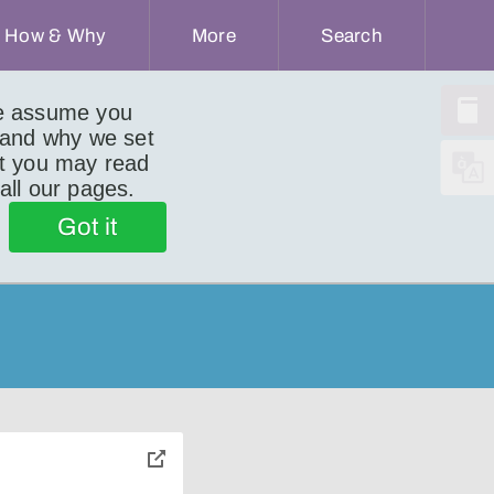
How & Why
More
Search
we assume you
 and why we set
ut you may read
 all our pages.
Got it
toggle
pop-