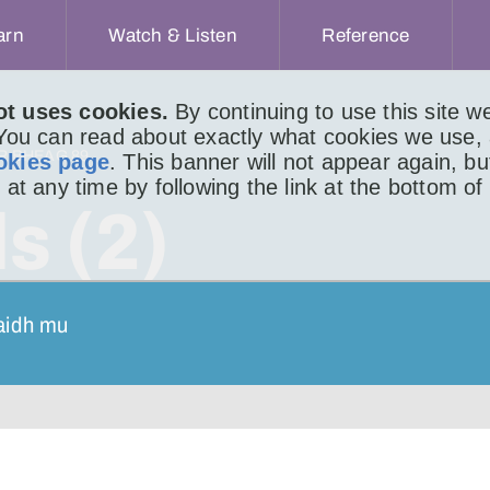
arn
Watch & Listen
Reference
ot uses cookies.
By continuing to use this site 
 You can read about exactly what cookies we use,
IR BHEAG 89
okies page
. This banner will not appear again, b
 at any time by following the link at the bottom of
s (2)
haidh mu