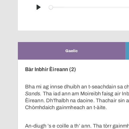
Play
Gaelic
Bàr Inbhir Èireann (2)
Bha mi ag innse dhuibh an t-seachdain sa c
Sands.
Tha iad ann am Moireibh faisg air Inb
Èireann. Dh’fhalbh na daoine. Thachair sin a
Chòmhdaich gainmheach an t-àite.
An-diugh ’s e coille a th’ ann. Tha tòrr gainm