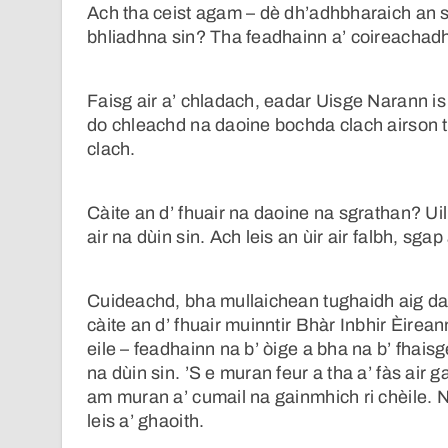
Ach tha ceist agam – dè dh’adhbharaich an 
bhliadhna sin? Tha feadhainn a’ coireachad
Faisg air a’ chladach, eadar Uisge Narann is
do chleachd na daoine bochda clach airson t
clach.
Càite an d’ fhuair na daoine na sgrathan? Ui
air na dùin sin. Ach leis an ùir air falbh, sga
Cuideachd, bha mullaichean tughaidh aig da
càite an d’ fhuair muinntir Bhàr Inbhir Èire
eile – feadhainn na b’ òige a bha na b’ fhaisg
na dùin sin. ’S e muran feur a tha a’ fàs air
am muran a’ cumail na gainmhich ri chèile.
leis a’ ghaoith.