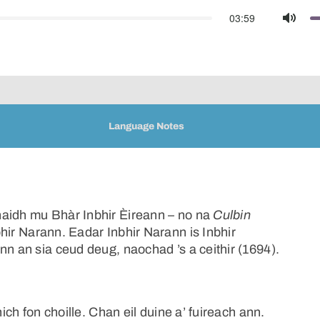
03:59
Mute
Language Notes
haidh mu Bhàr Inbhir Èireann – no na
Culbin
hir Narann. Eadar Inbhir Narann is Inbhir
nn an sia ceud deug, naochad ’s a ceithir (1694).
hich fon choille. Chan eil duine a’ fuireach ann.