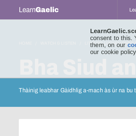
Learn
Gaelic
Le
LearnGaelic.sc
consent to this.
HOME
WATCH & LISTEN
LITIR DO LUCHD-IONNS
them, on our
co
our cookie policy
Bha Siud a
Thàinig leabhar Gàidhlig a-mach às ùr na bu 