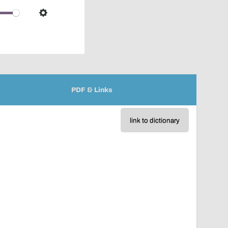
over
audio
Settings
player
PDF & Links
link to dictionary