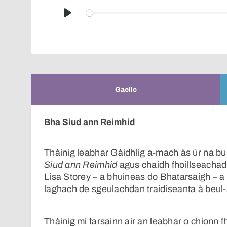
Play
Gaelic
Bha Siud ann Reimhid
Thàinig leabhar Gàidhlig a-mach às ùr na bu t
Siud ann Reimhid
agus chaidh fhoillseachad
Lisa Storey – a bhuineas do Bhatarsaigh – a
laghach de sgeulachdan traidiseanta à beul-a
Thàinig mi tarsainn air an leabhar o chionn