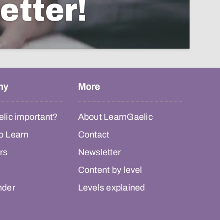
etter!
hy
More
lic important?
About LearnGaelic
o Learn
Contact
rs
Newsletter
Content by level
nder
Levels explained