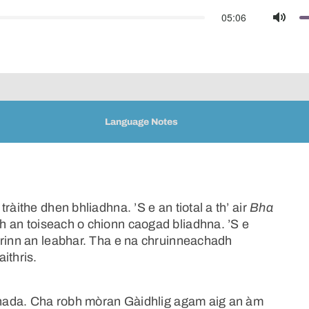
05:06
Mute
Language Notes
ràithe dhen bhliadhna. ’S e an tiotal a th’ air
Bha
h an toiseach o chionn caogad bliadhna. ’S e
 rinn an leabhar. Tha e na chruinneachadh
ithris.
 fhada. Cha robh mòran Gàidhlig agam aig an àm