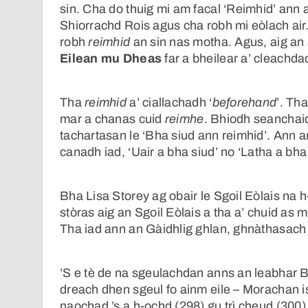
sin. Cha do thuig mi am facal ‘Reimhid’ ann a
Shiorrachd Rois agus cha robh mi eòlach air.
robh
reimhid
an sin nas motha. Agus, aig an 
Eilean mu Dheas
far a bheilear a’ cleachda
Tha
reimhid
a’ ciallachadh ‘
beforehand
’. Th
mar a chanas cuid
reimhe
. Bhiodh seanchai
tachartasan le ‘Bha siud ann reimhid’. Ann 
canadh iad, ‘Uair a bha siud’ no ‘Latha a bha
Bha Lisa Storey ag obair le Sgoil Eòlais na h
stòras aig an Sgoil Eòlais a tha a’ chuid as 
Tha iad ann an Gàidhlig ghlan, ghnàthasach 
’S e tè de na sgeulachdan anns an leabhar 
dreach dhen sgeul fo ainm eile – Morachan i
naochad ’s a h-ochd (298) gu trì cheud (300)