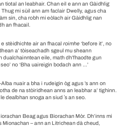
n tiotal an leabhair. Chan eil e ann an Gàidhlig
 Thug mi sùil ann am faclair Dwelly, agus cha
àm sin, cha robh mi eòlach air Gàidhlig nan
dh an fhacail.
a e stèidhichte air an fhacal
roimhe
‘before it’, no
dhean a’ tòiseachadh sgeul mu sheann
an dualchainntean eile, math dh’fhaodte gun
 seo’ no ‘Bha uaireigin bodach ann ...’
-Alba nuair a bha i rudeigin òg agus ’s ann on
motha de na stòiridhean anns an leabhar a’ tighinn.
le dealbhan snoga an siud ʼs an seo.
Biorachan Beag agus Biorachan Mòr. Dh’inns mi
s Mionachan – ann an Litrichean dà cheud,
.