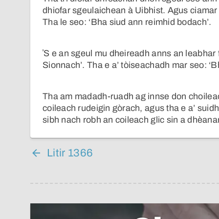
dhiofar sgeulaichean à Uibhist. Agus ciamar
Tha le seo: ‘Bha siud ann reimhid bodach’.
ʼS e an sgeul mu dheireadh anns an leabhar f
Sionnach’. Tha e a’ tòiseachadh mar seo: ‘Bha
Tha am madadh-ruadh ag innse don choileach
coileach rudeigin gòrach, agus tha e a’ suidh
sibh nach robh an coileach glic sin a dhèan
Litir 1366