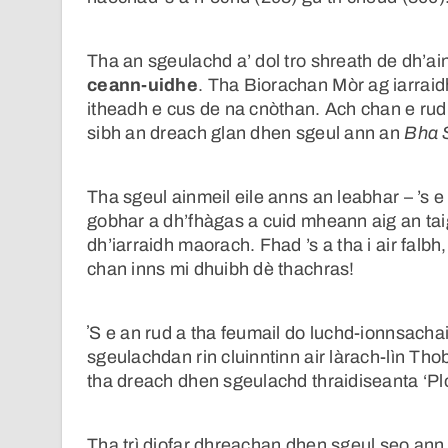
Tha an sgeulachd a’ dol tro shreath de dh’
ceann-uidhe
. Tha Biorachan Mòr ag iarrai
itheadh e cus de na cnòthan. Ach chan e rud 
sibh an dreach glan dhen sgeul ann an
Bha 
Tha sgeul ainmeil eile anns an leabhar – ’s 
gobhar a dh’fhàgas a cuid mheann aig an tai
dh’iarraidh maorach. Fhad ’s a tha i air falbh,
chan inns mi dhuibh dè thachras!
ʼS e an rud a tha feumail do luchd-ionnsacha
sgeulachdan rin cluinntinn air làrach-lìn Tho
tha dreach dhen sgeulachd thraidiseanta ‘P
Tha trì diofar dhreachan dhen sgeul seo ann a