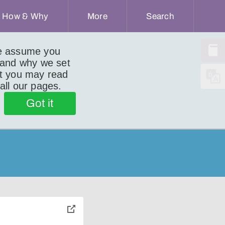
How & Why
More
Search
we assume you
 and why we set
ut you may read
 all our pages.
Got it
toggle
pop-