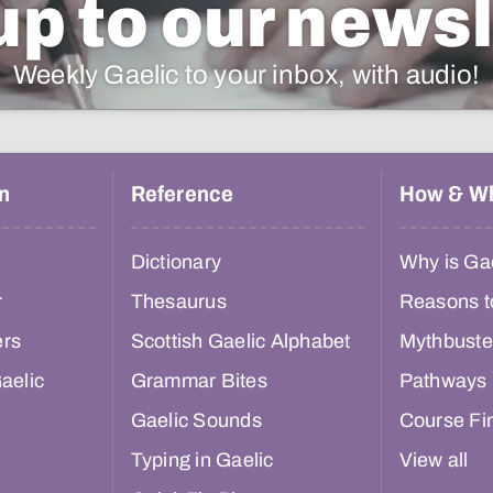
up to our newsl
Weekly Gaelic to your inbox, with audio!
n
Reference
How & W
Dictionary
Why is Gae
r
Thesaurus
Reasons t
ers
Scottish Gaelic Alphabet
Mythbuste
aelic
Grammar Bites
Pathways
Gaelic Sounds
Course Fi
Typing in Gaelic
View all