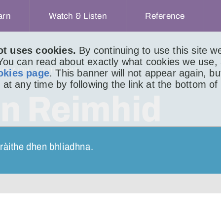
arn
Watch & Listen
Reference
ot uses cookies.
By continuing to use this site 
 You can read about exactly what cookies we use,
ACHAIDH
LITIR 1367
okies page
. This banner will not appear again, b
 at any time by following the link at the bottom of
nn Reimhid
tràithe dhen bhliadhna.