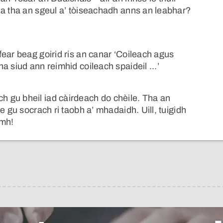
 a tha an sgeul a’ tòiseachadh anns an leabhar?
ear beag goirid ris an canar ‘Coileach agus
 siud ann reimhid coileach spaideil ...’
 gu bheil iad càirdeach do chèile. Tha an
e gu socrach ri taobh a’ mhadaidh. Uill, tuigidh
amh!