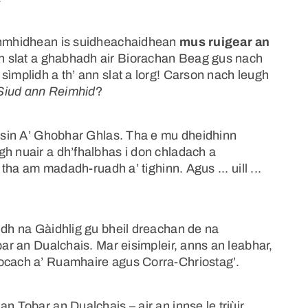
ainmhidhean is suidheachaidhean
mus ruigear an
dh slat a ghabhadh air Biorachan Beag gus nach
sìmplidh a th’ ann slat a lorg! Carson nach leugh
Siud ann Reimhid
?
e sin A’ Ghobhar Ghlas. Tha e mu dheidhinn
gh nuair a dh’fhalbhas i don chladach a
 tha am madadh-ruadh a’ tighinn. Agus ... uill ...
idh na Gàidhlig gu bheil dreachan de na
bar an Dualchais. Mar eisimpleir, anns an leabhar,
locach a’ Ruamhaire agus Corra-Chriostag’.
n Tobar an Dualchais – air an innse le triùir