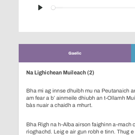
Play
Gaelic
Na Lighichean Muileach (2)
Bha mi ag innse dhuibh mu na Peutanaich an
am fear a b’ ainmeile dhiubh an t-Ollamh Muile
bàs nuair a chaidh a mhurt.
Bha Rìgh na h-Alba airson faighinn a-mach 
rìoghachd. Leig e air gun robh e tinn. Thug 