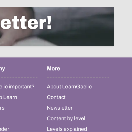
etter!
hy
More
lic important?
About LearnGaelic
o Learn
Contact
rs
Newsletter
Content by level
nder
Levels explained