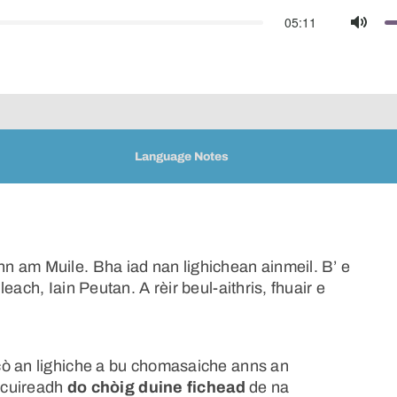
05:11
Mute
Language Notes
n am Muile. Bha iad nan lighichean ainmeil. B’ e
ach, Iain Peutan. A rèir beul-aithris, fhuair e
cò an lighiche a bu chomasaiche anns an
e cuireadh
do chòig duine fichead
de na