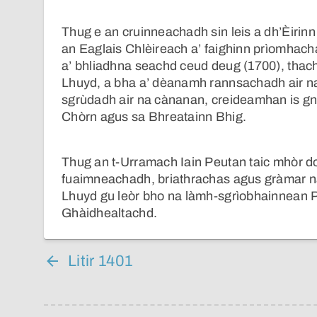
Thug e an cruinneachadh sin leis a dh’Èirinn 
an Eaglais Chlèireach a’ faighinn prìomhach
a’ bhliadhna seachd ceud deug (1700), thach
Lhuyd, a bha a’ dèanamh rannsachadh air n
sgrùdadh air na cànanan, creideamhan is gnà
Chòrn agus sa Bhreatainn Bhig.
Thug an t-Urramach Iain Peutan taic mhòr d
fuaimneachadh, briathrachas agus gràmar na
Lhuyd gu leòr bho na làmh-sgrìobhainnean P
Ghàidhealtachd.
Litir 1401