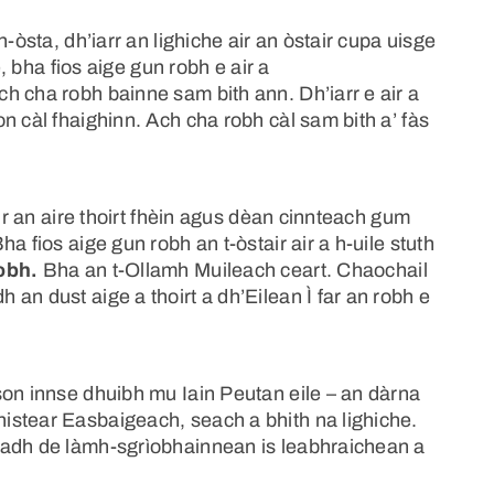
-òsta, dh’iarr an lighiche air an òstair cupa uisge
e, bha fios aige gun robh e air a
h cha robh bainne sam bith ann. Dh’iarr e air a
n càl fhaighinn. Ach cha robh càl sam bith a’ fàs
oir an aire thoirt fhèin agus dèan cinnteach gum
a fios aige gun robh an t-òstair air a h-uile stuth
obh.
Bha an t-Ollamh Muileach ceart. Chaochail
an dust aige a thoirt a dh’Eilean Ì far an robh e
son innse dhuibh mu Iain Peutan eile – an dàrna
istear Easbaigeach, seach a bhith na lighiche.
hadh de làmh-sgrìobhainnean is leabhraichean a