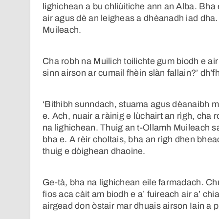
lighichean a bu chliùitiche ann an Alba. Bha 
air agus dè an leigheas a dhèanadh iad dha
Muileach.
Cha robh na Muilich toilichte gum biodh e ai
sinn airson ar cumail fhèin slàn fallain?’ dh’f
‘Bithibh sunndach, stuama agus dèanaibh moc
e. Ach, nuair a ràinig e lùchairt an rìgh, ch
na lighichean. Thuig an t-Ollamh Muileach sa
bha e. A rèir choltais, bha an rìgh dhen bhea
thuig e dòighean dhaoine.
Ge-tà, bha na lighichean eile farmadach. C
fios aca càit am biodh e a’ fuireach air a’ c
airgead don òstair mar dhuais airson Iain a