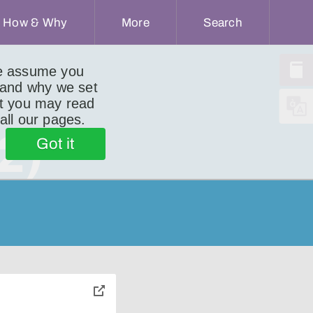
How & Why
More
Search
we assume you
 and why we set
ut you may read
 all our pages.
2)
Got it
toggle
pop-