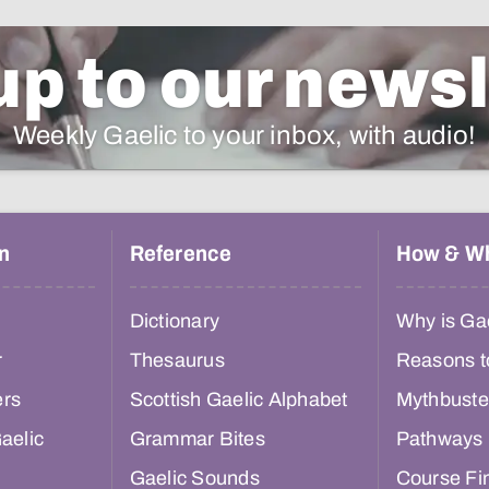
up to our newsl
Weekly Gaelic to your inbox, with audio!
n
Reference
How & W
Dictionary
Why is Gae
r
Thesaurus
Reasons t
ers
Scottish Gaelic Alphabet
Mythbuste
aelic
Grammar Bites
Pathways
Gaelic Sounds
Course Fi