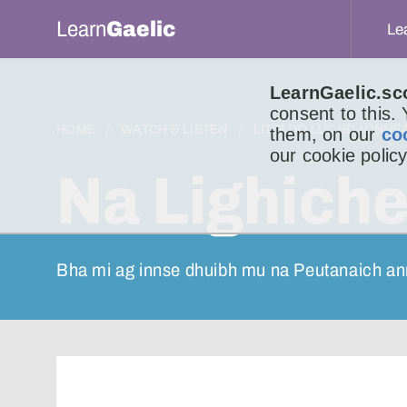
Learn
Gaelic
Le
LearnGaelic.sc
consent to this.
HOME
WATCH & LISTEN
LITIR DO LUCHD-IONNS
them, on our
co
our cookie policy
Na Lighiche
Bha mi ag innse dhuibh mu na Peutanaich an