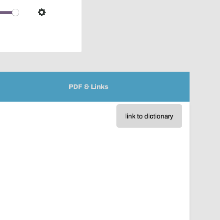
over
audio
Settings
player
PDF & Links
link to dictionary