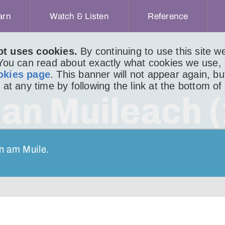
arn
Watch & Listen
Reference
ot uses cookies.
By continuing to use this site 
 You can read about exactly what cookies we use,
ACHAIDH
LITIR 1402
okies page
. This banner will not appear again, b
 at any time by following the link at the bottom of
an Muileach (
n am Muile.