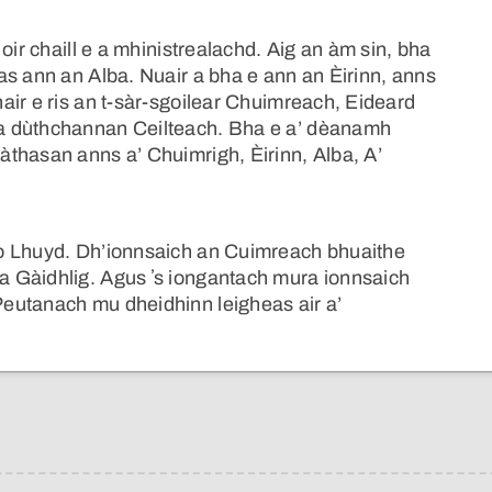
oir chaill e a mhinistrealachd. Aig an àm sin, bha
as ann an Alba. Nuair a bha e ann an Èirinn, anns
air e ris an t-sàr-sgoilear Chuimreach, Eideard
a dùthchannan Ceilteach. Bha e a’ dèanamh
thasan anns a’ Chuimrigh, Èirinn, Alba, A’
o Lhuyd. Dh’ionnsaich an Cuimreach bhuaithe
 Gàidhlig. Agus ʼs iongantach mura ionnsaich
eutanach mu dheidhinn leigheas air a’