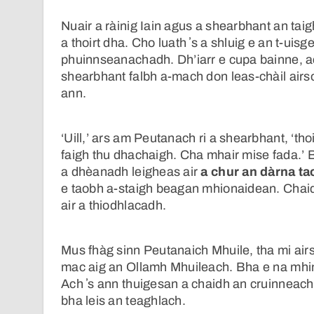
Nuair a ràinig Iain agus a shearbhant an taigh
a thoirt dha. Cho luath ʼs a shluig e an t-uisg
phuinnseanachadh. Dh’iarr e cupa bainne, ac
shearbhant falbh a-mach don leas-chàil airso
ann.
‘Uill,’ ars am Peutanach ri a shearbhant, ‘th
faigh thu dhachaigh. Cha mhair mise fada.’ Bh
a dhèanadh leigheas air
a chur an dàrna ta
e taobh a-staigh beagan mhionaidean. Chaidh 
air a thiodhlacadh.
Mus fhàg sinn Peutanaich Mhuile, tha mi air
mac aig an Ollamh Mhuileach. Bha e na mhin
Ach ʼs ann thuigesan a chaidh an cruinneac
bha leis an teaghlach.