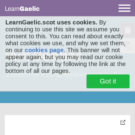
Learn
Gaelic
LearnGaelic.scot uses cookies.
By
continuing to use this site we assume you
consent to this. You can read about exactly
what cookies we use, and why we set them,
on our
cookies page
. This banner will not
Iain Bodhar
appear again, but you may read our cookie
policy at any time by following the link at the
bottom of all our pages.
ʼS iomadh rud a tha ag adhbharachadh buidhre.
Got it
toggle
pop-
over