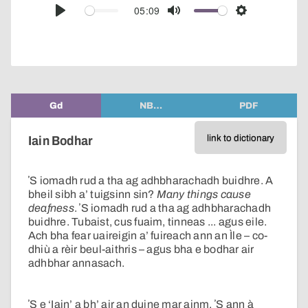
audio
05:09
Play
Mute
Settings
player
Gd
NB…
PDF
link to dictionary
Iain Bodhar
ʼS iomadh rud a tha ag adhbharachadh buidhre. A
bheil sibh a’ tuigsinn sin?
Many things cause
deafness
. ʼS iomadh rud a tha ag adhbharachadh
buidhre. Tubaist, cus fuaim, tinneas ... agus eile.
Ach bha fear uaireigin a’ fuireach ann an Ìle – co-
dhiù a rèir beul-aithris – agus bha e bodhar air
adhbhar annasach.
ʼS e ‘Iain’ a bh’ air an duine mar ainm. ʼS ann à