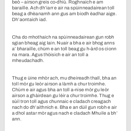
beò – airson greis co-dhiù. Roghnaich e am
baraille. Ach dh’iarr e air na spùinneadairean toll
beag a dhèanamh ann gus am biodh èadhar aige.
Dh’aontaich iad.
Cha do mhothaich na spùinneadairean gun robh
sgian bheag aig Iain. Nuair a bha e air bhog anns
a’ bharaille, chùm e an toll beag gu h-àrd os cionn
na mara. Agus thòisich e air an toll a
mheudachadh.
Thug e ùine mhòr ach, mu dheireadh thall, bha an
toll mòr gu leòr airson a làmh a chur troimhe.
Chùm e air agus bha an toll a-nise mòr gu leòr
airson a ghàirdean gu lèir a chur troimhe. Thug e
sùil tron toll agus chunnaic e cladach creagach
nach do dh’aithnich e. Bha e an dùil gun robh e air
a dhol astar mòr agus nach e cladach Mhuile a bh’
ann.