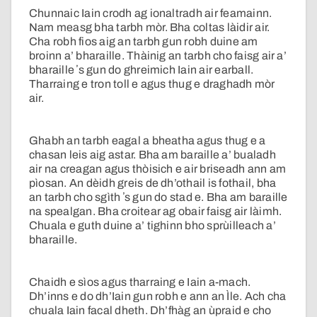
Chunnaic Iain crodh ag ionaltradh air feamainn.
Nam measg bha tarbh mòr. Bha coltas làidir air.
Cha robh fios aig an tarbh gun robh duine am
broinn a’ bharaille. Thàinig an tarbh cho faisg air a’
bharaille ʼs gun do ghreimich Iain air earball.
Tharraing e tron toll e agus thug e draghadh mòr
air.
Ghabh an tarbh eagal a bheatha agus thug e a
chasan leis aig astar. Bha am baraille a’ bualadh
air na creagan agus thòisich e air briseadh ann am
pìosan. An dèidh greis de dh’othail is fothail, bha
an tarbh cho sgìth ʼs gun do stad e. Bha am baraille
na spealgan. Bha croitear ag obair faisg air làimh.
Chuala e guth duine a’ tighinn bho sprùilleach a’
bharaille.
Chaidh e sìos agus tharraing e Iain a-mach.
Dh’inns e do dh’Iain gun robh e ann an Ìle. Ach cha
chuala Iain facal dheth. Dh’fhàg an ùpraid e cho