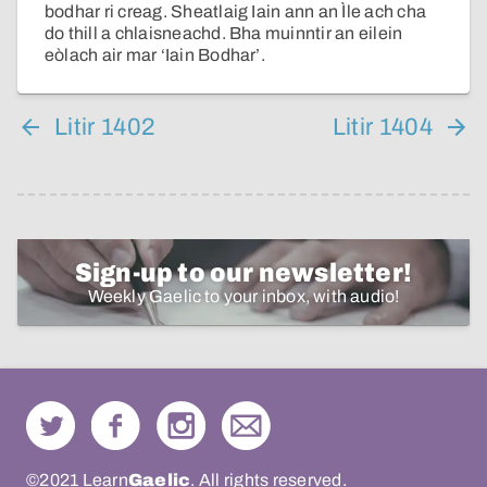
bodhar ri creag. Sheatlaig Iain ann an Ìle ach cha
do thill a chlaisneachd. Bha muinntir an eilein
eòlach air mar ‘Iain Bodhar’.
Litir 1402
Litir 1404
Sign-up to our newsletter!
Weekly Gaelic to your inbox, with audio!
©2021 Learn
Gaelic
. All rights reserved.