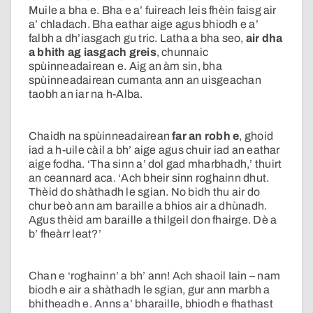
Muile a bha e. Bha e a’ fuireach leis fhèin faisg air
a’ chladach. Bha eathar aige agus bhiodh e a’
falbh a dh’iasgach gu tric. Latha a bha seo,
air dha
a bhith ag iasgach greis
, chunnaic
spùinneadairean e. Aig an àm sin, bha
spùinneadairean cumanta ann an uisgeachan
taobh an iar na h-Alba.
Chaidh na spùinneadairean
far an robh e
, ghoid
iad a h-uile càil a bh’ aige agus chuir iad an eathar
aige fodha. ‘Tha sinn a’ dol gad mharbhadh,’ thuirt
an ceannard aca. ‘Ach bheir sinn roghainn dhut.
Thèid do shàthadh le sgian. No bidh thu air do
chur beò ann am baraille a bhios air a dhùnadh.
Agus thèid am baraille a thilgeil don fhairge. Dè a
b’ fheàrr leat?’
Chan e ‘roghainn’ a bh’ ann! Ach shaoil Iain – nam
biodh e air a shàthadh le sgian, gur ann marbh a
bhitheadh e. Anns a’ bharaille, bhiodh e fhathast