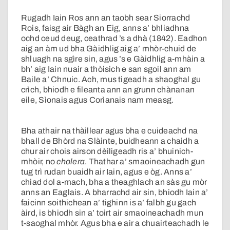
Rugadh Iain Ros ann an taobh sear Siorrachd
Rois, faisg air Bàgh an Eig, anns a’ bhliadhna
ochd ceud deug, ceathrad ’s a dhà (1842). Eadhon
aig an àm ud bha Gàidhlig aig a’ mhòr-chuid de
shluagh na sgìre sin, agus ’s e Gàidhlig a-mhàin a
bh’ aig Iain nuair a thòisich e san sgoil ann am
Baile a’ Chnuic. Ach, mus tigeadh a shaoghal gu
crìch, bhiodh e fileanta ann an grunn chànanan
eile, Sìonais agus Corìanais nam measg.
Bha athair na thàillear agus bha e cuideachd na
bhall de Bhòrd na Slàinte, buidheann a chaidh a
chur air chois airson dèiligeadh ris a’ bhuinich-
mhòir, no
cholera
. Thathar a’ smaoineachadh gun
tug trì rudan buaidh air Iain, agus e òg. Anns a’
chiad dol a-mach, bha a theaghlach an sàs gu mòr
anns an Eaglais. A bharrachd air sin, bhiodh Iain a’
faicinn soithichean a’ tighinn is a’ falbh gu gach
àird, is bhiodh sin a’ toirt air smaoineachadh mun
t-saoghal mhòr. Agus bha e air a chuairteachadh le