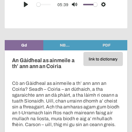
audio
05:39
Play
Mute
Settings
player
Gd
NB…
PDF
link to dictionary
An Gàidheal as ainmeile a
th’ ann ann an Coirìa
Cò an Gàidheal as ainmeile a th’ ann ann an
Coirìa? Seadh – Coirìa – an dùthaich, a tha
sgaraichte ann an dà phàirt, a tha làimh ri ceann a
tuath Sìonaidh. Uill, chan urrainn dhomh a’ cheist
sin a fhreagairt. Ach tha amharas agam gum biodh
an t-Urramach Iain Ros nach maireann faisg air
mullach na liosta, mura biodh e aig a’ mhullach
fhèin. Carson – uill, thig mi gu sin an ceann greis.