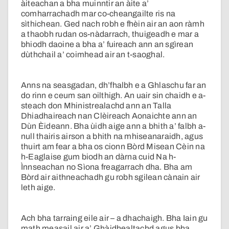
àiteachan a bha muinntir an àite a’
comharrachadh mar co-cheangailte ris na
sìthichean. Ged nach robh e fhèin air an aon ràmh
a thaobh rudan os-nàdarrach, thuigeadh e mar a
bhiodh daoine a bha a’ fuireach ann an sgìrean
dùthchail a’ coimhead air an t-saoghal.
Anns na seasgadan, dh’fhalbh e a Ghlaschu far an
do rinn e ceum san oilthigh. An uair sin chaidh e a-
steach don Mhinistrealachd ann an Talla
Dhiadhaireach nan Clèireach Aonaichte ann an
Dùn Èideann. Bha ùidh aige ann a bhith a’ falbh a-
null thairis airson a bhith na mhiseanaraidh, agus
thuirt am fear a bha os cionn Bòrd Misean Cèin na
h-Eaglaise gum biodh an dàrna cuid Na h-
Ìnnseachan no Sìona freagarrach dha. Bha am
Bòrd air aithneachadh gu robh sgilean cànain air
leth aige.
Ach bha tarraing eile air – a dhachaigh. Bha Iain gu
math measail air a’ Ghàidhealtachd agus bha