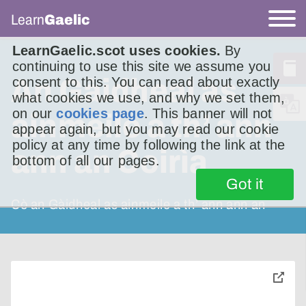
Learn
Gaelic
LearnGaelic.scot uses cookies.
By
continuing to use this site we assume you
An Gàidheal as
consent to this. You can read about exactly
what cookies we use, and why we set them,
on our
cookies page
. This banner will not
ainmeile a th’ ann
appear again, but you may read our cookie
policy at any time by following the link at the
ann an Coirìa
bottom of all our pages.
Got it
Cò an Gàidheal as ainmeile a th’ ann ann an
toggle
pop-
over