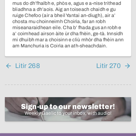
mus do dh’fhalbh e, phòs e, agus e a-nise trithead
bliadhna a dh’aois. Aig an toiseach chaidh e gu
ruige Chefoo (air a bheil Yantai an-diugh), air a’
chosta mu choinneimh Choirìa, far an robh
miseanaraidhean eile. Cha b’ fhada gus an robh e
a’ coimhead airson àite ùr dha fhèin, ge-tà. Innsidh
mi dhuibh mar a choisinn e cliù mhòr dha fhèin ann
am Manchuria is Coirìa an ath-sheachdain.
Litir 268
Litir 270
Sign-up to our newsletter!
Weekly Gaelic to your inbox, with audio!