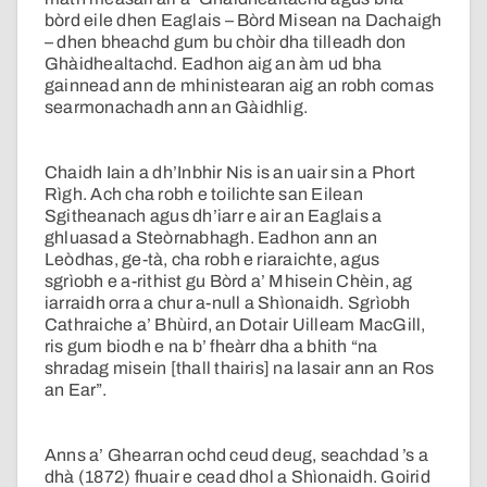
bòrd eile dhen Eaglais – Bòrd Misean na Dachaigh
– dhen bheachd gum bu chòir dha tilleadh don
Ghàidhealtachd. Eadhon aig an àm ud bha
gainnead ann de mhinistearan aig an robh comas
searmonachadh ann an Gàidhlig.
Chaidh Iain a dh’Inbhir Nis is an uair sin a Phort
Rìgh. Ach cha robh e toilichte san Eilean
Sgitheanach agus dh’iarr e air an Eaglais a
ghluasad a Steòrnabhagh. Eadhon ann an
Leòdhas, ge-tà, cha robh e riaraichte, agus
sgrìobh e a-rithist gu Bòrd a’ Mhisein Chèin, ag
iarraidh orra a chur a-null a Shìonaidh. Sgrìobh
Cathraiche a’ Bhùird, an Dotair Uilleam MacGill,
ris gum biodh e na b’ fheàrr dha a bhith “na
shradag misein [thall thairis] na lasair ann an Ros
an Ear”.
Anns a’ Ghearran ochd ceud deug, seachdad ’s a
dhà (1872) fhuair e cead dhol a Shìonaidh. Goirid