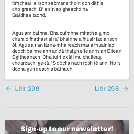
timcheall airson seòmar a thoirt don dithis
choigreach. B’ e sin aoigheachd na
Gàidhealtachd.
Agus am bainne. Bha cuimhne mhath aig mo
charaid fhathast air a’ bhainne a fhuair iad airson
òl. Agus air an làrna-mhàireach mar a fhuair iad
deoch bainne ann an dà thaigh eile anns an Eilean
Sgitheanach. Cha tuirt e càil mu chuileag
chearbach, ge-tà. ’S dòcha nach robh tè ann. No ’s
dòcha gun deach a bàthadh!
Litir 296
Litir 298
Sign-up to our newsletter!