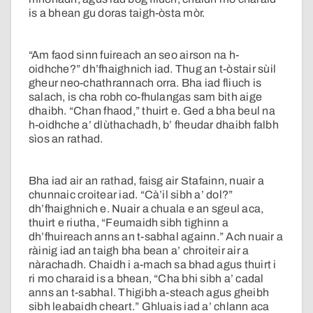
is a bhean gu doras taigh-òsta mòr.
“Am faod sinn fuireach an seo airson na h-
oidhche?” dh’fhaighnich iad. Thug an t-òstair sùil
gheur neo-chathrannach orra. Bha iad fliuch is
salach, is cha robh co-fhulangas sam bith aige
dhaibh. “Chan fhaod,” thuirt e. Ged a bha beul na
h-oidhche a’ dlùthachadh, b’ fheudar dhaibh falbh
sìos an rathad.
Bha iad air an rathad, faisg air Stafainn, nuair a
chunnaic croitear iad. “Cà’il sibh a’ dol?”
dh’fhaighnich e. Nuair a chuala e an sgeul aca,
thuirt e riutha, “Feumaidh sibh tighinn a
dh’fhuireach anns an t-sabhal againn.” Ach nuair a
ràinig iad an taigh bha bean a’ chroiteir air a
nàrachadh. Chaidh i a-mach sa bhad agus thuirt i
ri mo charaid is a bhean, “Cha bhi sibh a’ cadal
anns an t-sabhal. Thigibh a-steach agus gheibh
sibh leabaidh cheart.” Ghluais iad a’ chlann aca