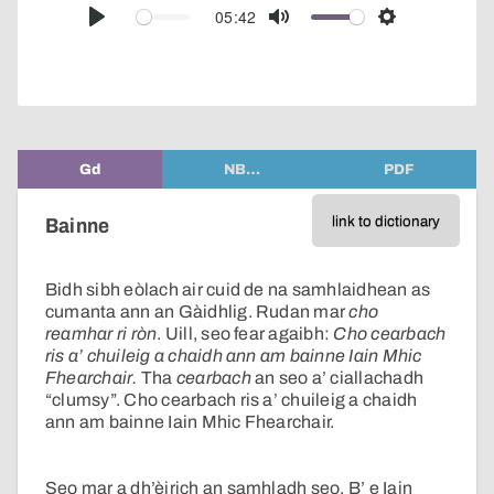
audio
05:42
Play
Mute
Settings
player
Gd
NB…
PDF
link to dictionary
Bainne
Bidh sibh eòlach air cuid de na samhlaidhean as
cumanta ann an Gàidhlig. Rudan mar
cho
reamhar ri ròn
. Uill, seo fear agaibh:
Cho cearbach
ris a’ chuileig a chaidh ann am bainne Iain Mhic
Fhearchair.
Tha
cearbach
an seo a’ ciallachadh
“clumsy”. Cho cearbach ris a’ chuileig a chaidh
ann am bainne Iain Mhic Fhearchair.
Seo mar a dh’èirich an samhladh seo. B’ e Iain