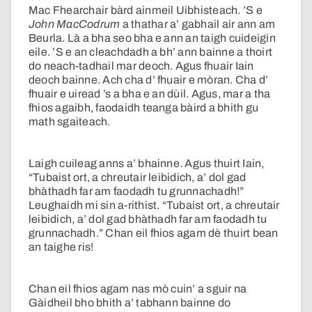
Mac Fhearchair bàrd ainmeil Uibhisteach. ’S e
John MacCodrum
a thathar a’ gabhail air ann am
Beurla. Là a bha seo bha e ann an taigh cuideigin
eile. ’S e an cleachdadh a bh’ ann bainne a thoirt
do neach-tadhail mar deoch. Agus fhuair Iain
deoch bainne. Ach cha d’ fhuair e mòran. Cha d’
fhuair e uiread ’s a bha e an dùil. Agus, mar a tha
fhios agaibh, faodaidh teanga bàird a bhith gu
math sgaiteach.
Laigh cuileag anns a’ bhainne. Agus thuirt Iain,
“Tubaist ort, a chreutair leibidich, a’ dol gad
bhàthadh far am faodadh tu grunnachadh!”
Leughaidh mi sin a-rithist. “Tubaist ort, a chreutair
leibidich, a’ dol gad bhàthadh far am faodadh tu
grunnachadh.” Chan eil fhios agam dè thuirt bean
an taighe ris!
Chan eil fhios agam nas mò cuin’ a sguir na
Gàidheil bho bhith a’ tabhann bainne do