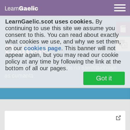
Learn
Gaelic
LearnGaelic.scot uses cookies.
By
continuing to use this site we assume you
consent to this. You can read about exactly
what cookies we use, and why we set them,
Bainne
on our
cookies page
. This banner will not
appear again, but you may read our cookie
policy at any time by following the link at the
Bidh sibh eòlach air cuid de na samhlaidhean
bottom of all our pages.
as cumanta
Got it
toggle
pop-
over