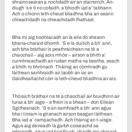
shrainnsearan a nochdadh air an stairsnich. An-
diugh ’s e tì no cofaidh, a bhiodh iad a’ tabhann.
Ach o chionn leth-cheud bliadhna bha an seann
chleachdadh na chleachdadh fhathast.
Bha mi aig tiodhlacadh an là eile do sheann
bhana-charaid dhomh. ’S e là duilich a bh’ ann,
ach bha bràthair is peathraichean na tè a
chaochail – aig aois mhòir – airson a bhith a’
cuimhneachadh air rudan matha na beatha, seach
a bhith ro bhrònach. Thàinig an còmhradh gu
làithean samhraidh air taobh an iar an
Gàidhealtachd còrr is leth-cheud bliadhna air ais.
Thòisich bràthair na tè a chaochail air bruidhinn air
turas a bh’ aige – e fhèin is a bhean – don Eilean
Sgitheanach. ’S e an samhradh a bh’ ann agus
bha i tioram is grianach airson beagan làithean.
Bha iad a’ campachadh. Ach thàinig an t-uisge.
Agus aig deireadh là garbh coiseachd sa
mhonadh, agus iad bog fliuch, chaidh mo charaid