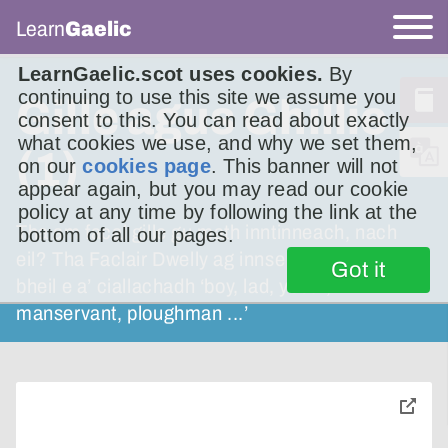
Learn
Gaelic
LearnGaelic.scot uses cookies.
By
continuing to use this site we assume you
Gille agus Ghillie
consent to this. You can read about exactly
what cookies we use, and why we set them,
(1)
on our
cookies page
. This banner will not
appear again, but you may read our cookie
policy at any time by following the link at the
Tha am facal gille gu math inntinneach, nach
bottom of all our pages.
eil? Tha Faclair Dwelly ag innse dhuinn gu
Got it
bheil e a’ ciallachadh ‘boy, lad, youth,
manservant, ploughman ...’
toggle
pop-
over