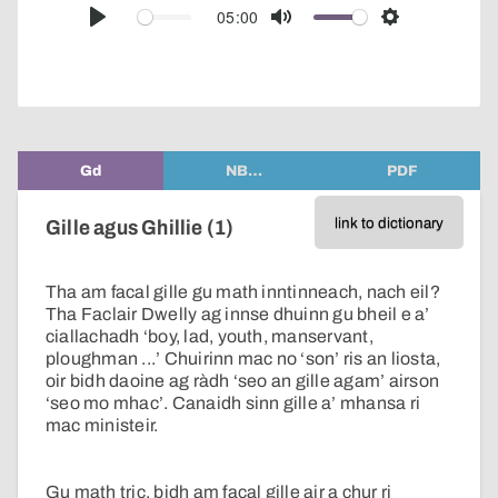
audio
05:00
Play
Mute
Settings
player
Gd
NB…
PDF
link to dictionary
Gille agus Ghillie (1)
Tha am facal gille gu math inntinneach, nach eil?
Tha Faclair Dwelly ag innse dhuinn gu bheil e a’
ciallachadh ‘boy, lad, youth, manservant,
ploughman ...’ Chuirinn mac no ‘son’ ris an liosta,
oir bidh daoine ag ràdh ‘seo an gille agam’ airson
‘seo mo mhac’. Canaidh sinn gille a’ mhansa ri
mac ministeir.
Gu math tric, bidh am facal gille air a chur ri