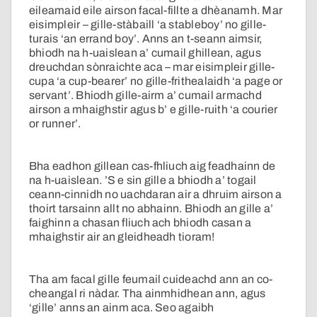
eileamaid eile airson facal-fillte a dhèanamh. Mar
eisimpleir – gille-stàbaill ‘a stableboy’ no gille-
turais ‘an errand boy’. Anns an t-seann aimsir,
bhiodh na h-uaislean a’ cumail ghillean, agus
dreuchdan sònraichte aca – mar eisimpleir gille-
cupa ‘a cup-bearer’ no gille-frithealaidh ‘a page or
servant’. Bhiodh gille-airm a’ cumail armachd
airson a mhaighstir agus b’ e gille-ruith ‘a courier
or runner’.
Bha eadhon gillean cas-fhliuch aig feadhainn de
na h-uaislean. ’S e sin gille a bhiodh a’ togail
ceann-cinnidh no uachdaran air a dhruim airson a
thoirt tarsainn allt no abhainn. Bhiodh an gille a’
faighinn a chasan fliuch ach bhiodh casan a
mhaighstir air an gleidheadh tioram!
Tha am facal gille feumail cuideachd ann an co-
cheangal ri nàdar. Tha ainmhidhean ann, agus
‘gille’ anns an ainm aca. Seo agaibh