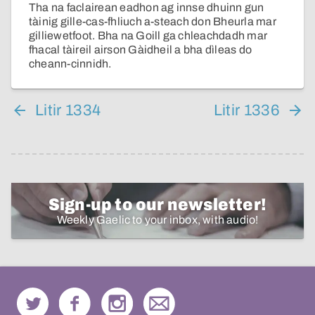
Tha na faclairean eadhon ag innse dhuinn gun
tàinig gille-cas-fhliuch a-steach don Bheurla mar
gilliewetfoot. Bha na Goill ga chleachdadh mar
fhacal tàireil airson Gàidheil a bha dìleas do
cheann-cinnidh.
Litir 1334
Litir 1336
Sign-up to our newsletter!
Weekly Gaelic to your inbox, with audio!