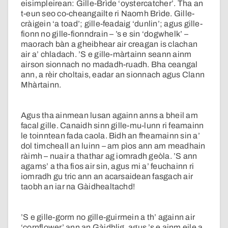
eisimpleirean: Gille-Brìde ‘oystercatcher’. Tha an
t-eun seo co-cheangailte ri Naomh Brìde. Gille-
cràigein ‘a toad’; gille-feadaig ‘dunlin’; agus gille-
fionn no gille-fionndrain – ’s e sin ‘dogwhelk’ –
maorach bàn a gheibhear air creagan is clachan
air a’ chladach. ’S e gille-màrtainn seann ainm
airson sionnach no madadh-ruadh. Bha ceangal
ann, a rèir choltais, eadar an sionnach agus Clann
Mhàrtainn.
Agus tha ainmean lusan againn anns a bheil am
facal gille. Canaidh sinn gille-mu-lunn ri feamainn
le toinntean fada caola. Bidh an fheamainn sin a’
dol timcheall an luinn – am pìos ann am meadhain
ràimh – nuair a thathar ag iomradh geòla. ’S ann
agams’ a tha fios air sin, agus mi a’ feuchainn ri
iomradh gu tric ann an acarsaidean fasgach air
taobh an iar na Gàidhealtachd!
’S e gille-gorm no gille-guirmein a th’ againn air
‘cornflower’ ann an Gàidhlig, agus ’s e ainm eile a